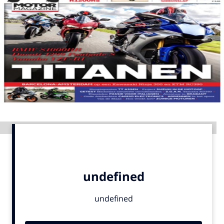
Menu
Home
9 sept: GenAI-training
12 nov: MarketingLive!
Adverteren
Events
Advertentie
Opleidingen
Vacatures
Academy
Partners
Topics
Artificial Intelligence