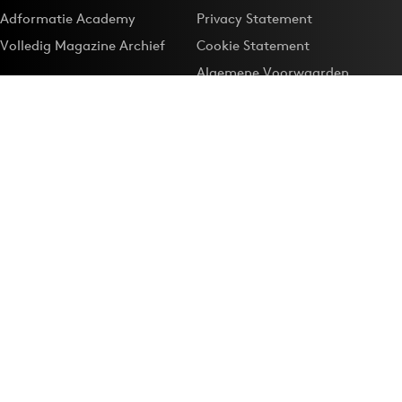
Adformatie Academy
Privacy Statement
Volledig Magazine Archief
Cookie Statement
Algemene Voorwaarden
Onze app
Maak Adformatie.nl je
Google-favoriet
Privacyinstellingen
Download de
Adformatie Nieuws App