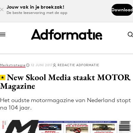
Jouw vak in je broekzak!
Download
De beste leeservaring met de app
Abonneer nu
Abonneer nu
Merkstrategie
12 JUNI 2017
REDACTIE ADFORMATIE
Log in
New Skool Media staakt MOTOR
Magazine
Download de app
Volg het laatste nieuws via de Adformatie
Het oudste motormagazine van Nederland stopt
na 104 jaar.
Nieuws app