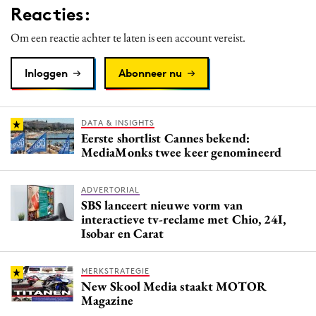
Reacties:
Media
Merkstrategie
Om een reactie achter te laten is een account vereist.
PR
Inloggen
Abonneer nu
Programmatic
Purpose Marketing
Reputatie & crisis
DATA & INSIGHTS
Eerste shortlist Cannes bekend:
MediaMonks twee keer genomineerd
ADVERTORIAL
SBS lanceert nieuwe vorm van
interactieve tv-reclame met Chio, 24I,
Isobar en Carat
MERKSTRATEGIE
New Skool Media staakt MOTOR
Magazine