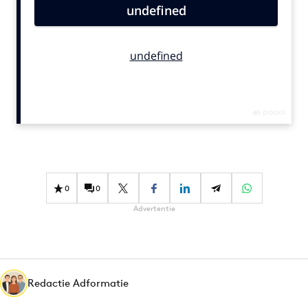
Bureaus
Campagnes
Carriere
Contentmarketing
Craft
Customer Experience
Data & Insights
Design
Digital transformation
0
0
Diversiteit
Advertentie
Effectiviteit
Gedragsverandering
Influencer marketing
Interne communicatie
Redactie Adformatie
Martech