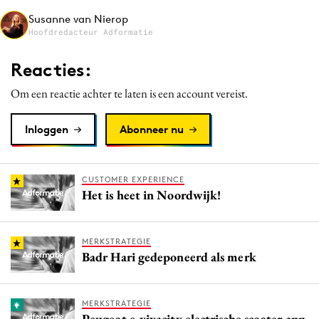
Media
Susanne van Nierop
Hoofdredacteur Adformatie
Merkstrategie
PR
Reacties:
Programmatic
Om een reactie achter te laten is een account vereist.
Purpose Marketing
Reputatie & crisis
Inloggen
Abonneer nu
CUSTOMER EXPERIENCE
Het is heet in Noordwijk!
MERKSTRATEGIE
Badr Hari gedeponeerd als merk
MERKSTRATEGIE
Peugeot e-vivacity electrische scooter app