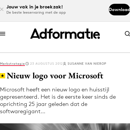
Jouw vak in je broekzak!
Download
De beste leeservaring met de app
Abonneer nu
Abonneer nu
Merkstrategie
23 AUGUSTUS 2012
SUSANNE VAN NIEROP
Log in
Nieuw logo voor Microsoft
Microsoft heeft een nieuw logo en huisstijl
Download de app
gepresenteerd. Het is de eerste keer sinds de
Volg het laatste nieuws via de Adformatie
oprichting 25 jaar geleden dat de
Nieuws app
softwaregigant…