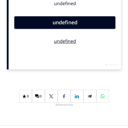
Bureaus
Campagnes
Carriere
Contentmarketing
Craft
Customer Experience
Data & Insights
Design
Digital transformation
Diversiteit
Effectiviteit
0
0
Gedragsverandering
Advertentie
Influencer marketing
Interne communicatie
Martech