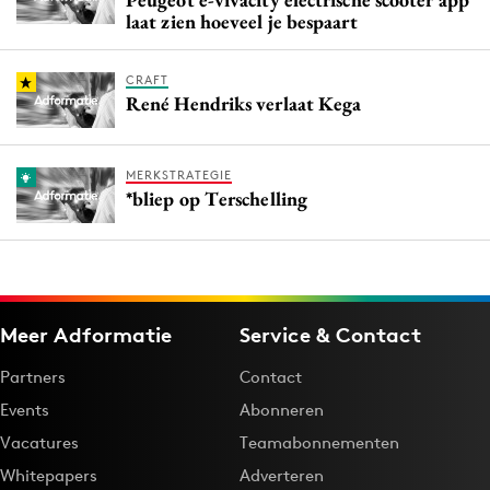
laat zien hoeveel je bespaart
CRAFT
René Hendriks verlaat Kega
MERKSTRATEGIE
*bliep op Terschelling
Meer Adformatie
Service & Contact
Partners
Contact
Events
Abonneren
Vacatures
Teamabonnementen
Whitepapers
Adverteren