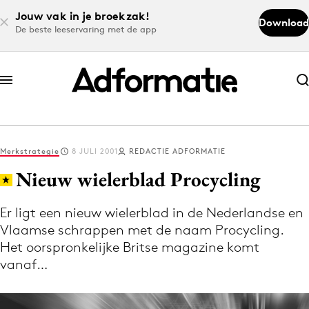
Jouw vak in je broekzak!
Download
De beste leeservaring met de app
Abonneer nu
Abonneer nu
Merkstrategie
8 JULI 2001
REDACTIE ADFORMATIE
Log in
Nieuw wielerblad Procycling
Er ligt een nieuw wielerblad in de Nederlandse en
Download de app
Vlaamse schrappen met de naam Procycling.
Volg het laatste nieuws via de Adformatie
Het oorspronkelijke Britse magazine komt
Nieuws app
vanaf…