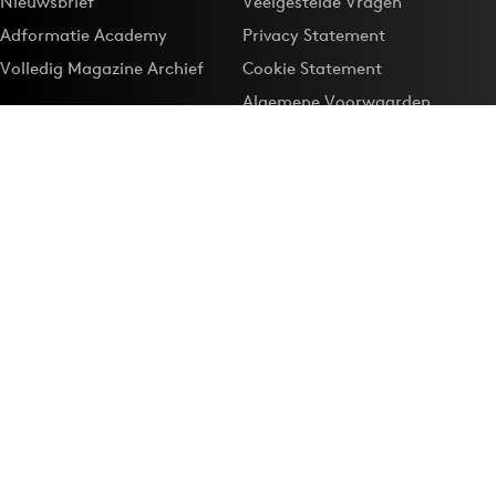
Nieuwsbrief
Veelgestelde Vragen
Adformatie Academy
Privacy Statement
Volledig Magazine Archief
Cookie Statement
Algemene Voorwaarden
Onze app
Maak Adformatie.nl je
Google-favoriet
Privacyinstellingen
Download de
Adformatie Nieuws App