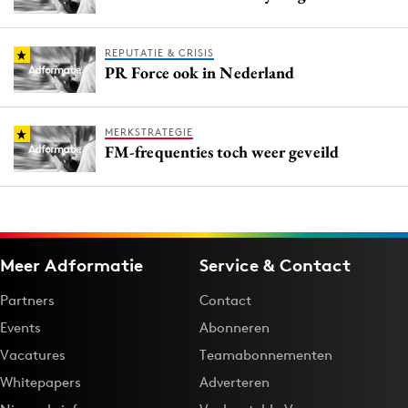
REPUTATIE & CRISIS
PR Force ook in Nederland
MERKSTRATEGIE
FM-frequenties toch weer geveild
Meer Adformatie
Service & Contact
Partners
Contact
Events
Abonneren
Vacatures
Teamabonnementen
Whitepapers
Adverteren