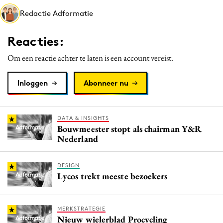
Media
Redactie Adformatie
Merkstrategie
Reacties:
PR
Programmatic
Om een reactie achter te laten is een account vereist.
Purpose Marketing
Inloggen
Abonneer nu
Reputatie & crisis
DATA & INSIGHTS
Bouwmeester stopt als chairman Y&R
Nederland
DESIGN
Lycos trekt meeste bezoekers
MERKSTRATEGIE
Nieuw wielerblad Procycling