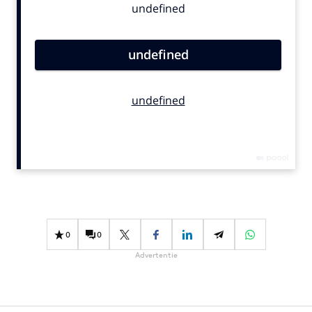
Bureaus
Campagnes
Carriere
Contentmarketing
Craft
Customer Experience
Data & Insights
Design
Digital transformation
Diversiteit
Effectiviteit
0
0
Gedragsverandering
Advertentie
Influencer marketing
Interne communicatie
Martech