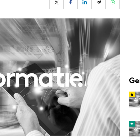
Programmatic
ering
Purpose Marketing
keting
Reputatie & crisis
nicatie
Ge