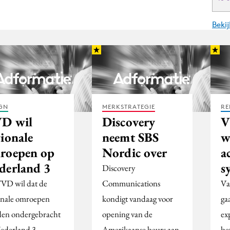
Beki
GN
MERKSTRATEGIE
RE
D wil
Discovery
V
gionale
neemt SBS
w
roepen op
Nordic over
a
derland 3
s
Discovery
VD wil dat de
Communications
Va
onale omroepen
kondigt vandaag voor
ga
en ondergebracht
opening van de
ex
ederland 3.
Amerikaanse beurs aan
be