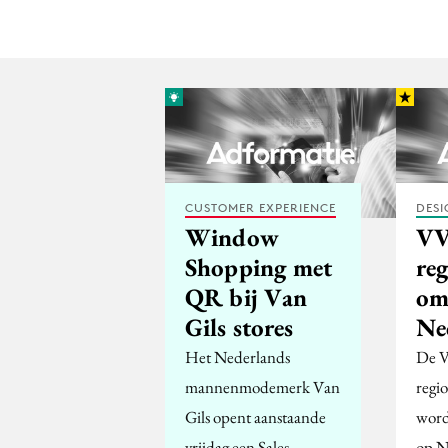
CUSTOMER EXPERIENCE
DESI
Window
VV
Shopping met
re
QR bij Van
om
Gils stores
Ne
Het Nederlands
De V
mannenmodemerk Van
regi
Gils opent aanstaande
word
vrijdag een Sales
op N