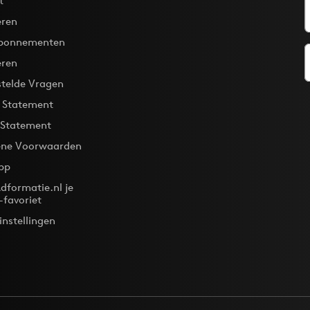
t
ren
bonnementen
eren
stelde Vragen
y Statement
 Statement
ne Voorwaarden
pp
dformatie.nl je
-favoriet
instellingen