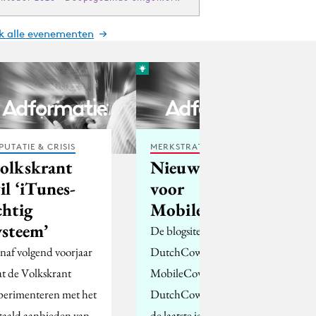
jk alle evenementen
PUTATIE & CRISIS
MERKSTRATEGIE
olkskrant
Nieuwe app
il ‘iTunes-
voor
chtig
MobileCowboys
ysteem’
De blogsites
naf volgend voorjaar
DutchCowboys,
at de Volkskrant
MobileCowboys en
perimenteren met het
DutchCowgirls waren
taald aanbieden van
de laatste jaren