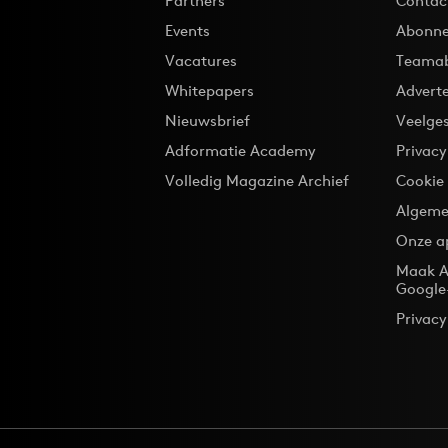
Partners
Contac
Events
Abonne
Vacatures
Teama
Whitepapers
Advert
Nieuwsbrief
Veelge
Adformatie Academy
Privac
Volledig Magazine Archief
Cookie
Algeme
Onze a
Maak A
Google
Privacy