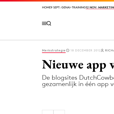
HOME
HOME
9 SEPT: GENAI-TRAINING
9 SEPT: GENAI-TRAINING
12 NOV: MARKETIN
12 NOV: MARKETIN
Merkstrategie
18 DECEMBER 2012
RICH
Volg het laatste nieuws via de Adformatie N
Nieuwe app 
De blogsites DutchCowbo
Topics
gezamenlijk in één app 
Artificial Intelligence
Design
Bureaus
Digital transf
Campagnes
Diversiteit