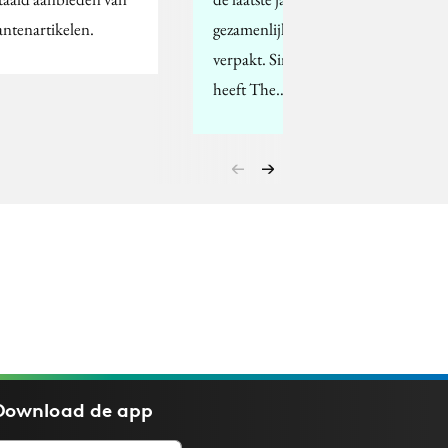
antenartikelen.
gezamenlijk in één app
verpakt. Sinds vandaag
heeft The…
Download de
app