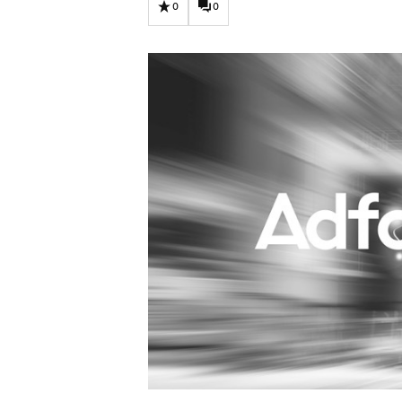
Carriere
Effectiviteit
0
0
Contentmarketing
Gedragsverand
Craft
Influencer mar
Customer Experience
Interne commu
Data & Insights
Martech