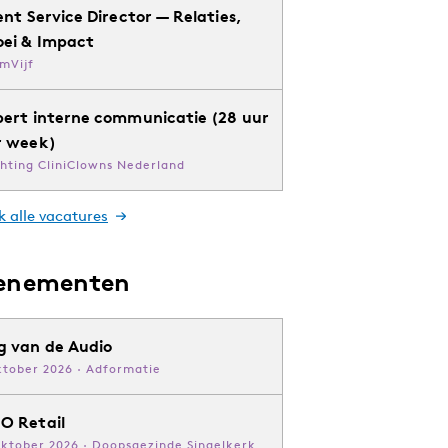
ent Service Director — Relaties,
oei & Impact
mVijf
pert interne communicatie (28 uur
r week)
chting CliniClowns Nederland
k alle vacatures
enementen
g van de Audio
ktober 2026 · Adformatie
O Retail
oktober 2026 · Doopsgezinde Singelkerk