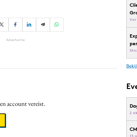
Cli
Gr
Vor
Ex
Advertentie
pe
Sti
Bekij
Ev
een account vereist.
Da
2 o
CM
13 