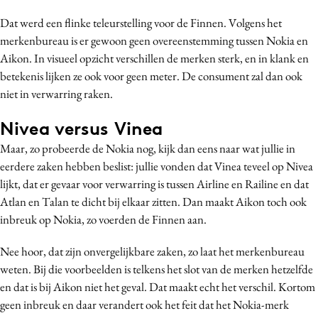
Media
Dat werd een flinke teleurstelling voor de Finnen. Volgens het
Merkstrategie
merkenbureau is er gewoon geen overeenstemming tussen Nokia en
Aikon. In visueel opzicht verschillen de merken sterk, en in klank en
PR
betekenis lijken ze ook voor geen meter. De consument zal dan ook
Programmatic
niet in verwarring raken.
Purpose Marketing
Reputatie & crisis
Nivea versus Vinea
Maar, zo probeerde de Nokia nog, kijk dan eens naar wat jullie in
eerdere zaken hebben beslist: jullie vonden dat Vinea teveel op Nivea
lijkt, dat er gevaar voor verwarring is tussen Airline en Railine en dat
Atlan en Talan te dicht bij elkaar zitten. Dan maakt Aikon toch ook
inbreuk op Nokia, zo voerden de Finnen aan.
Nee hoor, dat zijn onvergelijkbare zaken, zo laat het merkenbureau
weten. Bij die voorbeelden is telkens het slot van de merken hetzelfde
en dat is bij Aikon niet het geval. Dat maakt echt het verschil. Kortom
geen inbreuk en daar verandert ook het feit dat het Nokia-merk