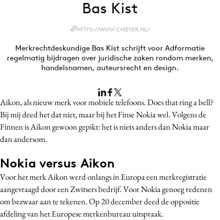
Bas Kist
Bureaus
Campagnes
HTTPS://WWW.CHIEVER.NL/
Carriere
Merkrechtdeskundige Bas Kist schrijft voor Adformatie
Contentmarketing
regelmatig bijdragen over juridische zaken rondom merken,
handelsnamen, auteursrecht en design.
Craft
Customer Experience
Data & Insights
Aikon, als nieuw merk voor mobiele telefoons. Does that ring a bell?
Design
Bij mij deed het dat niet, maar bij het Finse Nokia wel. Volgens de
Finnen is Aikon gewoon gepikt: het is niets anders dan Nokia maar
Digital transformation
dan andersom.
Diversiteit
Effectiviteit
Nokia versus Aikon
Gedragsverandering
Voor het merk Aikon werd onlangs in Europa een merkregistratie
Influencer marketing
aangevraagd door een Zwitsers bedrijf. Voor Nokia genoeg redenen
om bezwaar aan te tekenen. Op 20 december deed de oppositie
Interne communicatie
afdeling van het Europese merkenbureau uitspraak.
Martech