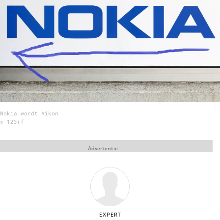
Menu
Home
9 sept: GenAI-training
12 nov: MarketingLive!
Adverteren
Nokia wordt Aikon
Events
© 123rf
Opleidingen
Vacatures
Advertentie
Academy
Partners
Topics
Artificial Intelligence
EXPERT