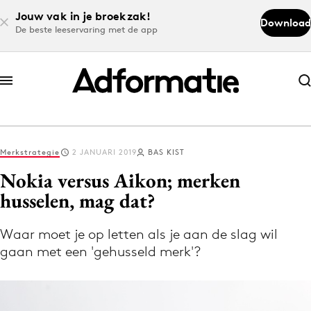
Jouw vak in je broekzak!
Download
De beste leeservaring met de app
Abonneer nu
Abonneer nu
Merkstrategie
2 JANUARI 2019
BAS KIST
Log in
Nokia versus Aikon; merken
husselen, mag dat?
Download de app
Volg het laatste nieuws via de Adformatie
Waar moet je op letten als je aan de slag wil
gaan met een 'gehusseld merk'?
Nieuws app