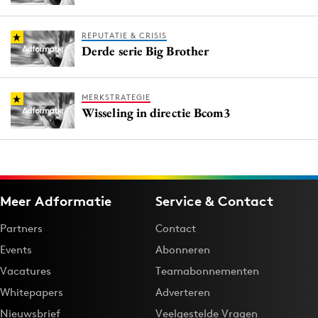
REPUTATIE & CRISIS
Derde serie Big Brother
MERKSTRATEGIE
Wisseling in directie Bcom3
Meer Adformatie
Service & Contact
Partners
Contact
Events
Abonneren
Vacatures
Teamabonnementen
Whitepapers
Adverteren
Nieuwsbrief
Veelgestelde Vragen