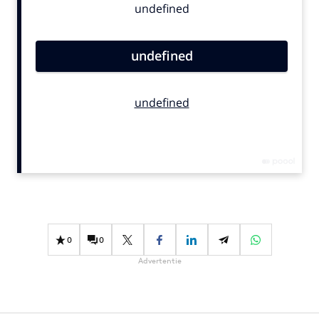
Bureaus
Campagnes
Carriere
Contentmarketing
Craft
Customer Experience
Data & Insights
Design
Digital transformation
Diversiteit
Effectiviteit
0
0
Gedragsverandering
Advertentie
Influencer marketing
Interne communicatie
Martech