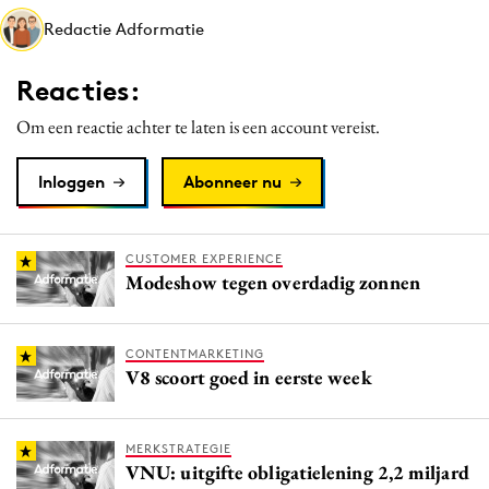
Media
Redactie Adformatie
Merkstrategie
Reacties:
PR
Programmatic
Om een reactie achter te laten is een account vereist.
Purpose Marketing
Inloggen
Abonneer nu
Reputatie & crisis
CUSTOMER EXPERIENCE
Modeshow tegen overdadig zonnen
CONTENTMARKETING
V8 scoort goed in eerste week
MERKSTRATEGIE
VNU: uitgifte obligatielening 2,2 miljard