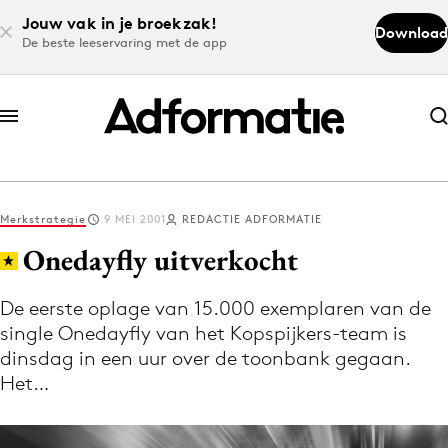
Jouw vak in je broekzak!
Download
De beste leeservaring met de app
Abonneer nu
Abonneer nu
Merkstrategie
9 MEI 2001
REDACTIE ADFORMATIE
Log in
Onedayfly uitverkocht
De eerste oplage van 15.000 exemplaren van de
Download de app
single Onedayfly van het Kopspijkers-team is
Volg het laatste nieuws via de Adformatie
dinsdag in een uur over de toonbank gegaan.
Nieuws app
Het…