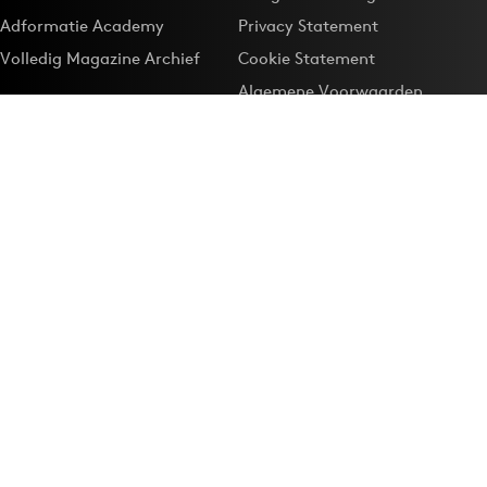
Adformatie Academy
Privacy Statement
Volledig Magazine Archief
Cookie Statement
Algemene Voorwaarden
Onze app
Maak Adformatie.nl je
Google-favoriet
Privacyinstellingen
Download de
Adformatie Nieuws App