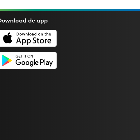
Download de
app