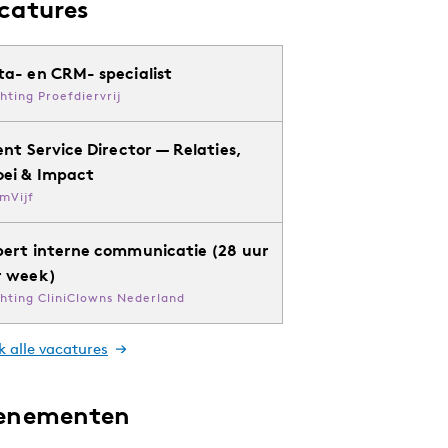
catures
ta- en CRM- specialist
chting Proefdiervrij
ent Service Director — Relaties,
oei & Impact
mVijf
pert interne communicatie (28 uur
r week)
chting CliniClowns Nederland
k alle vacatures
enementen