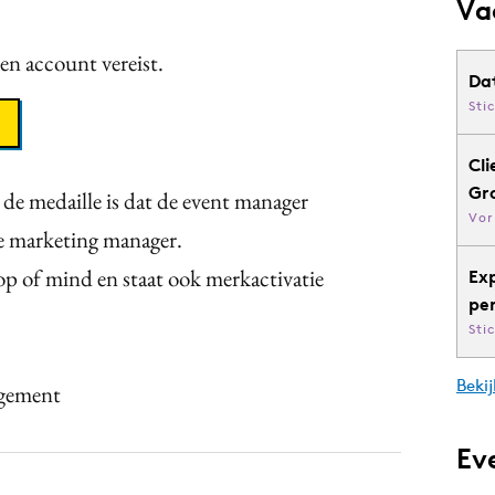
Va
een account vereist.
Da
Sti
Cli
Gr
 de medaille is dat de event manager
Vor
de marketing manager.
p of mind en staat ook merkactivatie
Ex
pe
Sti
Bekij
agement
Ev