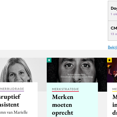
Da
1 o
CM
13 
Beki
TNERBIJDRAGE
MERKSTRATEGIE
ME
sruptief
Merken
sistent
moeten
i
oprecht
d
mn van Marielle