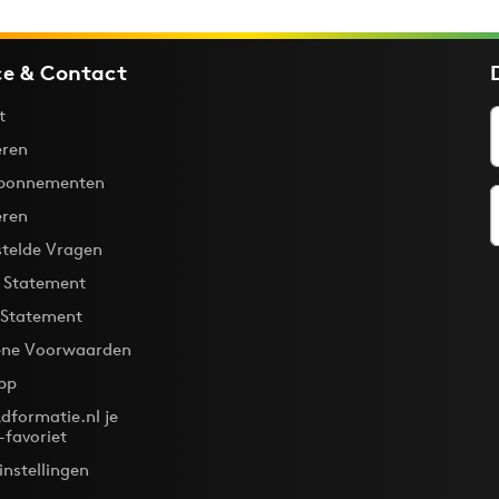
ce & Contact
t
ren
bonnementen
eren
stelde Vragen
y Statement
 Statement
ne Voorwaarden
pp
dformatie.nl je
-favoriet
instellingen