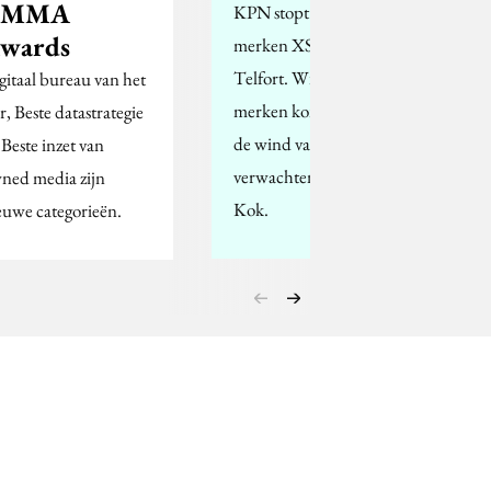
AMMA
KPN stopt met de
wards
merken XS4All en
Telfort. Wie aan sterke
gitaal bureau van het
merken komt, kan altijd
r, Beste datastrategie
de wind van voren
 Beste inzet van
verwachten, zegt Philip
ned media zijn
Kok.
euwe categorieën.