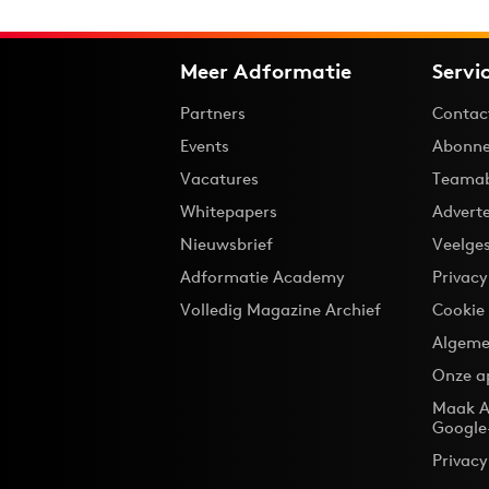
Meer Adformatie
Servi
Partners
Contac
Events
Abonne
Vacatures
Teama
Whitepapers
Advert
Nieuwsbrief
Veelge
Adformatie Academy
Privac
Volledig Magazine Archief
Cookie
Algeme
Onze a
Maak A
Google
Privacy