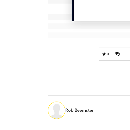
0
1
Rob Beemster