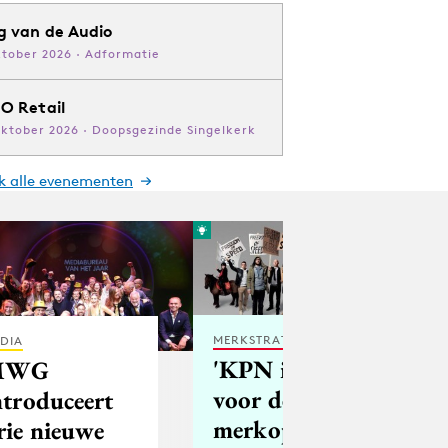
g van de Audio
ktober 2026 · Adformatie
O Retail
oktober 2026 · Doopsgezinde Singelkerk
jk alle evenementen
MERKSTRATEGIE
DIA
'KPN is klaar
MWG
voor deze
ntroduceert
merkoperatie'
rie nieuwe