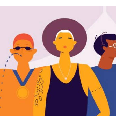
Programmatic
ering
Purpose Marketing
keting
Reputatie & crisis
nicatie