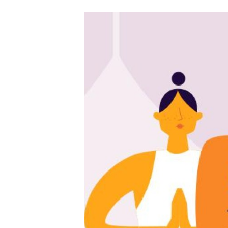
Carriere
Effectiviteit
Contentmarketing
Gedragsverand
Craft
Influencer mar
Customer Experience
Interne commu
Data & Insights
Martech