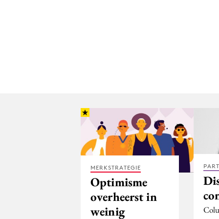
PAR
MERKSTRATEGIE
Di
Optimisme
con
overheerst in
weinig
Colu