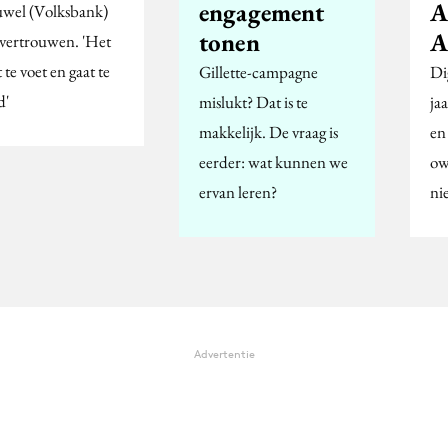
engagement
wel (Volksbank)
tonen
A
 vertrouwen. 'Het
te voet en gaat te
Gillette-campagne
Di
d'
mislukt? Dat is te
jaa
makkelijk. De vraag is
en
eerder: wat kunnen we
ow
ervan leren?
ni
Advertentie