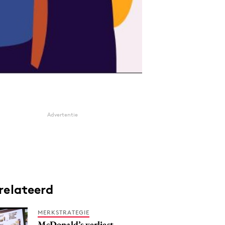
Advertentie
relateerd
MERKSTRATEGIE
McDonald’s verliest