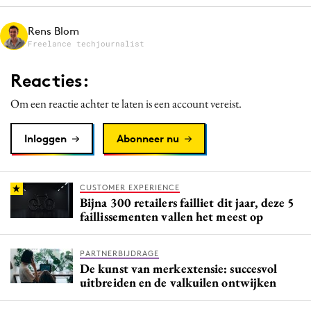
Media
Rens Blom
Merkstrategie
Freelance techjournalist
PR
Reacties:
Programmatic
Purpose Marketing
Om een reactie achter te laten is een account vereist.
Reputatie & crisis
Inloggen
Abonneer nu
CUSTOMER EXPERIENCE
Bijna 300 retailers failliet dit jaar, deze 5
faillissementen vallen het meest op
PARTNERBIJDRAGE
De kunst van merkextensie: succesvol
uitbreiden en de valkuilen ontwijken