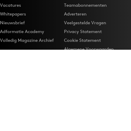
Vacatures
Teamabonnementen
Whitepapers
Adverteren
Nieuwsbrief
Veelgestelde Vragen
Adformatie Academy
Privacy Statement
Volledig Magazine Archief
Cookie Statement
Algemene Voorwaarden
Onze app
Maak Adformatie.nl je
Google-favoriet
Privacyinstellingen
Download de
Adformatie Nieuws App