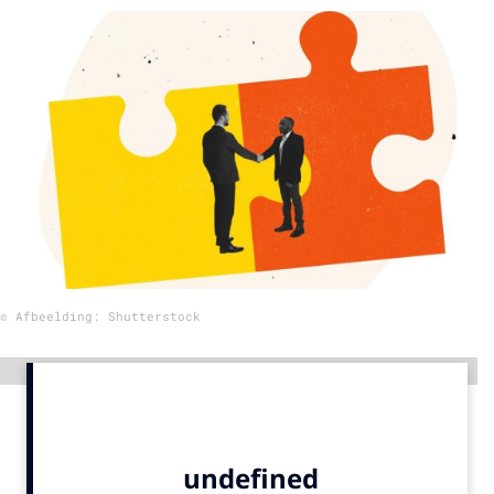
Menu
Home
9 sept: GenAI-training
12 nov: MarketingLive!
Adverteren
Events
Opleidingen
© Afbeelding: Shutterstock
Vacatures
Academy
Advertentie
Partners
Topics
Artificial Intelligence