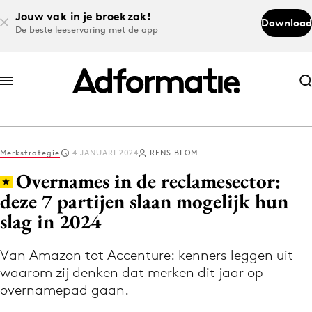
Jouw vak in je broekzak!
Download
De beste leeservaring met de app
Abonneer nu
Abonneer nu
Merkstrategie
4 JANUARI 2024
RENS BLOM
Log in
Overnames in de reclamesector:
deze 7 partijen slaan mogelijk hun
slag in 2024
Download de app
Volg het laatste nieuws via de Adformatie
Van Amazon tot Accenture: kenners leggen uit
Nieuws app
waarom zij denken dat merken dit jaar op
overnamepad gaan.