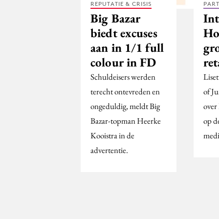
REPUTATIE & CRISIS
PAR
Big Bazar
In
biedt excuses
Ho
aan in 1/1 full
gr
colour in FD
ret
Schuldeisers werden
Lise
terecht ontevreden en
of J
ongeduldig, meldt Big
over
Bazar-topman Heerke
op de
Kooistra in de
medi
advertentie.