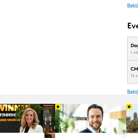
Bekij
Ev
Da
1 o
CM
13 
Beki