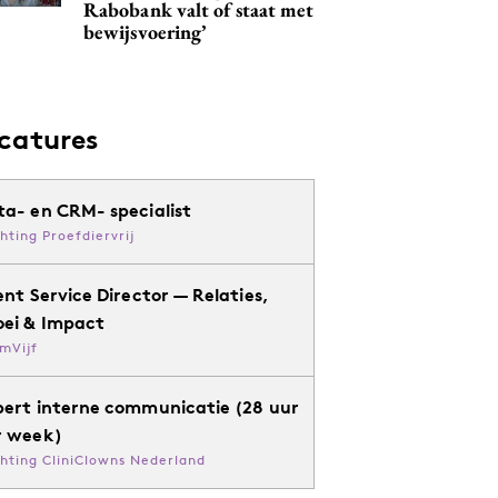
Rabobank valt of staat met
bewijsvoering’
catures
ta- en CRM- specialist
chting Proefdiervrij
ent Service Director — Relaties,
oei & Impact
mVijf
pert interne communicatie (28 uur
r week)
chting CliniClowns Nederland