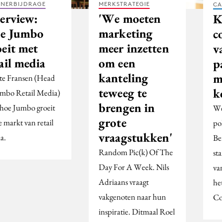
TNERBIJDRAGE
MERKSTRATEGIE
CA
terview:
'We moeten
K
e Jumbo
marketing
c
oeit met
meer inzetten
v
ail media
om een
p
kanteling
m
tte Fransen (Head
teweeg te
k
umbo Retail Media)
brengen in
 hoe Jumbo groeit
We
grote
 markt van retail
po
vraagstukken'
a.
Be
Random Pic(k) Of The
st
Day For A Week. Nils
va
Adriaans vraagt
he
vakgenoten naar hun
Co
inspiratie. Ditmaal Roel