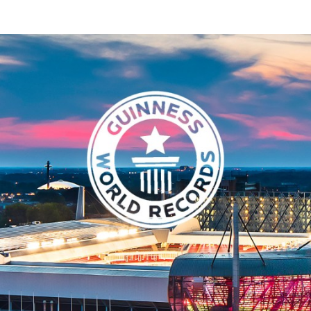
Programmatic
ering
Purpose Marketing
keting
Reputatie & crisis
nicatie