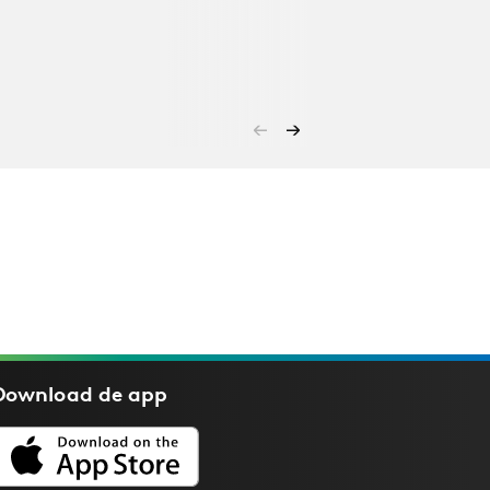
Download de
app