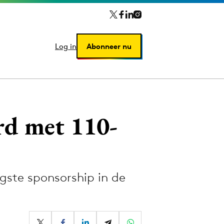
Log in
Log in
Abonneer nu
Abonneer nu
rd met 110-
gste sponsorship in de