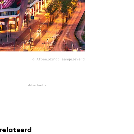
© Afbeelding: aangeleverd
Advertentie
relateerd