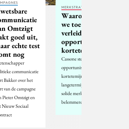
MPAGNES
MERKSTRATEGIE
wetsbare
Waarom geven
ommunicatie
we toe aan de
an Omtzigt
verleiding van
akt goed uit,
opportunistisch
aar echte test
kortetermijndenken?
omt nog
Cassone stelt dat
tenschapper
opportunistische
litieke communicatie
kortetemijndoelstellingen de
rt Bakker over het
langetermijnstrategie die een
art van de campagne
solide merkbelofte nastreeft,
n Pieter Omtzigt en
belemmeren.
t Nieuw Sociaal
ntract