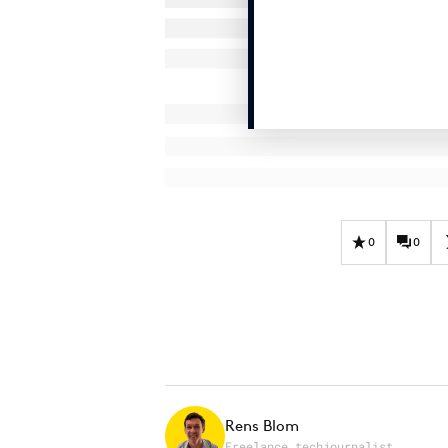
0
0
Rens Blom
Freelance techjournalist