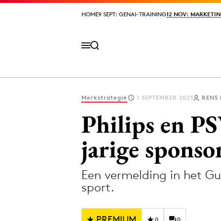
HOME
HOME
9 SEPT: GENAI-TRAINING
9 SEPT: GENAI-TRAINING
12 NOV: MARKETIN
12 NOV: MARKETIN
Merkstrategie
1 SEPTEMBER 2023
RENS
Volg het laatste nieuws via de Adformatie N
Philips en P
jarige spons
Topics
Een vermelding in het Gu
Artificial Intelligence
Design
sport.
Bureaus
Digital transf
Campagnes
Diversiteit
PREMIUM
0
0