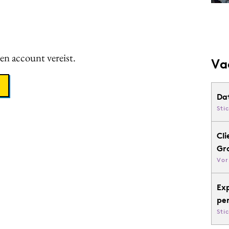
een account vereist.
Va
Da
Sti
Cli
Gr
Vor
Ex
pe
Sti