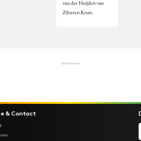
van der Heijden van
Zilveren Kruis.
Advertentie
ce & Contact
t
ren