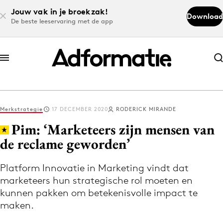
Jouw vak in je broekzak!
Download
De beste leeservaring met de app
Abonneer nu
Abonneer nu
Merkstrategie
17 DECEMBER 2020
RODERICK MIRANDE
Log in
Pim: ‘Marketeers zijn mensen van
de reclame geworden’
Download de app
Volg het laatste nieuws via de Adformatie
Platform Innovatie in Marketing vindt dat
marketeers hun strategische rol moeten en
Nieuws app
kunnen pakken om betekenisvolle impact te
maken.