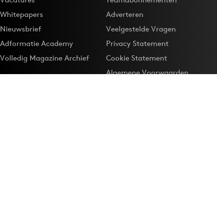
Whitepapers
Adverteren
Nieuwsbrief
Veelgestelde Vragen
Adformatie Academy
Privacy Statement
Volledig Magazine Archief
Cookie Statement
Algemene Voorwaarden
Onze app
Maak Adformatie.nl je
Google-favoriet
Privacyinstellingen
Download de
Adformatie Nieuws App