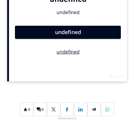
Bureaus
Campagnes
Carriere
Contentmarketing
Craft
Customer Experience
Data & Insights
Design
Digital transformation
Diversiteit
Effectiviteit
Gedragsverandering
0
0
Influencer marketing
Advertentie
Interne communicatie
Martech