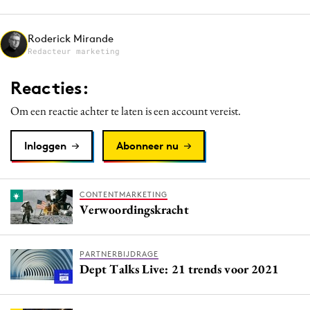
Media
Merkstrategie
Roderick Mirande
Redacteur marketing
PR
Programmatic
Reacties:
Purpose Marketing
Om een reactie achter te laten is een account vereist.
Reputatie & crisis
Inloggen
Abonneer nu
CONTENTMARKETING
Verwoordingskracht
PARTNERBIJDRAGE
Dept Talks Live: 21 trends voor 2021