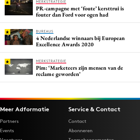
MERKSTRATEGIE
PR-campagne met ‘foute’ kersttrui is
fouter dan Ford voor ogen had
BUREAUS
4 Nederlandse winnaars bij European
Excellence Awards 2020
MERKSTRATEGIE
Pim: ‘Marketeers zijn mensen van de
reclame geworden’
Meer Adformatie
Service & Contact
Partners
Contact
Events
Abonneren
Vacatures
Teamabonnementen