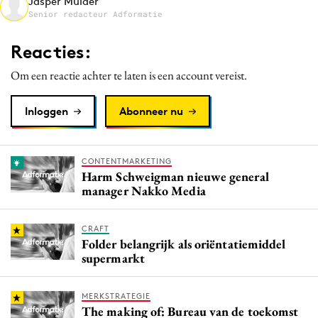
Jasper Mulder
Media
Senior redacteur Adformatie
Merkstrategie
Reacties:
PR
Om een reactie achter te laten is een account vereist.
Programmatic
Purpose Marketing
Inloggen
Abonneer nu
Reputatie & crisis
CONTENTMARKETING
Harm Schweigman nieuwe general
manager Nakko Media
CRAFT
Folder belangrijk als oriëntatiemiddel
supermarkt
MERKSTRATEGIE
The making of: Bureau van de toekomst