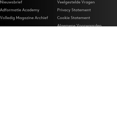
Nieuwsbrief
Veelgestelde Vragen
Adformatie Academy
Privacy Statement
Volledig Magazine Archief
Cookie Statement
Algemene Voorwaarden
Onze app
Maak Adformatie.nl je
Google-favoriet
Privacyinstellingen
Download de
Adformatie Nieuws App