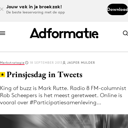
Jouw vak in je broekzak!
Download
De beste leeservaring met de app
Abonneer nu
Abonneer nu
Merkstrategie
18 SEPTEMBER 2013
JASPER MULDER
Log in
Prinsjesdag in Tweets
King of buzz is Mark Rutte. Radio 8 FM-columnist
Download de app
Rob Scheepers is het meest geretweet. Online is
Volg het laatste nieuws via de Adformatie
vooral over #Participatiesamenleving…
Nieuws app