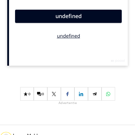
Bureaus
Campagnes
Carriere
Contentmarketing
Craft
Customer Experience
Data & Insights
Design
Digital transformation
Diversiteit
0
0
Effectiviteit
Advertentie
Gedragsverandering
Influencer marketing
Interne communicatie
Martech