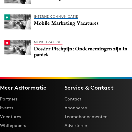
INTERNE COMMUNICATIE
Mobile Marketing Vacatures
MERKSTRATEGIE
Dossier Pitchpijn: Ondernemingen zijn in
paniek
Meer Adformatie
Service & Contact
Partners
Contact
Events
Abonneren
Vacatures
Teamabonnementen
Whitepapers
Adverteren