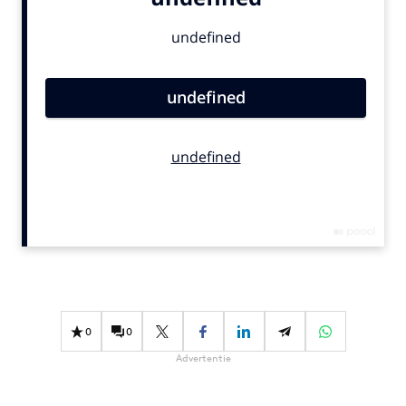
Bureaus
Campagnes
Carriere
Contentmarketing
Craft
Customer Experience
Data & Insights
Design
Digital transformation
Diversiteit
Effectiviteit
Gedragsverandering
0
0
Influencer marketing
Advertentie
Interne communicatie
Martech