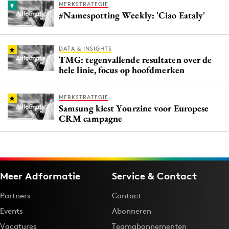
MERKSTRATEGIE
#Namespotting Weekly: 'Ciao Eataly'
DATA & INSIGHTS
TMG: tegenvallende resultaten over de
hele linie, focus op hoofdmerken
MERKSTRATEGIE
Samsung kiest Yourzine voor Europese
CRM campagne
Meer Adformatie
Service & Contact
Partners
Contact
Events
Abonneren
Vacatures
Teamabonnementen