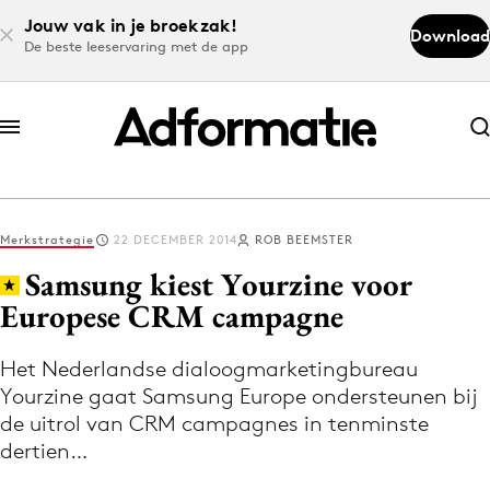
Jouw vak in je broekzak!
Download
De beste leeservaring met de app
Abonneer nu
Abonneer nu
Merkstrategie
22 DECEMBER 2014
ROB BEEMSTER
Log in
Samsung kiest Yourzine voor
Europese CRM campagne
Download de app
Volg het laatste nieuws via de Adformatie
Het Nederlandse dialoogmarketingbureau
Yourzine gaat Samsung Europe ondersteunen bij
Nieuws app
de uitrol van CRM campagnes in tenminste
dertien…