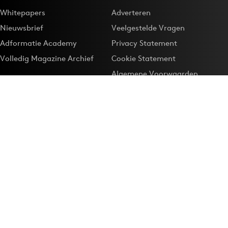
Whitepapers
Adverteren
Nieuwsbrief
Veelgestelde Vragen
Adformatie Academy
Privacy Statement
Volledig Magazine Archief
Cookie Statement
Algemene Voorwaarden
Onze app
Maak Adformatie.nl je
Google-favoriet
Privacyinstellingen
Download de
Adformatie Nieuws App