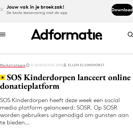
Jouw vak in je broekzak!
Download
De beste leeservaring met de app
Abonneer nu
Abonneer nu
Merkstrategie
11 AUGUSTUS 2010
ELLEN ELSINGHORST
Log in
SOS Kinderdorpen lanceert online
donatieplatform
Download de app
Volg het laatste nieuws via de Adformatie
SOS Kinderdorpen heeft deze week een social
media platform gelanceerd: SOSR. Op SOSR
Nieuws app
worden gebruikers uitgenodigd om gunsten aan
te bieden…