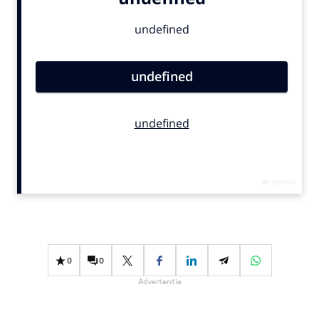
Bureaus
Campagnes
Carriere
Contentmarketing
Craft
Customer Experience
Data & Insights
Design
Digital transformation
Diversiteit
Effectiviteit
Gedragsverandering
0
0
Influencer marketing
Advertentie
Interne communicatie
Martech