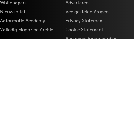
Whitepapers
Adverteren
Nieuwsbrief
Veelgestelde Vragen
Adformatie Academy
Privacy Statement
Volledig Magazine Archief
Cookie Statement
Algemene Voorwaarden
Onze app
Maak Adformatie.nl je
Google-favoriet
Privacyinstellingen
Download de
Adformatie Nieuws App