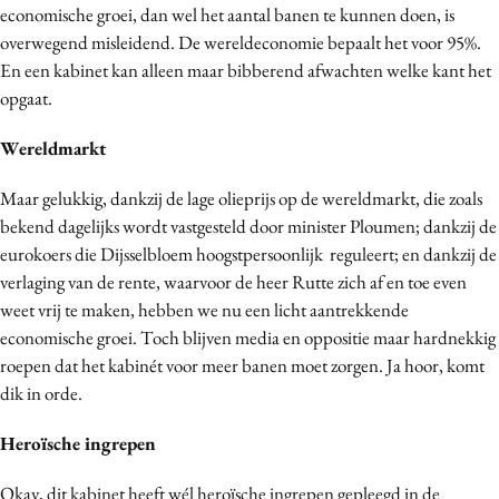
economische groei, dan wel het aantal banen te kunnen doen, is
Media
overwegend misleidend. De wereldeconomie bepaalt het voor 95%.
Merkstrategie
En een kabinet kan alleen maar bibberend afwachten welke kant het
PR
opgaat.
Programmatic
Wereldmarkt
Purpose Marketing
Reputatie & crisis
Maar gelukkig, dankzij de lage olieprijs op de wereldmarkt, die zoals
bekend dagelijks wordt vastgesteld door minister Ploumen; dankzij de
eurokoers die Dijsselbloem hoogstpersoonlijk reguleert; en dankzij de
verlaging van de rente, waarvoor de heer Rutte zich af en toe even
weet vrij te maken, hebben we nu een licht aantrekkende
economische groei. Toch blijven media en oppositie maar hardnekkig
roepen dat het kabinét voor meer banen moet zorgen. Ja hoor, komt
dik in orde.
Heroïsche ingrepen
Okay, dit kabinet heeft wél heroïsche ingrepen gepleegd in de