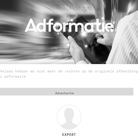
Menu
Home
9 sept: GenAI-training
12 nov: MarketingLive!
Adverteren
Helaas hebben we niet meer de rechten op de originele afbeelding
Events
© adformatie
Opleidingen
Vacatures
Advertentie
Academy
Partners
Topics
Artificial Intelligence
EXPERT