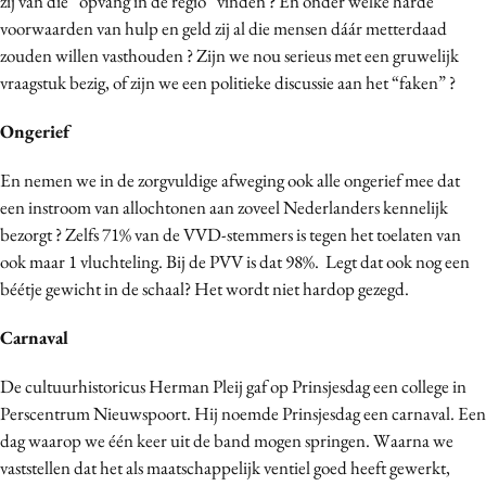
zíj van die “opvang in de regio” vinden ? En onder welke harde
voorwaarden van hulp en geld zij al die mensen dáár metterdaad
zouden willen vasthouden ? Zijn we nou serieus met een gruwelijk
vraagstuk bezig, of zijn we een politieke discussie aan het “faken” ?
Ongerief
En nemen we in de zorgvuldige afweging ook alle ongerief mee dat
een instroom van allochtonen aan zoveel Nederlanders kennelijk
bezorgt ? Zelfs 71% van de VVD-stemmers is tegen het toelaten van
ook maar 1 vluchteling. Bij de PVV is dat 98%. Legt dat ook nog een
béétje gewicht in de schaal? Het wordt niet hardop gezegd.
Carnaval
De cultuurhistoricus Herman Pleij gaf op Prinsjesdag een college in
Perscentrum Nieuwspoort. Hij noemde Prinsjesdag een carnaval. Een
dag waarop we één keer uit de band mogen springen. Waarna we
vaststellen dat het als maatschappelijk ventiel goed heeft gewerkt,