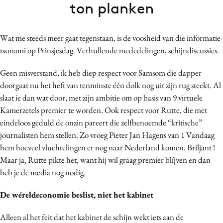
ton planken
Bureaus
Campagnes
Wat me steeds meer gaat tegenstaan, is de voosheid van die informatie-
Carriere
tsunami op Prinsjesdag. Verhullende mededelingen, schijndiscussies.
Contentmarketing
Craft
Geen misverstand, ik heb diep respect voor Samsom die dapper
Customer Experience
doorgaat nu het heft van tenminste één dolk nog uit zijn rug steekt. Al
slaat ie dan wat door, met zijn ambitie om op basis van 9 virtuele
Data & Insights
Kamerzetels premier te worden. Ook respect voor Rutte, die met
Design
eindeloos geduld de onzin pareert die zelfbenoemde “kritische”
Digital transformation
journalisten hem stellen. Zo vroeg Pieter Jan Hagens van 1 Vandaag
Diversiteit
hem hoeveel vluchtelingen er nog naar Nederland komen. Briljant !
Effectiviteit
Maar ja, Rutte pikte het, want hij wil graag premier blíjven en dan
heb je de media nog nodig.
Gedragsverandering
Influencer marketing
De wéreldeconomie beslist, niet het kabinet
Interne communicatie
Alleen al het feit dat het kabinet de schijn wekt iets aan de
Martech