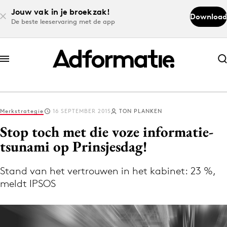
Jouw vak in je broekzak!
Download
De beste leeservaring met de app
Abonneer nu
Abonneer nu
Merkstrategie
16 SEPTEMBER 2015
TON PLANKEN
Log in
Stop toch met die voze informatie-
tsunami op Prinsjesdag!
Download de app
Volg het laatste nieuws via de Adformatie
Stand van het vertrouwen in het kabinet: 23 %,
meldt IPSOS
Nieuws app