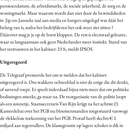
pensioendatum, de arbeidsmarkt, de sociale zekerheid, de zorg en de
woningmarkt. Maar waarom wordt dan niet door de bewindslieden
in Jip-en-Janneke taal aan media en burgers uitgelegd wat dáár het
belang van is, zodra het bedrijfsleven het ook weer ziet zitten ?
Dáárover mag je je op de borst kloppen. De rest is electoraal geleuter,
waar zo langzaamaan ook geen Nederlander meer instinkt. Stand van
het vertrouwen in het kabinet: 23 %, meldt IPSOS.
Uitgeregeerd
De Telegraaf presteerde het om te melden dat het kabinet
uitgeregeerd is. Ons wakkere ochtenblad is niet de enige die dit denkt,
of sarrend roept. Er speelt inderdaad bijna niets meer dat om politieke
beslissingen smeekt, ga maar na. De reorganisatie van de politie loopt
als een zonnetje. Staatssecretaris Van Rijn krijgt na het achtste (!)
Kamerdebat over het PGB nu bloemenmanden toegestuurd vanwege
de vlekkeloze toekenning van het PGB. Prorail heeft slechts € 1
miljard aan tegenvallers. De klassegrootte op lagere scholen is dik in