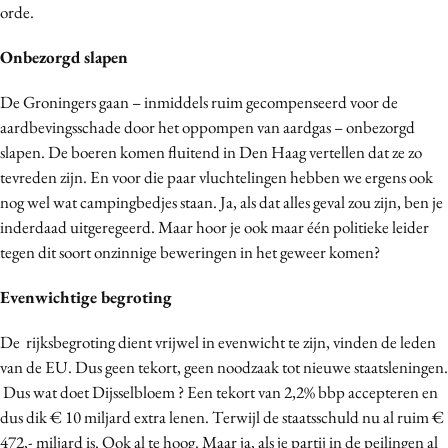
orde.
Onbezorgd slapen
De Groningers gaan – inmiddels ruim gecompenseerd voor de
aardbevingsschade door het oppompen van aardgas – onbezorgd
slapen. De boeren komen fluitend in Den Haag vertellen dat ze zo
tevreden zijn. En voor die paar vluchtelingen hebben we ergens ook
nog wel wat campingbedjes staan. Ja, als dat alles geval zou zijn, ben je
inderdaad uitgeregeerd. Maar hoor je ook maar één politieke leider
tegen dit soort onzinnige beweringen in het geweer komen?
Evenwichtige begroting
De rijksbegroting dient vrijwel in evenwicht te zijn, vinden de leden
van de EU. Dus geen tekort, geen noodzaak tot nieuwe staatsleningen.
Dus wat doet Dijsselbloem ? Een tekort van 2,2% bbp accepteren en
dus dik € 10 miljard extra lenen. Terwijl de staatsschuld nu al ruim €
472,- miljard is. Ook al te hoog. Maar ja, als je partij in de peilingen al