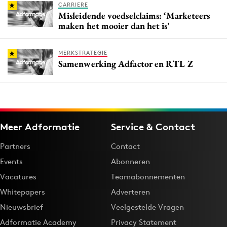
CARRIERE
Misleidende voedselclaims: ‘Marketeers
maken het mooier dan het is’
MERKSTRATEGIE
Samenwerking Adfactor en RTL Z
Meer Adformatie
Service & Contact
Partners
Contact
Events
Abonneren
Vacatures
Teamabonnementen
Whitepapers
Adverteren
Nieuwsbrief
Veelgestelde Vragen
Adformatie Academy
Privacy Statement