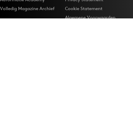
Volledig Magazine Archief
Cookie Statement
Algemene Voorwaarden
Onze app
Maak Adformatie.nl je
Google-favoriet
Privacyinstellingen
Download de
Adformatie Nieuws App