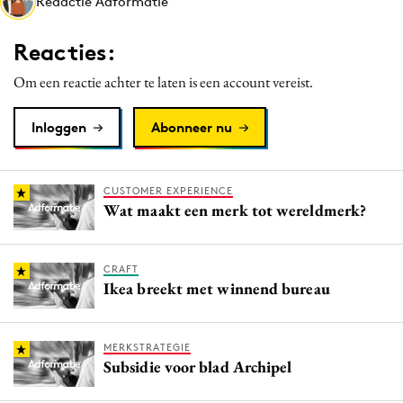
Redactie Adformatie
Media
Merkstrategie
Reacties:
PR
Om een reactie achter te laten is een account vereist.
Programmatic
Purpose Marketing
Inloggen
Abonneer nu
Reputatie & crisis
CUSTOMER EXPERIENCE
Wat maakt een merk tot wereldmerk?
CRAFT
Ikea breekt met winnend bureau
MERKSTRATEGIE
Subsidie voor blad Archipel