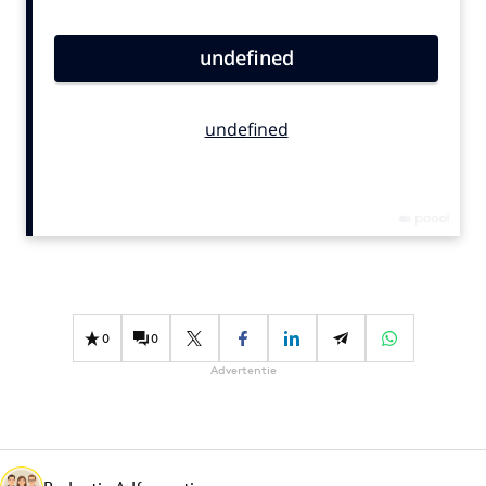
Bureaus
Campagnes
Carriere
Contentmarketing
Craft
Customer Experience
Data & Insights
Design
Digital transformation
Diversiteit
0
0
Effectiviteit
Advertentie
Gedragsverandering
Influencer marketing
Interne communicatie
Martech