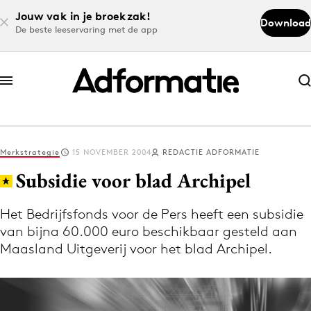
Jouw vak in je broekzak!
Download
De beste leeservaring met de app
Abonneer nu
Abonneer nu
Merkstrategie
15 NOVEMBER 2004
REDACTIE ADFORMATIE
Log in
Subsidie voor blad Archipel
Het Bedrijfsfonds voor de Pers heeft een subsidie
Download de app
van bijna 60.000 euro beschikbaar gesteld aan
Volg het laatste nieuws via de Adformatie
Maasland Uitgeverij voor het blad Archipel.
Nieuws app