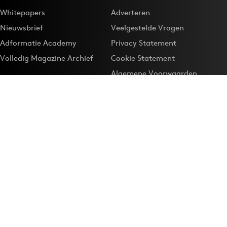
Whitepapers
Adverteren
Nieuwsbrief
Veelgestelde Vragen
Adformatie Academy
Privacy Statement
Volledig Magazine Archief
Cookie Statement
Algemene Voorwaarden
Onze app
Maak Adformatie.nl je
Google-favoriet
Privacyinstellingen
Download de
Adformatie Nieuws App