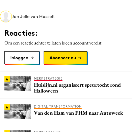
Media
Merkstrategie
Jan Jelle van Hasselt
PR
Reacties:
Programmatic
Purpose Marketing
Om een reactie achter te laten is een account vereist.
Reputatie & crisis
Inloggen
Abonneer nu
MERKSTRATEGIE
Huislijn.nl organiseert speurtocht rond
Halloween
DIGITAL TRANSFORMATION
Van den Ham van FHM naar Autoweek