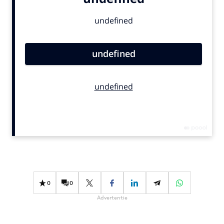
Bureaus
Campagnes
Carriere
Contentmarketing
Craft
Customer Experience
Data & Insights
Design
Digital transformation
Diversiteit
Effectiviteit
Gedragsverandering
0
0
Influencer marketing
Advertentie
Interne communicatie
Martech