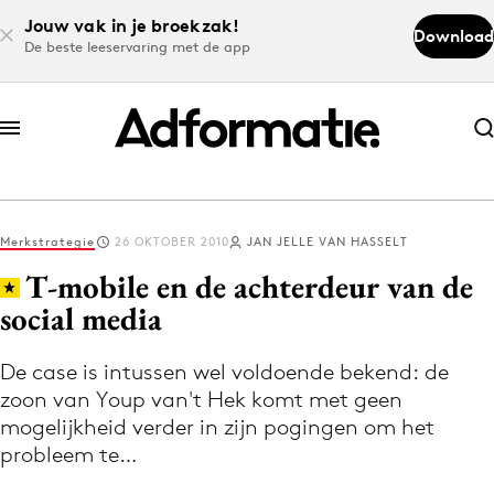
Jouw vak in je broekzak!
Download
De beste leeservaring met de app
Abonneer nu
Abonneer nu
Merkstrategie
26 OKTOBER 2010
JAN JELLE VAN HASSELT
Log in
T-mobile en de achterdeur van de
social media
Download de app
Volg het laatste nieuws via de Adformatie
De case is intussen wel voldoende bekend: de
zoon van Youp van't Hek komt met geen
Nieuws app
mogelijkheid verder in zijn pogingen om het
probleem te…