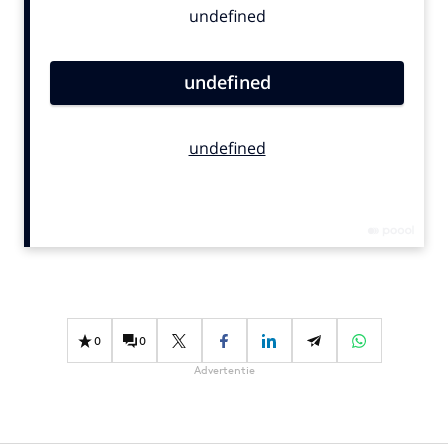
Bureaus
Campagnes
Carriere
Contentmarketing
Craft
Customer Experience
Data & Insights
Design
Digital transformation
Diversiteit
Effectiviteit
0
0
Gedragsverandering
Advertentie
Influencer marketing
Interne communicatie
Martech