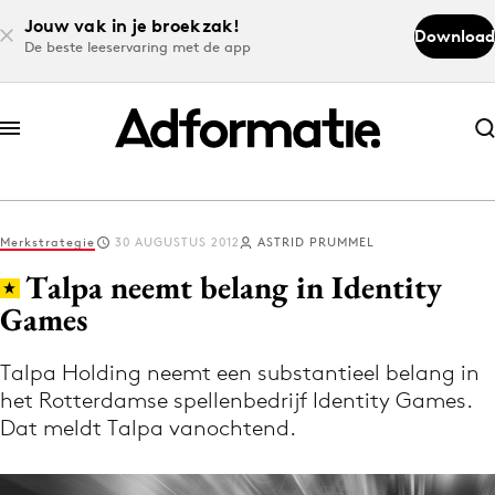
Jouw vak in je broekzak!
Download
De beste leeservaring met de app
Abonneer nu
Abonneer nu
Merkstrategie
30 AUGUSTUS 2012
ASTRID PRUMMEL
Log in
Talpa neemt belang in Identity
Games
Download de app
Volg het laatste nieuws via de Adformatie
Talpa Holding neemt een substantieel belang in
het Rotterdamse spellenbedrijf Identity Games.
Nieuws app
Dat meldt Talpa vanochtend.