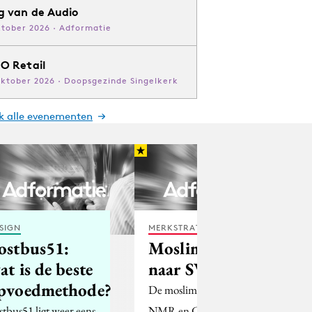
g van de Audio
ktober 2026 · Adformatie
O Retail
oktober 2026 · Doopsgezinde Singelkerk
jk alle evenementen
SIGN
MERKSTRATEGIE
ostbus51:
Moslimzendtijd
at is de beste
naar SVIZ
pvoedmethode?
De moslimorganisaties
stbus51 ligt weer eens
NMR en CMO zijn tot