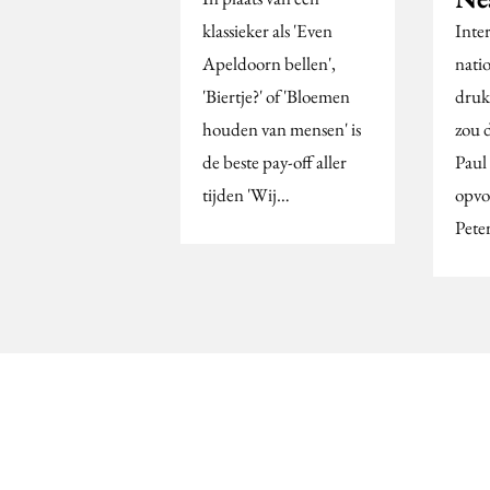
klassieker als 'Even
Inte
Apeldoorn bellen',
natio
'Biertje?' of 'Bloemen
druk
houden van mensen' is
zou 
de beste pay-off aller
Paul
tijden 'Wij…
opvo
Pete