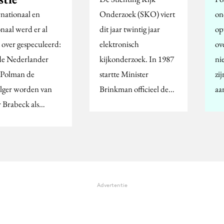
rnationaal en
Onderzoek (SKO) viert
on
naal werd er al
dit jaar twintig jaar
op
 over gespeculeerd:
elektronisch
ov
de Nederlander
kijkonderzoek. In 1987
ni
 Polman de
startte Minister
zi
lger worden van
Brinkman officieel de…
aa
r Brabeck als…
Advertentie