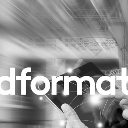
Programmatic
ering
Purpose Marketing
keting
Reputatie & crisis
nicatie