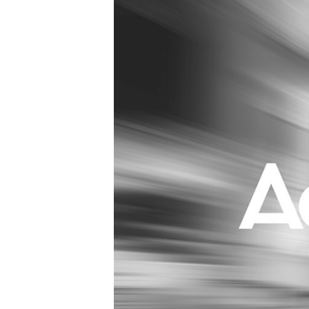
Carriere
Effectiviteit
Contentmarketing
Gedragsverand
Craft
Influencer mar
Customer Experience
Interne commu
Data & Insights
Martech