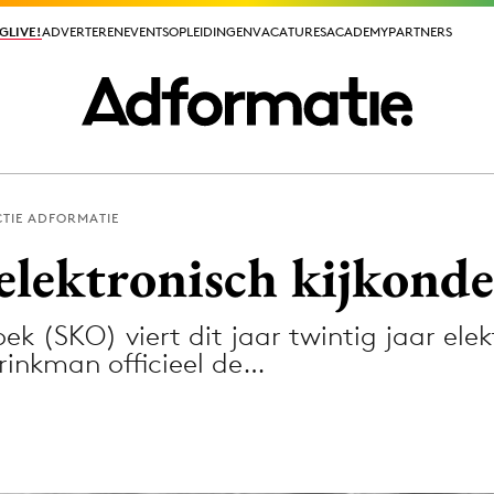
GLIVE!
GLIVE!
ADVERTEREN
ADVERTEREN
EVENTS
EVENTS
OPLEIDINGEN
OPLEIDINGEN
VACATURES
VACATURES
ACADEMY
ACADEMY
PARTNERS
PARTNERS
TIE ADFORMATIE
ieuws app
elektronisch kijkond
ek (SKO) viert dit jaar twintig jaar ele
Brinkman officieel de…
Media
ormation
Merkstrategie
PR