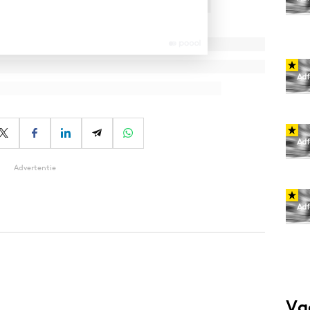
Advertentie
Va