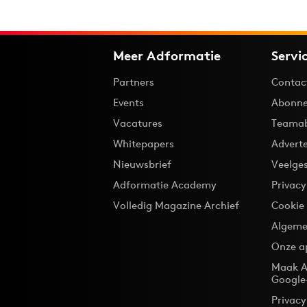
Meer Adformatie
Servi
Partners
Contac
Events
Abonne
Vacatures
Teama
Whitepapers
Advert
Nieuwsbrief
Veelge
Adformatie Academy
Privac
Volledig Magazine Archief
Cookie
Algeme
Onze a
Maak A
Google
Privacy