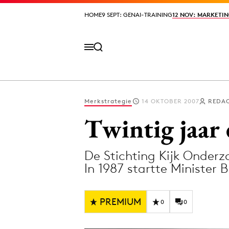
HOME
HOME
9 SEPT: GENAI-TRAINING
9 SEPT: GENAI-TRAINING
12 NOV: MARKETIN
12 NOV: MARKETIN
Merkstrategie
14 OKTOBER 2007
REDAC
Volg het laatste nieuws via de Adformatie N
Twintig jaar 
De Stichting Kijk Onderzo
Topics
In 1987 startte Minister 
Artificial Intelligence
Design
Bureaus
Digital transf
PREMIUM
0
0
Campagnes
Diversiteit