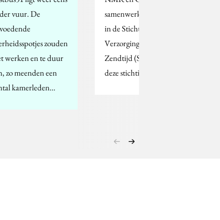
der vuur. De
samenwerking gekomen
voedende
in de Stichting
erheidsspotjes zouden
Verzorging Islamitische
et werken en te duur
Zendtijd (SVIZ). Aan
jn, zo meenden een
deze stichting…
ntal kamerleden…