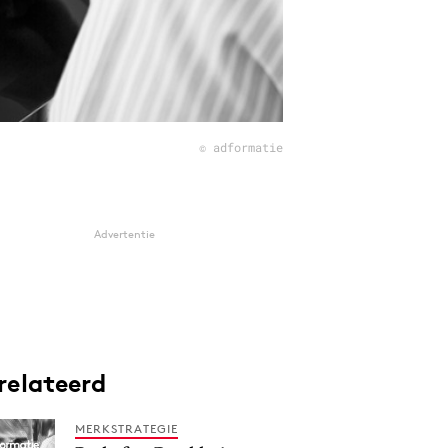
© adformatie
Advertentie
relateerd
MERKSTRATEGIE