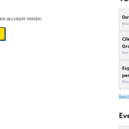
een account vereist.
Da
Sti
Cli
Gr
Vor
Ex
pe
Sti
Bekij
Ev