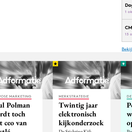
Da
1 o
CM
13 
Beki
POSE MARKETING
MERKSTRATEGIE
DE
ul Polman
Twintig jaar
P
rdt toch
elektronisch
w
t ceo van
kijkonderzoek
o
stlé
De Stichting Kijk
Po