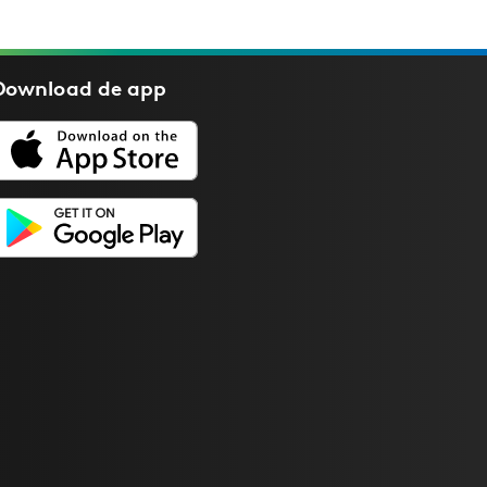
Download de
app