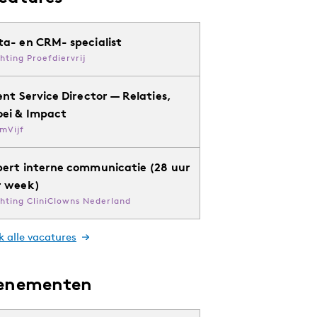
ta- en CRM- specialist
chting Proefdiervrij
ent Service Director — Relaties,
oei & Impact
mVijf
pert interne communicatie (28 uur
r week)
chting CliniClowns Nederland
k alle vacatures
enementen