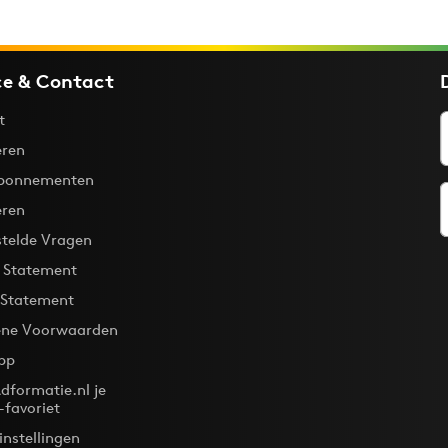
ce & Contact
t
ren
bonnementen
eren
stelde Vragen
y Statement
 Statement
ne Voorwaarden
pp
dformatie.nl je
-favoriet
instellingen