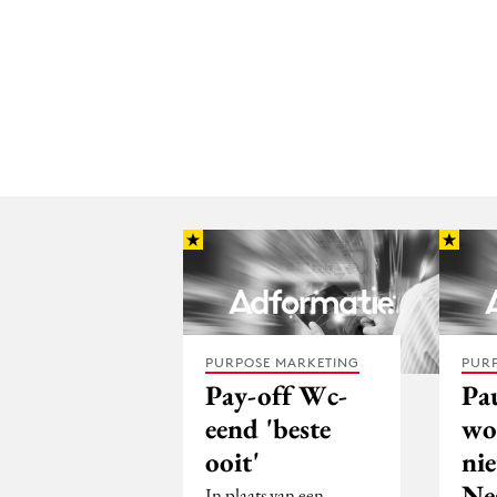
PURPOSE MARKETING
PUR
Pay-off Wc-
Pa
eend 'beste
wo
ooit'
nie
Ne
In plaats van een