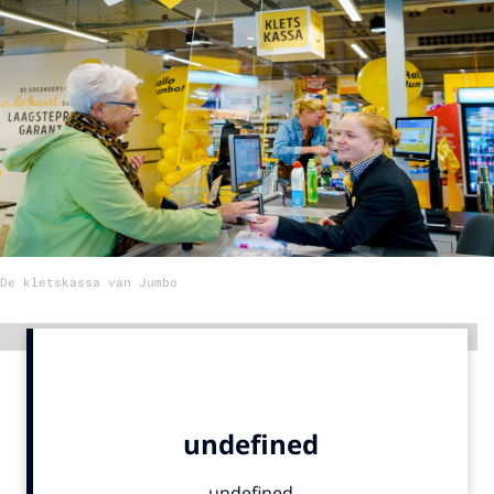
Menu
Home
9 sept: GenAI-training
12 nov: MarketingLive!
Adverteren
Events
De kletskassa van Jumbo
Opleidingen
Vacatures
Advertentie
Academy
Partners
Topics
Artificial Intelligence