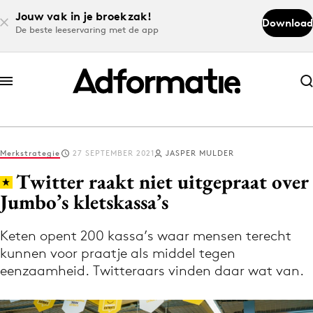
Jouw vak in je broekzak!
Download
De beste leeservaring met de app
Abonneer nu
Abonneer nu
Merkstrategie
27 SEPTEMBER 2021
JASPER MULDER
Log in
Twitter raakt niet uitgepraat over
Jumbo’s kletskassa’s
Download de app
Volg het laatste nieuws via de Adformatie
Keten opent 200 kassa’s waar mensen terecht
kunnen voor praatje als middel tegen
Nieuws app
eenzaamheid. Twitteraars vinden daar wat van.