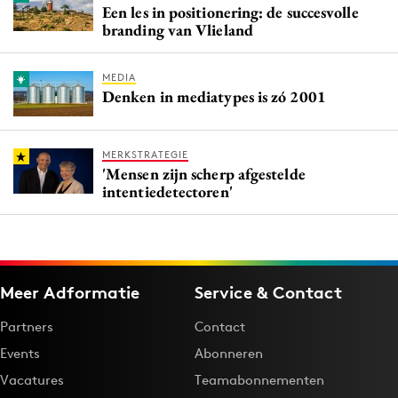
Een les in positionering: de succesvolle
branding van Vlieland
MEDIA
Denken in mediatypes is zó 2001
MERKSTRATEGIE
'Mensen zijn scherp afgestelde
intentiedetectoren'
Meer Adformatie
Service & Contact
Partners
Contact
Events
Abonneren
Vacatures
Teamabonnementen