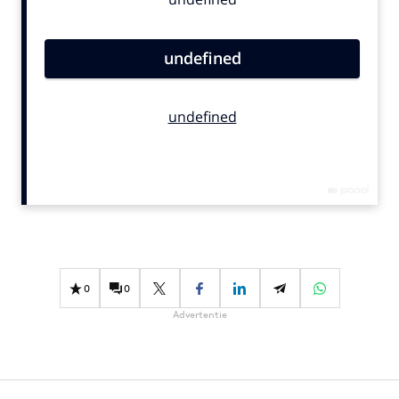
Bureaus
Campagnes
Carriere
Contentmarketing
Craft
Customer Experience
Data & Insights
Design
Digital transformation
Diversiteit
Effectiviteit
0
0
Gedragsverandering
Advertentie
Influencer marketing
Interne communicatie
Martech