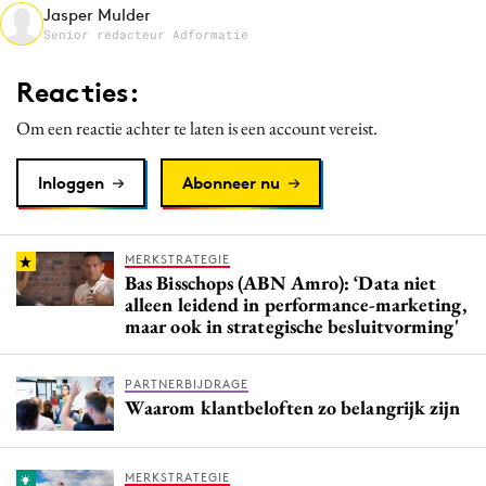
Jasper Mulder
Media
Senior redacteur Adformatie
Merkstrategie
Reacties:
PR
Programmatic
Om een reactie achter te laten is een account vereist.
Purpose Marketing
Inloggen
Abonneer nu
Reputatie & crisis
MERKSTRATEGIE
Bas Bisschops (ABN Amro): ‘Data niet
alleen leidend in performance-marketing,
maar ook in strategische besluitvorming'
PARTNERBIJDRAGE
Waarom klantbeloften zo belangrijk zijn
MERKSTRATEGIE