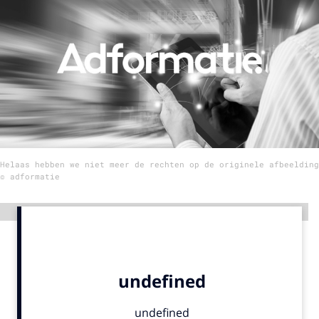
Menu
Home
9 sept: GenAI-training
12 nov: MarketingLive!
Adverteren
Helaas hebben we niet meer de rechten op de originele afbeelding
Events
© adformatie
Opleidingen
Vacatures
Advertentie
Academy
Partners
Topics
Artificial Intelligence