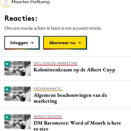
Maarten Hafkamp
Media
Merkstrategie
Reacties:
PR
Om een reactie achter te laten is een account vereist.
Programmatic
Purpose Marketing
Inloggen
Abonneer nu
Reputatie & crisis
INFLUENCER MARKETING
Kolonistenkraam op de Albert Cuyp
PROGRAMMATIC
Algemene beschouwingen van de
marketing
MERKSTRATEGIE
DM Barometer: Word of Mouth is here
to stay