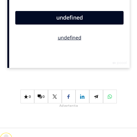
Bureaus
Campagnes
Carriere
Contentmarketing
Craft
Customer Experience
Data & Insights
Design
Digital transformation
Diversiteit
0
0
Effectiviteit
Advertentie
Gedragsverandering
Influencer marketing
Interne communicatie
Martech