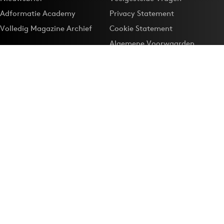
Adformatie Academy
Privacy Statement
Volledig Magazine Archief
Cookie Statement
Algemene Voorwaarden
Onze app
Maak Adformatie.nl je
Google-favoriet
Privacyinstellingen
Download de
Adformatie Nieuws App