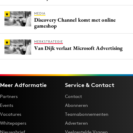
MEDIA
Discovery Channel komt met online
gameshop
MERKSTRATEGIE
Van Dijk verlaat Microsoft Advertising
Meer Adformatie
Service & Contact
Partners
Contact
Events
Abonneren
Vacatures
Teamabonnementen
Whitepapers
Adverteren
Nieuwsbrief
Veelgestelde Vragen