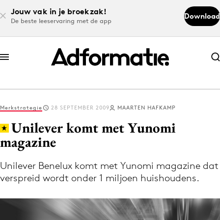
Jouw vak in je broekzak!
Download
De beste leeservaring met de app
Abonneer nu
Abonneer nu
Merkstrategie
28 SEPTEMBER 2009
MAARTEN HAFKAMP
Log in
Unilever komt met Yunomi
magazine
Download de app
Volg het laatste nieuws via de Adformatie
Unilever Benelux komt met Yunomi magazine dat
verspreid wordt onder 1 miljoen huishoudens.
Nieuws app