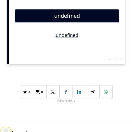
Bureaus
Campagnes
Carriere
Contentmarketing
Craft
Customer Experience
Data & Insights
Design
Digital transformation
Diversiteit
0
0
Effectiviteit
Advertentie
Gedragsverandering
Influencer marketing
Interne communicatie
Martech