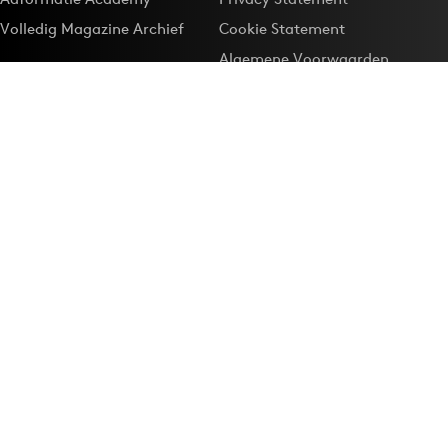
Volledig Magazine Archief
Cookie Statement
Algemene Voorwaarden
Onze app
Maak Adformatie.nl je
Google-favoriet
Privacyinstellingen
Download de
Adformatie Nieuws App