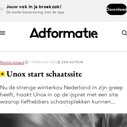
Jouw vak in je broekzak!
Download
De beste leeservaring met de app
Abonneer nu
Abonneer nu
Merkstrategie
1 FEBRUARI 2012
EEN AUTEUR
Log in
Unox start schaatssite
Nu de strenge winterkou Nederland in zijn greep
Download de app
heeft, haakt Unox in op de ijspret met een site
Volg het laatste nieuws via de Adformatie
waarop liefhebbers schaatsplekken kunnen…
Nieuws app