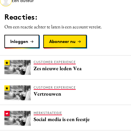
Een auteur
Media
Merkstrategie
Reacties:
PR
Om een reactie achter te laten is een account vereist.
Programmatic
Purpose Marketing
Inloggen
Abonneer nu
Reputatie & crisis
CUSTOMER EXPERIENCE
Zes nieuwe leden Vea
CUSTOMER EXPERIENCE
Vertrouwen
MERKSTRATEGIE
Social media is een feestje