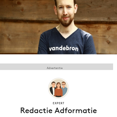
Menu
Home
9 sept: GenAI-training
12 nov: MarketingLive!
Adverteren
Events
Advertentie
Opleidingen
Vacatures
Academy
Partners
Topics
EXPERT
Redactie Adformatie
Artificial Intelligence