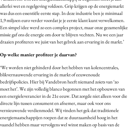
allerlei wet en regelgeving voldoen. Grip krijgen op de energiemarkt
Media
was dus een essentiële eerste stap. In deze industrie ben je minimaal
Merkstrategie
1,9 miljoen euro verder voordat je je eerste klant kunt verwelkomen.
PR
Een simpel idee werd zo een complex project, maar onze gezamenlijke
Programmatic
missie gaf ons de energie om door te blijven vechten. Nu we een jaar
Purpose Marketing
draaien profiteren we juist van het gebrek aan ervaring in de markt.’
Reputatie & crisis
Op welke manier profiteer je daarvan?
‘We worden niet gehinderd door het hebben van kolencentrales,
blikvernauwende ervaring in de markt of eeuwenoude
bedrijfspolicies. Hier bij Vandebron heeft niemand zoiets van ‘zo
moet het’. We zijn volledig blanco begonnen met het opbouwen van
een energieleverancier in de 21e eeuw. Dat zorgde niet alleen voor die
directe lijn tussen consument en afnemer, maar ook voor ons
vernieuwende verdienmodel. Wij vinden het gek dat traditionele
energiemaatschappijen roepen dat ze duurzaamheid hoog in het
vaandel hebben maar vervolgens wel winst maken op basis van de