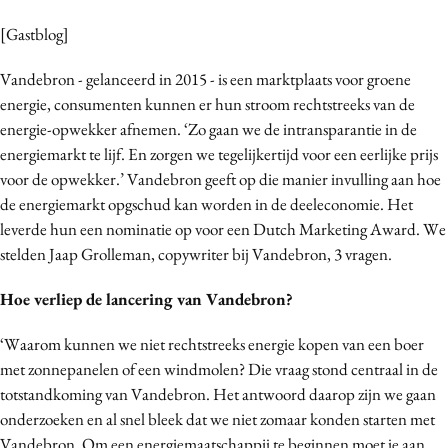
Bureaus
[Gastblog]
Campagnes
Vandebron - gelanceerd in 2015 - is een marktplaats voor groene
Carriere
energie, consumenten kunnen er hun stroom rechtstreeks van de
Contentmarketing
energie-opwekker afnemen. ‘Zo gaan we de intransparantie in de
Craft
energiemarkt te lijf. En zorgen we tegelijkertijd voor een eerlijke prijs
Customer Experience
voor de opwekker.’ Vandebron geeft op die manier invulling aan hoe
Data & Insights
de energiemarkt opgschud kan worden in de deeleconomie. Het
leverde hun een nominatie op voor een Dutch Marketing Award. We
Design
stelden Jaap Grolleman, copywriter bij Vandebron, 3 vragen.
Digital transformation
Diversiteit
Hoe verliep de lancering van Vandebron?
Effectiviteit
‘Waarom kunnen we niet rechtstreeks energie kopen van een boer
Gedragsverandering
met zonnepanelen of een windmolen? Die vraag stond centraal in de
Influencer marketing
totstandkoming van Vandebron. Het antwoord daarop zijn we gaan
Interne communicatie
onderzoeken en al snel bleek dat we niet zomaar konden starten met
Martech
Vandebron. Om een energiemaatschappij te beginnen moet je aan