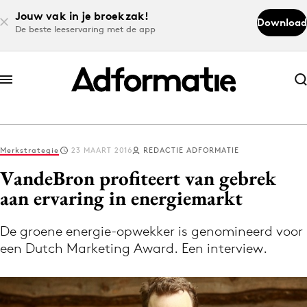
Jouw vak in je broekzak!
Download
De beste leeservaring met de app
Abonneer nu
Abonneer nu
Merkstrategie
23 MAART 2016
REDACTIE ADFORMATIE
Log in
VandeBron profiteert van gebrek
aan ervaring in energiemarkt
Download de app
Volg het laatste nieuws via de Adformatie
De groene energie-opwekker is genomineerd voor
een Dutch Marketing Award. Een interview.
Nieuws app