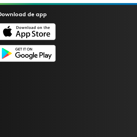
Download de
app