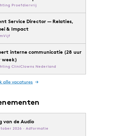
chting Proefdiervrij
ent Service Director — Relaties,
oei & Impact
mVijf
pert interne communicatie (28 uur
r week)
chting CliniClowns Nederland
k alle vacatures
enementen
g van de Audio
ktober 2026 · Adformatie