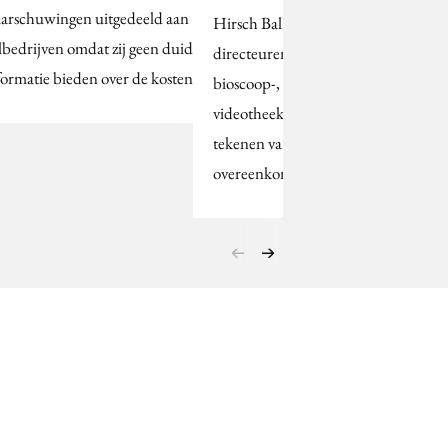
arschuwingen uitgedeeld aan
Hirsch Ballin en
lbedrijven omdat zij geen duidelijke
directeuren van
formatie bieden over de kosten van…
bioscoop-, winkel- en
videotheekketens
tekenen vanmiddag een
overeenkomst voor…