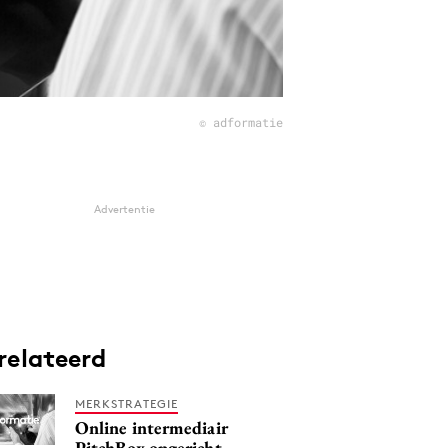
© adformatie
Advertentie
relateerd
MERKSTRATEGIE
Online intermediair
PitchBox opgericht