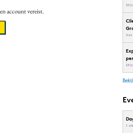
Sti
een account vereist.
Cli
Gr
Vor
Ex
pe
Sti
Bekij
Ev
Da
1 o