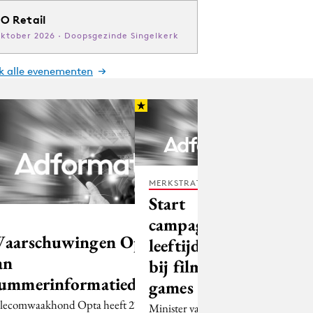
O Retail
oktober 2026 · Doopsgezinde Singelkerk
jk alle evenementen
MERKSTRATEGIE
Start
campagne
aarschuwingen Opta
leeftijdsgrenzen
an
bij films en
ummerinformatiediensten
games
lecomwaakhond Opta heeft 27
Minister van Justitie