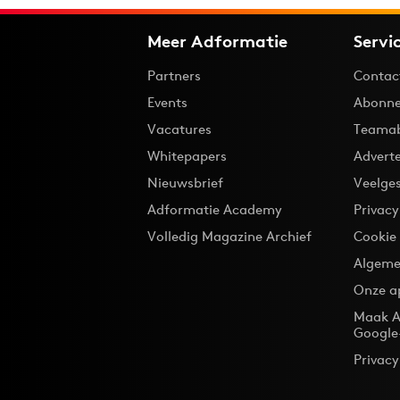
Meer Adformatie
Servi
Partners
Contac
Events
Abonne
Vacatures
Teama
Whitepapers
Advert
Nieuwsbrief
Veelge
Adformatie Academy
Privac
Volledig Magazine Archief
Cookie
Algeme
Onze a
Maak A
Google
Privacy