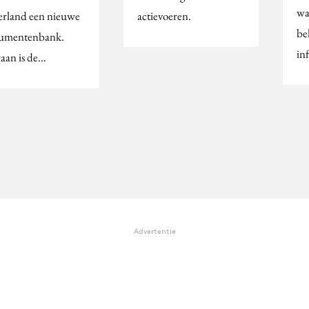
wa
rland een nieuwe
actievoeren.
be
umentenbank.
in
aan is de…
Advertentie