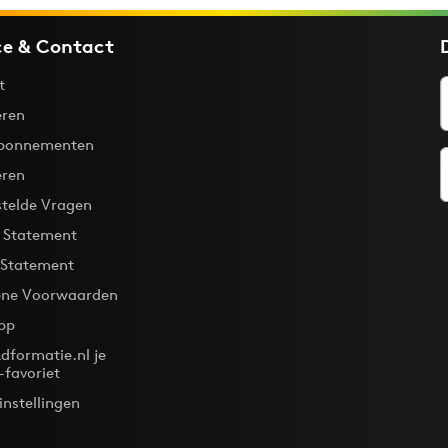
ce & Contact
t
ren
bonnementen
eren
stelde Vragen
y Statement
 Statement
ne Voorwaarden
pp
dformatie.nl je
-favoriet
instellingen