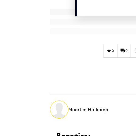
0
0
Maarten Hafkamp
Reacties: