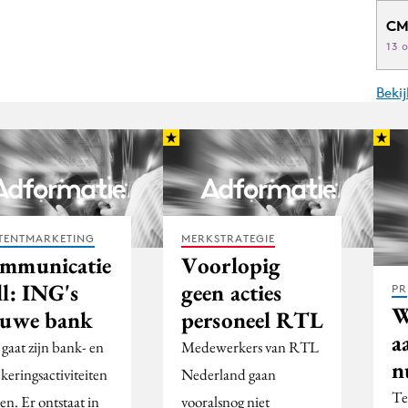
CM
13 
Beki
TENTMARKETING
MERKSTRATEGIE
mmunicatie
Voorlopig
ll: ING's
geen acties
PR
W
euwe bank
personeel RTL
a
gaat zijn bank- en
Medewerkers van RTL
n
keringsactiviteiten
Nederland gaan
Te
sen. Er ontstaat in
vooralsnog niet