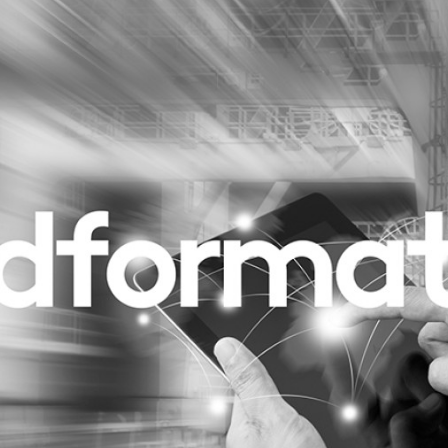
Programmatic
ering
Purpose Marketing
keting
Reputatie & crisis
nicatie