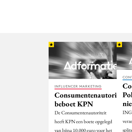
CON
Co
INFLUENCER MARKETING
Po
Consumentenautoriteit
ni
beboet KPN
ING 
De Consumentenautoriteit
verze
heeft KPN een boete opgelegd
split
van bijna 10.000 euro voor het