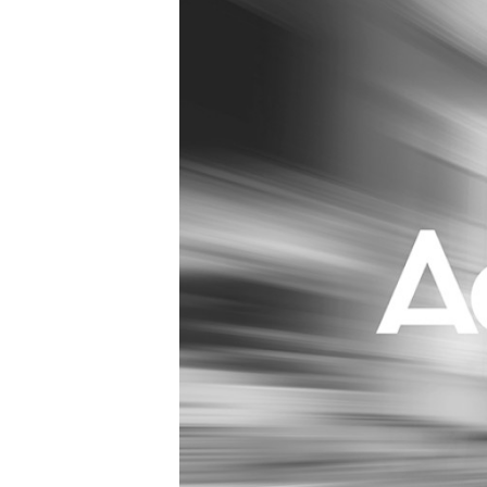
Carriere
Effectiviteit
Contentmarketing
Gedragsverand
Craft
Influencer mar
Customer Experience
Interne commu
Data & Insights
Martech