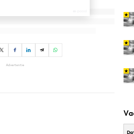
Advertentie
Va
Da