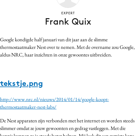
Bureaus
EXPERT
Campagnes
Frank Quix
Carriere
Contentmarketing
Google kondigde half januari van dit jaar aan de slimme
Craft
thermostaatmaker Nest over te nemen. Met de overname zou Google,
Customer Experience
aldus NRC, haar inzichten in onze gewoontes uitbreiden.
Data & Insights
Design
Digital transformation
tekstje.png
Diversiteit
Effectiviteit
http://www.nrc.nl/nieuws/2014/01/14/google-koopt-
Gedragsverandering
thermostaatmaker-nest-labs/
Influencer marketing
De Nest apparaten zijn verbonden met het internet en worden steeds
Interne communicatie
slimmer omdat ze jouw gewoonten en gedrag vastleggen. Met die
Martech
kennis kunnen ze je steeds beter helpen. Mij leek dit een gemiste kans