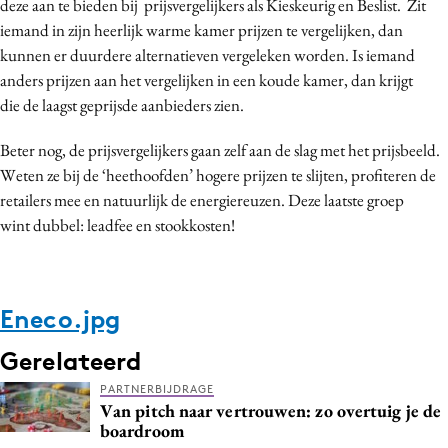
deze aan te bieden
bij prijsvergelijkers als Kieskeurig en Beslist.
Zit
iemand in
zijn heerlijk warme kamer prijzen te vergelijken, dan
kunnen er duurdere alternatieven
vergeleken worden. Is iemand
anders
prijzen aan het vergelijken in een
koude kamer, dan krijgt
die
de laagst geprijsde aanbieders zien.
Beter nog
, de prijsvergelijkers gaan zelf aan de slag met het prijsbeeld.
Weten ze bij de ‘heethoofden’ hogere prijzen te slijten, profiteren de
retailers mee en natuurlijk de energiereuzen. Deze laatste groep
wint
dubbel:
leadfee en stookkosten!
Eneco.jpg
Gerelateerd
PARTNERBIJDRAGE
Van pitch naar vertrouwen: zo overtuig je de
boardroom