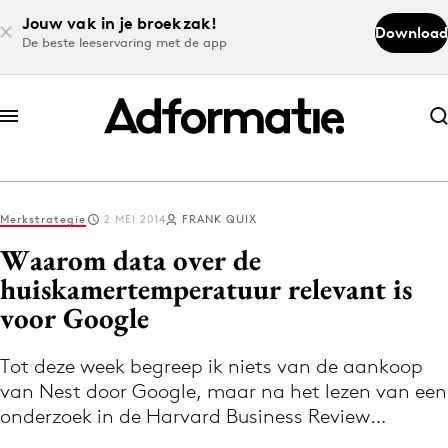
Jouw vak in je broekzak!
Download
De beste leeservaring met de app
Abonneer nu
Abonneer nu
Merkstrategie
2 MEI 2014
FRANK QUIX
Log in
Waarom data over de
huiskamertemperatuur relevant is
voor Google
Download de app
Volg het laatste nieuws via de Adformatie
Tot deze week begreep ik niets van de aankoop
Nieuws app
van Nest door Google, maar na het lezen van een
onderzoek in de Harvard Business Review…