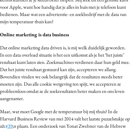
Media
voor Apple, want hoe handig dat je alles in huis met je telefoon kunt
bedienen. Maar wat een advertentie- en zoekbedrijf met de data van
Merkstrategie
mijn temperatuur thuis kan?
PR
Programmatic
Online marketing is data business
Purpose Marketing
Dat online marketing data driven is, is mij welk duidelijk geworden.
Reputatie & crisis
In een data overload situatie is het een uitkomst als je het ‘het juiste’
resultaat kunt laten zien. Zoekmachines verdienen daar hun geld mee.
Dat het juiste resultaat gestuurd kan zijn, accepteren we allang.
Bovendien vinden we ook belangrijk dat de resultaten steeds beter
moeten zijn. Dus alle cookie wetgeving ten spijt, we accepteren ze
probleemloos omdat ze de zoekresultaten beter maken en ons leven
aangenamer.
Maar, wat moet Google met de temperatuur bij mij thuis?
In de
Harvard Business Review van mei 2014 valt het laatste puzzelstukje op
z&
#39
;n plaats. Een onderzoek van Yonat Zwebner van de Hebrew