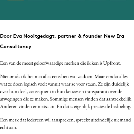
Bureaus
Campagnes
Carriere
Contentmarketing
Door Eva Nooitgedagt, partner & founder New Era
Craft
Consultancy
Customer Experience
Data & Insights
Een van de meest geloofwaardige merken die ik ken is Upfront.
Design
Niet omdat ik het met alles eens ben wat ze doen. Maar omdat alles
Digital transformation
wat ze doen logisch voelt vanuit waar ze voor staan. Ze zijn duidelijk
Diversiteit
over hun doel, consequent in hun keuzes en transparant over de
Effectiviteit
afwegingen die ze maken. Sommige mensen vinden dat aantrekkelijk.
Gedragsverandering
Anderen vinden er niets aan. En dat is eigenlijk precies de bedoeling.
Influencer marketing
Een merk dat iedereen wil aanspreken, spreekt uiteindelijk niemand
Interne communicatie
echt aan.
Martech