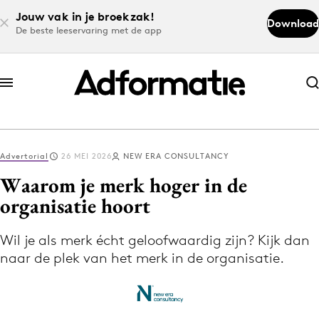
Jouw vak in je broekzak!
Download
De beste leeservaring met de app
Abonneer nu
Abonneer nu
Advertorial
26 MEI 2026
NEW ERA CONSULTANCY
Log in
Waarom je merk hoger in de
organisatie hoort
Download de app
Volg het laatste nieuws via de Adformatie
Wil je als merk écht geloofwaardig zijn? Kijk dan
naar de plek van het merk in de organisatie.
Nieuws app