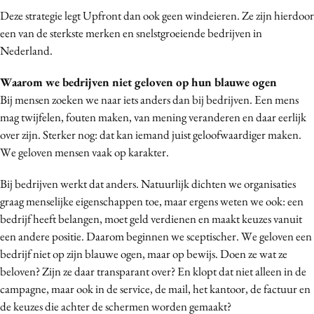
Deze strategie legt Upfront dan ook geen windeieren. Ze zijn hierdoor
Media
een van de sterkste merken en snelstgroeiende bedrijven in
Merkstrategie
Nederland.
PR
Programmatic
Waarom we bedrijven niet geloven op hun blauwe ogen
Bij mensen zoeken we naar iets anders dan bij bedrijven. Een mens
Purpose Marketing
mag twijfelen, fouten maken, van mening veranderen en daar eerlijk
Reputatie & crisis
over zijn. Sterker nog: dat kan iemand juist geloofwaardiger maken.
We geloven mensen vaak op karakter.
Bij bedrijven werkt dat anders. Natuurlijk dichten we organisaties
graag menselijke eigenschappen toe, maar ergens weten we ook: een
bedrijf heeft belangen, moet geld verdienen en maakt keuzes vanuit
een andere positie. Daarom beginnen we sceptischer. We geloven een
bedrijf niet op zijn blauwe ogen, maar op bewijs. Doen ze wat ze
beloven? Zijn ze daar transparant over? En klopt dat niet alleen in de
campagne, maar ook in de service, de mail, het kantoor, de factuur en
de keuzes die achter de schermen worden gemaakt?