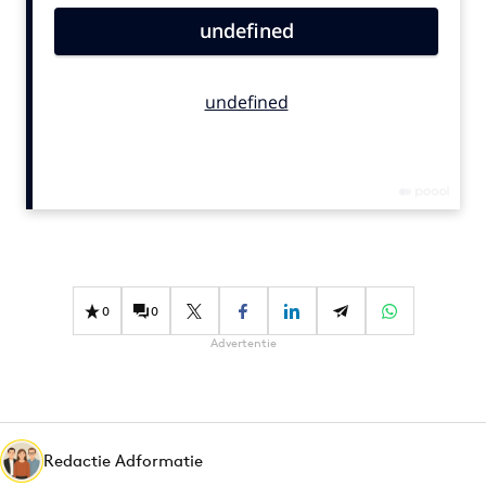
Bureaus
Campagnes
Carriere
Contentmarketing
Craft
Customer Experience
Data & Insights
Design
Digital transformation
0
0
Diversiteit
Advertentie
Effectiviteit
Gedragsverandering
Influencer marketing
Interne communicatie
Redactie Adformatie
Martech