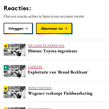
Media
Reacties:
Merkstrategie
Om een reactie achter te laten is een account vereist.
PR
Programmatic
Inloggen
Abonneer nu
Purpose Marketing
Reputatie & crisis
INFLUENCER MARKETING
Slimme Toyota-ingenieurs
CARRIERE
Exploitatie van 'Brand Beckham'
MERKSTRATEGIE
Wegener verkoopt Fieldmarketing