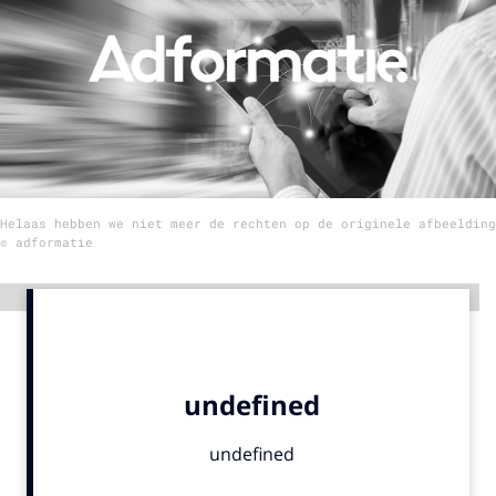
Menu
Home
9 sept: GenAI-training
12 nov: MarketingLive!
Helaas hebben we niet meer de rechten op de originele afbeelding
Adverteren
© adformatie
Events
Opleidingen
Advertentie
Vacatures
Academy
Partners
Topics
Artificial Intelligence