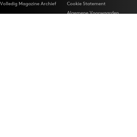
Volledig Magazine Archief
Cookie Statement
Algemene Voorwaarden
Onze app
Maak Adformatie.nl je
Google-favoriet
Privacyinstellingen
Download de
Adformatie Nieuws App