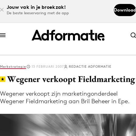
Jouw vak in je broekzak!
Download
De beste leeservaring met de app
Abonneer nu
Abonneer nu
Merkstrategie
13 FEBRUARI 2007
REDACTIE ADFORMATIE
Log in
Wegener verkoopt Fieldmarketing
Wegener verkoopt zijn marketingonderdeel
Download de app
Wegener Fieldmarketing aan Bril Beheer in Epe.
Volg het laatste nieuws via de Adformatie
Nieuws app