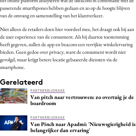
het online platform analyseren wat de iBeacons in combinatie met de
passerende smarthpones hebben gedaan en zo op de hoogte blijven
van de omvang en samenstelling van het klantverkeer.
Niet alleen de retailers doen hier voordeel mee, het draagt ook bij aan
de user experience van de consument. Als hij daartoe toestemming
heeft gegeven, zullen de app en beacons een verrijkte winkelervaring
bieden. Geen gedoe over privacy, want de consument wordt niet
gevolgd, maar krijgt betere locatie gebaseerde diensten via de
smartphone.
Gerelateerd
PARTNERBIJDRAGE
Van pitch naar vertrouwen: zo overtuig je de
boardroom
PARTNERBIJDRAGE
Van Pinch naar Apadmi: 'Nieuwsgierigheid is
belangrijker dan ervaring'