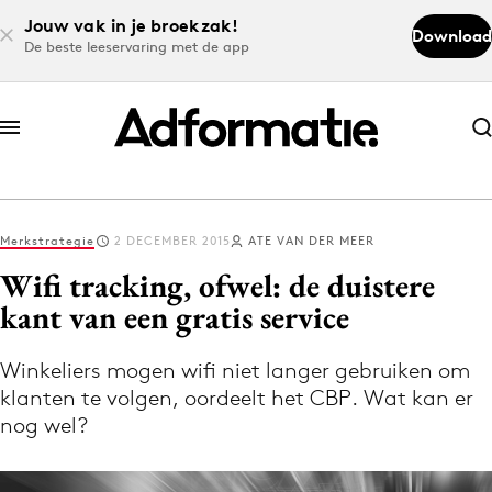
Jouw vak in je broekzak!
Download
De beste leeservaring met de app
Abonneer nu
Abonneer nu
Merkstrategie
2 DECEMBER 2015
ATE VAN DER MEER
Log in
Wifi tracking, ofwel: de duistere
kant van een gratis service
Download de app
Volg het laatste nieuws via de Adformatie
Winkeliers mogen wifi niet langer gebruiken om
klanten te volgen, oordeelt het CBP. Wat kan er
Nieuws app
nog wel?