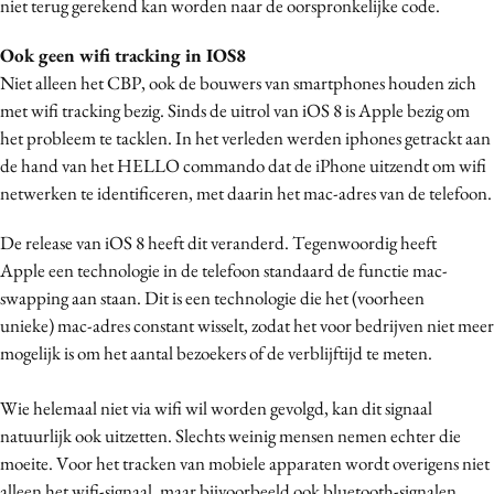
niet terug gerekend kan worden naar de oorspronkelijke code.
Ook geen wifi tracking in IOS8
Niet alleen het CBP, ook de bouwers van smartphones houden zich
met wifi tracking bezig. Sinds de uitrol van iOS 8 is Apple bezig om
het probleem te tacklen. In het verleden werden iphones getrackt aan
de hand van het HELLO commando dat de iPhone uitzendt om wifi
netwerken te identificeren, met daarin het mac-adres van de telefoon.
De release van iOS 8 heeft dit veranderd. Tegenwoordig heeft
Apple een technologie in de telefoon standaard de functie mac-
swapping aan staan. Dit is een technologie die het (voorheen
unieke) mac-adres constant wisselt, zodat het voor bedrijven niet meer
mogelijk is om het aantal bezoekers of de verblijftijd te meten.
Wie helemaal niet via wifi wil worden gevolgd, kan dit signaal
natuurlijk ook uitzetten. Slechts weinig mensen nemen echter die
moeite. Voor het tracken van mobiele apparaten wordt overigens niet
alleen het wifi-signaal, maar bijvoorbeeld ook bluetooth-signalen