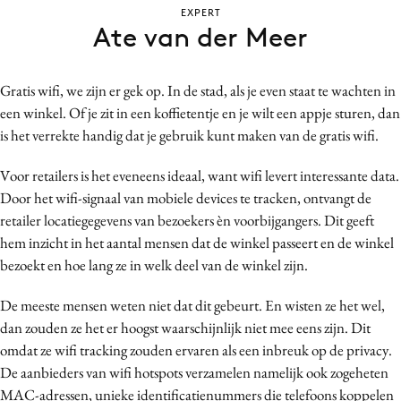
EXPERT
Bureaus
Ate van der Meer
Campagnes
Carriere
Gratis wifi, we zijn er gek op. In de stad, als je even staat te wachten in
Contentmarketing
een winkel. Of je zit in een koffietentje en je wilt een appje sturen, dan
Craft
is het verrekte handig dat je gebruik kunt maken van de gratis wifi.
Customer Experience
Voor retailers is het eveneens ideaal, want wifi levert interessante data.
Data & Insights
Door het wifi-signaal van mobiele devices te tracken, ontvangt de
Design
retailer locatiegegevens van bezoekers èn voorbijgangers. Dit geeft
Digital transformation
hem inzicht in het aantal mensen dat de winkel passeert en de winkel
Diversiteit
bezoekt en hoe lang ze in welk deel van de winkel zijn.
Effectiviteit
De meeste mensen weten niet dat dit gebeurt. En wisten ze het wel,
Gedragsverandering
dan zouden ze het er hoogst waarschijnlijk niet mee eens zijn. Dit
Influencer marketing
omdat ze wifi tracking zouden ervaren als een inbreuk op de privacy.
Interne communicatie
De aanbieders van wifi hotspots verzamelen namelijk ook zogeheten
Martech
MAC-adressen, unieke identificatienummers die telefoons koppelen