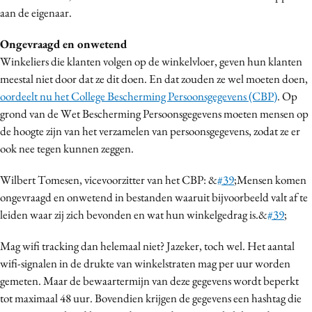
aan de eigenaar.
Media
Merkstrategie
Ongevraagd en onwetend
PR
Winkeliers die klanten volgen op de winkelvloer, geven hun klanten
Programmatic
meestal niet door dat ze dit doen. En dat zouden ze wel moeten doen,
oordeelt nu het College Bescherming Persoonsgegevens (CBP)
. Op
Purpose Marketing
grond van de Wet Bescherming Persoonsgegevens moeten mensen op
Reputatie & crisis
de hoogte zijn van het verzamelen van persoonsgegevens, zodat ze er
ook nee tegen kunnen zeggen.
Wilbert Tomesen, vicevoorzitter van het CBP: &
#39
;Mensen komen
ongevraagd en onwetend in bestanden waaruit bijvoorbeeld valt af te
leiden waar zij zich bevonden en wat hun winkelgedrag is.&
#39
;
Mag wifi tracking dan helemaal niet? Jazeker, toch wel. Het aantal
wifi-signalen in de drukte van winkelstraten mag per uur worden
gemeten. Maar de bewaartermijn van deze gegevens wordt beperkt
tot maximaal 48 uur. Bovendien krijgen de gegevens een hashtag die