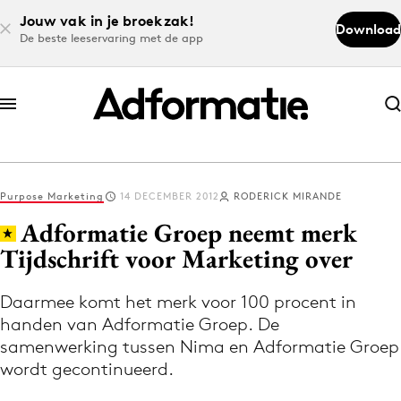
Jouw vak in je broekzak!
Download
De beste leeservaring met de app
Abonneer nu
Abonneer nu
Purpose Marketing
14 DECEMBER 2012
RODERICK MIRANDE
Log in
Adformatie Groep neemt merk
Tijdschrift voor Marketing over
Download de app
Volg het laatste nieuws via de Adformatie
Daarmee komt het merk voor 100 procent in
handen van Adformatie Groep. De
Nieuws app
samenwerking tussen Nima en Adformatie Groep
wordt gecontinueerd.