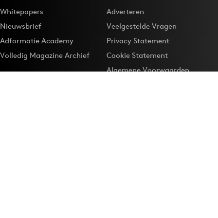
Whitepapers
Adverteren
Nieuwsbrief
Veelgestelde Vragen
Adformatie Academy
Privacy Statement
Volledig Magazine Archief
Cookie Statement
Algemene Voorwaarden
Onze app
Maak Adformatie.nl je
Google-favoriet
Privacyinstellingen
Download de
Adformatie Nieuws App