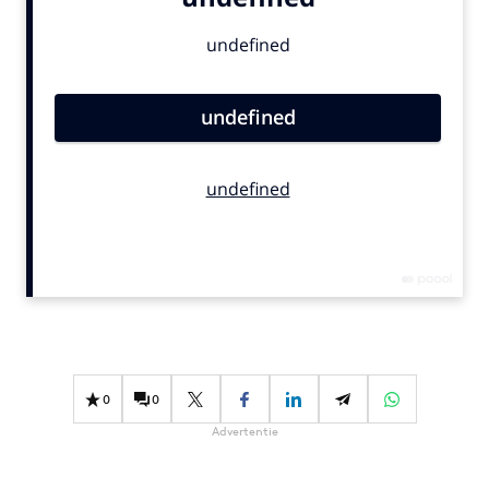
Bureaus
Campagnes
Carriere
Contentmarketing
Craft
Customer Experience
Data & Insights
Design
Digital transformation
Diversiteit
Effectiviteit
Gedragsverandering
0
0
Influencer marketing
Advertentie
Interne communicatie
Martech