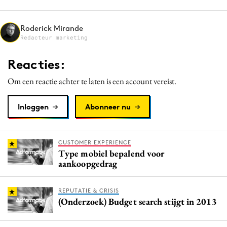
Media
Merkstrategie
Roderick Mirande
Redacteur marketing
PR
Programmatic
Reacties:
Purpose Marketing
Om een reactie achter te laten is een account vereist.
Reputatie & crisis
Inloggen
Abonneer nu
CUSTOMER EXPERIENCE
Type mobiel bepalend voor
aankoopgedrag
REPUTATIE & CRISIS
(Onderzoek) Budget search stijgt in 2013