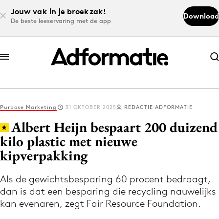
Jouw vak in je broekzak!
Download
De beste leeservaring met de app
Abonneer nu
Abonneer nu
Purpose Marketing
31 OKTOBER 2025
REDACTIE ADFORMATIE
Log in
Albert Heijn bespaart 200 duizend
kilo plastic met nieuwe
kipverpakking
Download de app
Volg het laatste nieuws via de Adformatie
Als de gewichtsbesparing 60 procent bedraagt,
Nieuws app
dan is dat een besparing die recycling nauwelijks
kan evenaren, zegt Fair Resource Foundation.