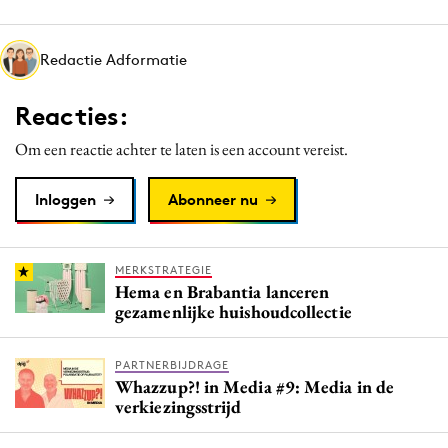
Media
Merkstrategie
Redactie Adformatie
PR
Reacties:
Programmatic
Purpose Marketing
Om een reactie achter te laten is een account vereist.
Reputatie & crisis
Inloggen
Abonneer nu
MERKSTRATEGIE
Hema en Brabantia lanceren
gezamenlijke huishoudcollectie
PARTNERBIJDRAGE
Whazzup?! in Media #9: Media in de
verkiezingsstrijd