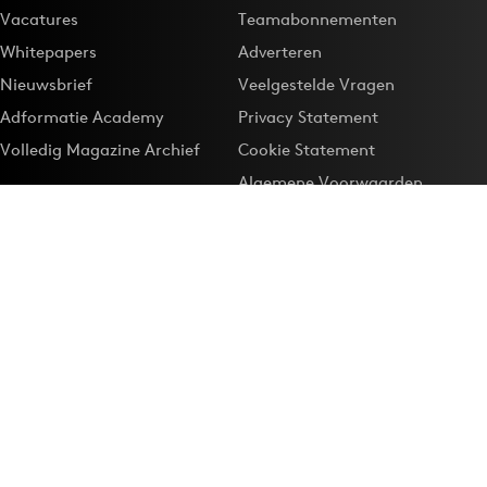
Vacatures
Teamabonnementen
Whitepapers
Adverteren
Nieuwsbrief
Veelgestelde Vragen
Adformatie Academy
Privacy Statement
Volledig Magazine Archief
Cookie Statement
Algemene Voorwaarden
Onze app
Maak Adformatie.nl je
Google-favoriet
Privacyinstellingen
Download de
Adformatie Nieuws App