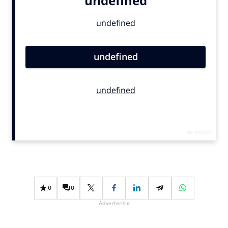
Bureaus
Campagnes
Carriere
Contentmarketing
Craft
Customer Experience
Data & Insights
Design
Digital transformation
Diversiteit
Effectiviteit
Gedragsverandering
0
0
Influencer marketing
Advertentie
Interne communicatie
Martech