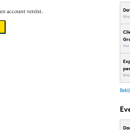
een account vereist.
Da
Sti
Cli
Gr
Vor
Ex
pe
Sti
Bekij
Ev
Da