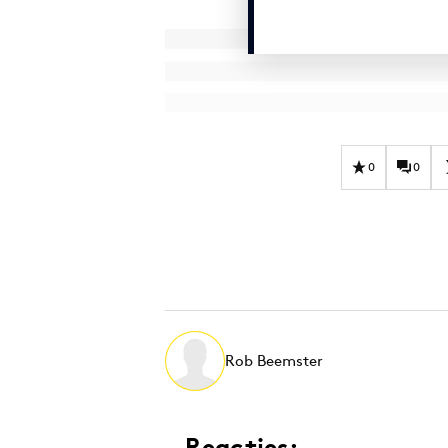
0
0
Rob Beemster
Reacties: