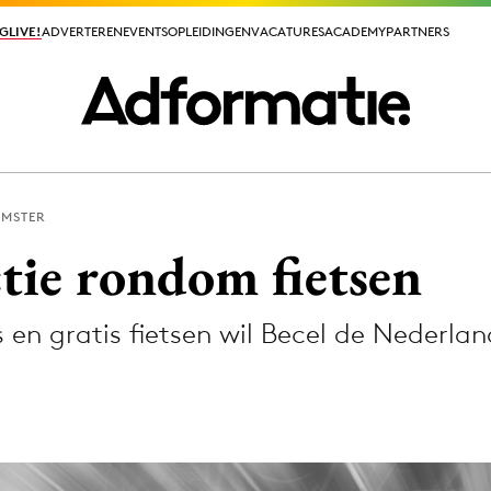
GLIVE!
GLIVE!
ADVERTEREN
ADVERTEREN
EVENTS
EVENTS
OPLEIDINGEN
OPLEIDINGEN
VACATURES
VACATURES
ACADEMY
ACADEMY
PARTNERS
PARTNERS
EMSTER
ieuws app
ctie rondom fietsen
s en gratis fietsen wil Becel de Nederlan
Media
ormation
Merkstrategie
PR