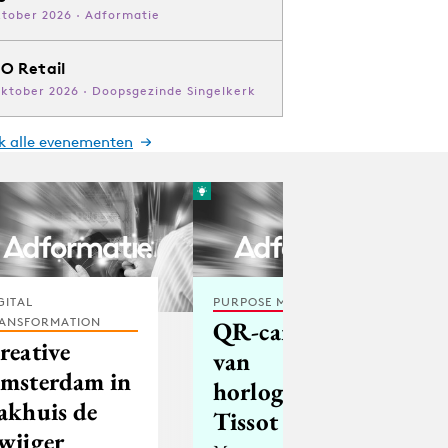
ktober 2026 · Adformatie
O Retail
oktober 2026 · Doopsgezinde Singelkerk
jk alle evenementen
GITAL
PURPOSE MARKETING
ANSFORMATION
QR-campagne
reative
van
msterdam in
horlogemerk
akhuis de
Tissot
wijger