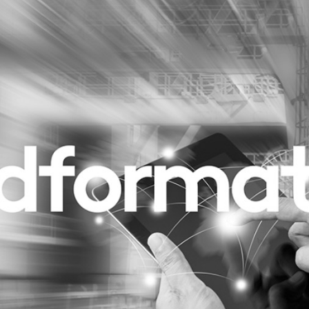
Programmatic
ering
Purpose Marketing
keting
Reputatie & crisis
nicatie