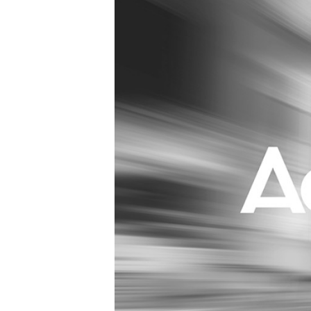
Carriere
Effectiviteit
Contentmarketing
Gedragsverand
Craft
Influencer mar
Customer Experience
Interne commu
Data & Insights
Martech