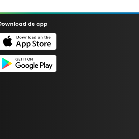
Download de
app