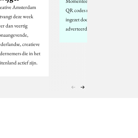
Momenteel worden
eative Amsterdam
QR codes massaal
tvangt deze week
ingezet door
er dan veertig
adverteerders.
onaangevende,
derlandse, creatieve
dernemers die in het
itenland actief zijn.