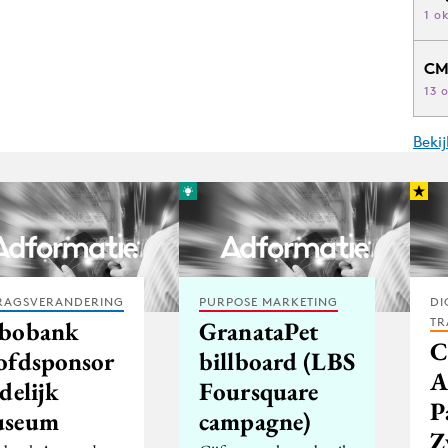
1 o
CM
13 
Beki
RAGSVERANDERING
PURPOSE MARKETING
DI
TR
bobank
GranataPet
C
ofdsponsor
billboard (LBS
A
delijk
Foursquare
P
seum
campagne)
Z