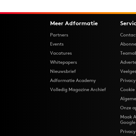
Meer Adformatie
Servi
Partners
Contac
Events
Abonne
Vacatures
Teama
Whitepapers
Advert
Nieuwsbrief
Veelge
Adformatie Academy
Privac
Volledig Magazine Archief
Cookie
Algeme
Onze a
Maak A
Google
Privacy