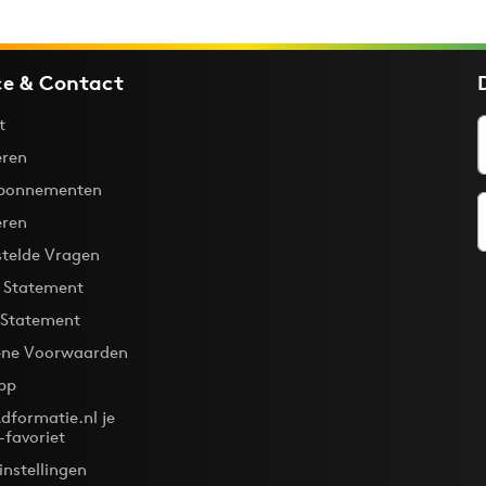
ce & Contact
t
ren
bonnementen
eren
stelde Vragen
y Statement
 Statement
ne Voorwaarden
pp
dformatie.nl je
-favoriet
instellingen