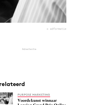
© adformatie
Advertentie
relateerd
PURPOSE MARKETING
Voordekunst winnaar
Logeion Grand Prix Online