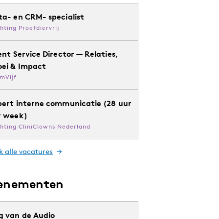
ta- en CRM- specialist
chting Proefdiervrij
ent Service Director — Relaties,
oei & Impact
mVijf
pert interne communicatie (28 uur
r week)
chting CliniClowns Nederland
k alle vacatures
enementen
g van de Audio