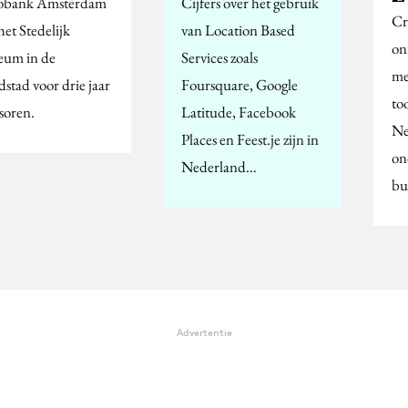
obank Amsterdam
Cijfers over het gebruik
Cr
het Stedelijk
van Location Based
on
um in de
Services zoals
me
stad voor drie jaar
Foursquare, Google
to
soren.
Latitude, Facebook
Ne
Places en Feest.je zijn in
on
Nederland…
bu
Advertentie