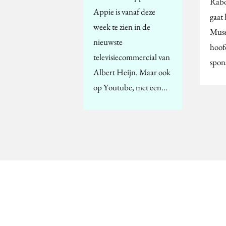
Rab
Appie is vanaf deze
gaat 
week te zien in de
Muse
nieuwste
hoofd
televisiecommercial van
spon
Albert Heijn. Maar ook
op Youtube, met een…