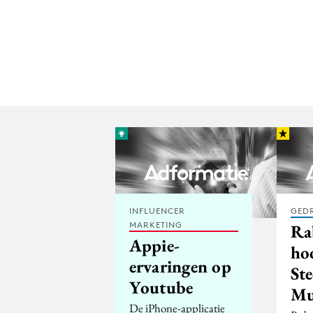
INFLUENCER
GED
MARKETING
Ra
Appie-
ho
ervaringen op
Ste
Youtube
Mu
De iPhone-applicatie