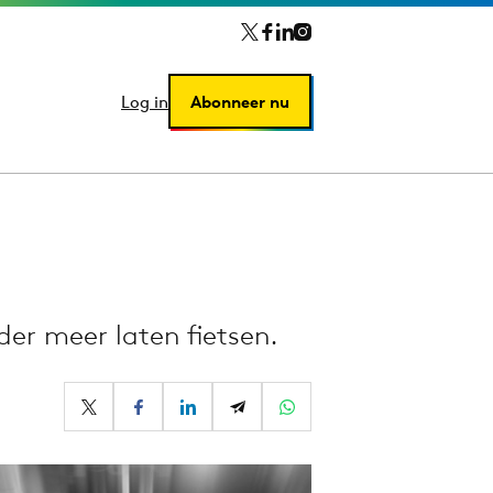
Log in
Log in
Abonneer nu
Abonneer nu
der meer laten fietsen.