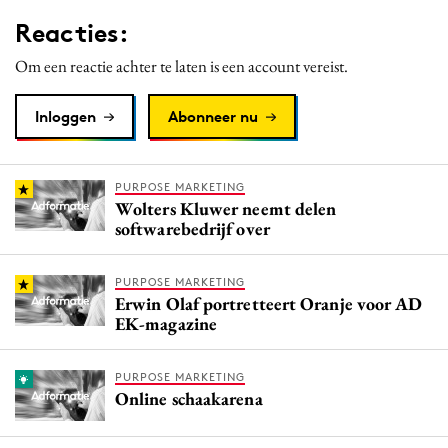
Media
Reacties:
Merkstrategie
Om een reactie achter te laten is een account vereist.
PR
Programmatic
Inloggen
Abonneer nu
Purpose Marketing
Reputatie & crisis
PURPOSE MARKETING
Wolters Kluwer neemt delen
softwarebedrijf over
PURPOSE MARKETING
Erwin Olaf portretteert Oranje voor AD
EK-magazine
PURPOSE MARKETING
Online schaakarena