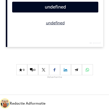
Bureaus
Campagnes
Carriere
Contentmarketing
Craft
Customer Experience
Data & Insights
Design
Digital transformation
0
0
Diversiteit
Advertentie
Effectiviteit
Gedragsverandering
Influencer marketing
Interne communicatie
Redactie Adformatie
Martech