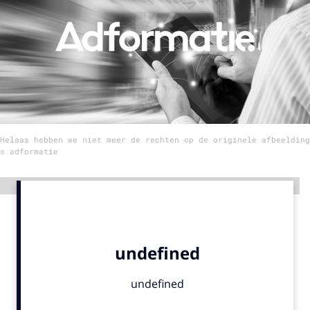
Menu
Home
9 sept: GenAI-training
12 nov: MarketingLive!
Helaas hebben we niet meer de rechten op de originele afbeelding
Adverteren
© adformatie
Events
Opleidingen
Advertentie
Vacatures
Academy
Partners
Topics
Artificial Intelligence