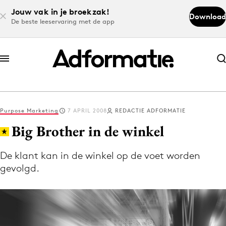
Jouw vak in je broekzak!
Download
De beste leeservaring met de app
Abonneer nu
Abonneer nu
Purpose Marketing
7 APRIL 2008
REDACTIE ADFORMATIE
Log in
Big Brother in de winkel
De klant kan in de winkel op de voet worden
Download de app
gevolgd.
Volg het laatste nieuws via de Adformatie
Nieuws app