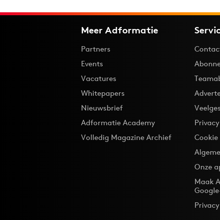
Meer Adformatie
Servi
Partners
Contac
Events
Abonne
Vacatures
Teama
Whitepapers
Advert
Nieuwsbrief
Veelge
Adformatie Academy
Privac
Volledig Magazine Archief
Cookie
Algeme
Onze a
Maak A
Google
Privacy