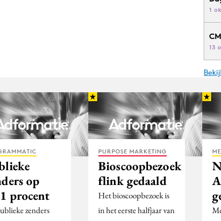
1 o
CM
13 
Beki
GRAMMATIC
PURPOSE MARKETING
ME
blieke
Bioscoopbezoek
N
nders op
flink gedaald
A
,1 procent
g
Het bioscoopbezoek is
ublieke zenders
in het eerste halfjaar van
Me