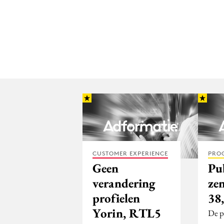
CUSTOMER EXPERIENCE
PRO
Geen
Pu
verandering
ze
profielen
38
Yorin, RTL5
De p