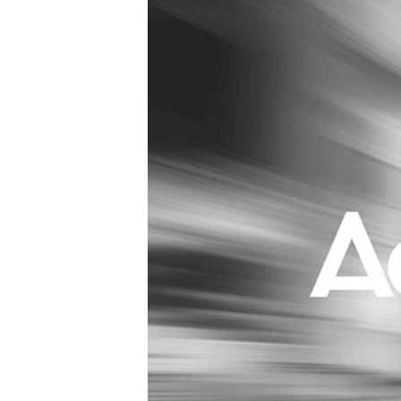
Carriere
Effectiviteit
Contentmarketing
Gedragsverand
Craft
Influencer mar
Customer Experience
Interne commu
Data & Insights
Martech