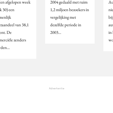
en afgelopen week
2004 gedaald met ruim
Au
k 30) een
1,2 miljoen bezoekers in
ni
menlijk
vergelijking met
bij
taandeel van 38,1
dezelfde periode in
au
ent. De
2003…
in
erciële zenders
wo
rden…
Advertentie