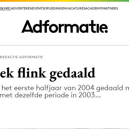
GLIVE!
GLIVE!
ADVERTEREN
ADVERTEREN
EVENTS
EVENTS
OPLEIDINGEN
OPLEIDINGEN
VACATURES
VACATURES
ACADEMY
ACADEMY
PARTNERS
PARTNERS
REDACTIE ADFORMATIE
ieuws app
ek flink gedaald
 het eerste halfjaar van 2004 gedaald m
g met dezelfde periode in 2003…
Media
ormation
Merkstrategie
PR