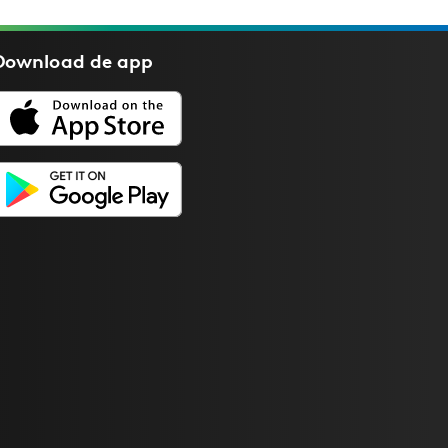
Download de
app