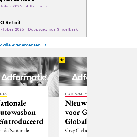
ktober 2026 · Adformatie
O Retail
oktober 2026 · Doopsgezinde Singelkerk
jk alle evenementen
DIA
PURPOSE MARKETING
ationale
Nieuwe bieder
utowasbon
voor Grey
eïntroduceerd
Global
t de Nationale
Grey Global Group zou