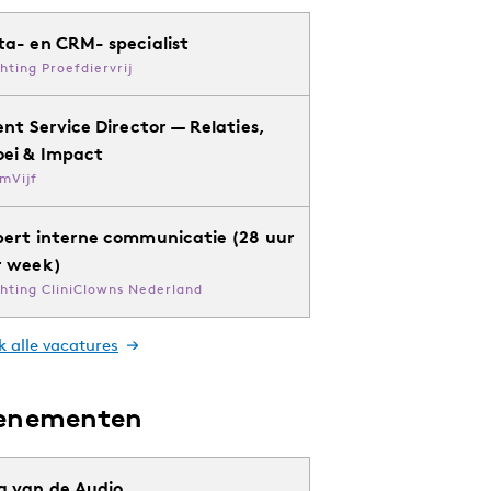
ta- en CRM- specialist
chting Proefdiervrij
ent Service Director — Relaties,
oei & Impact
mVijf
pert interne communicatie (28 uur
r week)
chting CliniClowns Nederland
k alle vacatures
enementen
g van de Audio