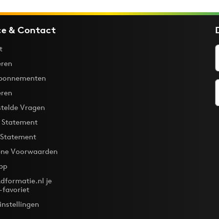
ce & Contact
t
ren
bonnementen
eren
stelde Vragen
y Statement
 Statement
ne Voorwaarden
pp
dformatie.nl je
-favoriet
instellingen