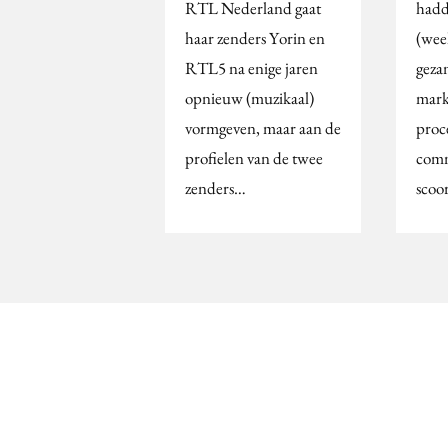
RTL Nederland gaat
hadd
haar zenders Yorin en
(wee
RTL5 na enige jaren
geza
opnieuw (muzikaal)
mark
vormgeven, maar aan de
proc
profielen van de twee
comm
zenders…
scoo