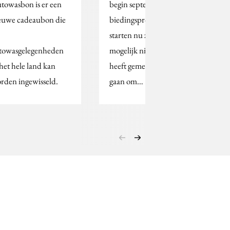
towasbon is er een
begin september het
euwe cadeaubon die
biedingsproces willen
starten nu zich een
towasgelegenheden
mogelijk nieuwe bieder
 het hele land kan
heeft gemeld. Het zou
rden ingewisseld.
gaan om…