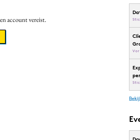
Da
een account vereist.
Sti
Cli
Gr
Vor
Ex
pe
Sti
Bekij
Ev
Da