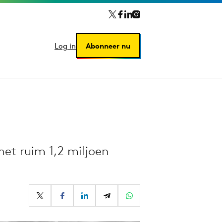
Log in
Log in
Abonneer nu
Abonneer nu
et ruim 1,2 miljoen