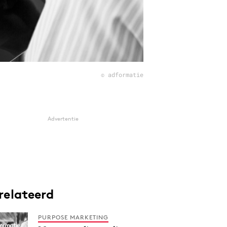
© adformatie
Advertentie
relateerd
PURPOSE MARKETING