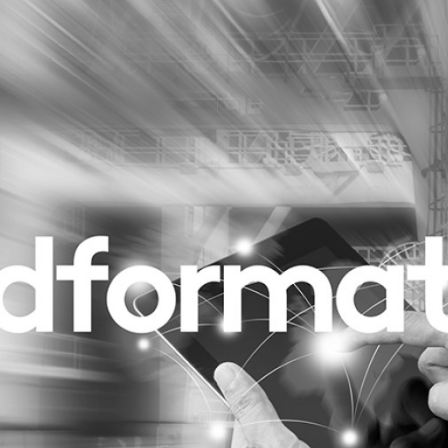
Programmatic
ering
Purpose Marketing
keting
Reputatie & crisis
nicatie