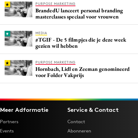
PURPOSE MARKETING
BrandedU lanceert personal branding
masterclasses speciaal voor vrouwen
MEDIA
#TGIF - De 5 filmpjes die je deze week
gezien wil hebben
PURPOSE MARKETING
Hornbach, Lidl en Zeeman genomineerd
voor Folder Vakprijs
Meer Adformatie
Service & Contact
Partners
Contact
Events
Abonneren