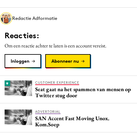
Media
Merkstrategie
Redactie Adformatie
PR
Reacties:
Programmatic
Purpose Marketing
Om een reactie achter te laten is een account vereist.
Reputatie & crisis
Inloggen
Abonneer nu
CUSTOMER EXPERIENCE
Seat gaat na het spammen van mensen op
Twitter stug door
ADVERTORIAL
SAN Accent Fast Moving Unox.
Kom.Soep