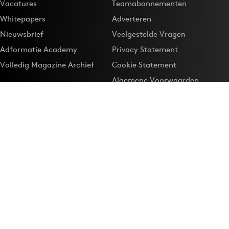
Vacatures
Teamabonnementen
Whitepapers
Adverteren
Nieuwsbrief
Veelgestelde Vragen
Adformatie Academy
Privacy Statement
Volledig Magazine Archief
Cookie Statement
Algemene Voorwaarden
Onze app
Maak Adformatie.nl je
Google-favoriet
Privacyinstellingen
Download de
Adformatie Nieuws App