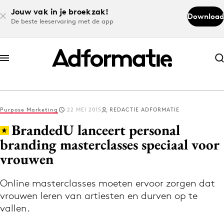
Jouw vak in je broekzak!
Download
De beste leeservaring met de app
Abonneer nu
Abonneer nu
Purpose Marketing
22 MEI 2015
REDACTIE ADFORMATIE
Log in
BrandedU lanceert personal
branding masterclasses speciaal voor
vrouwen
Download de app
Volg het laatste nieuws via de Adformatie
Online masterclasses moeten ervoor zorgen dat
Nieuws app
vrouwen leren van artiesten en durven op te
vallen.