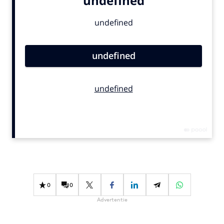
Bureaus
Campagnes
Carriere
Contentmarketing
Craft
Customer Experience
Data & Insights
Design
Digital transformation
Diversiteit
Effectiviteit
Gedragsverandering
0
0
Influencer marketing
Advertentie
Interne communicatie
Martech