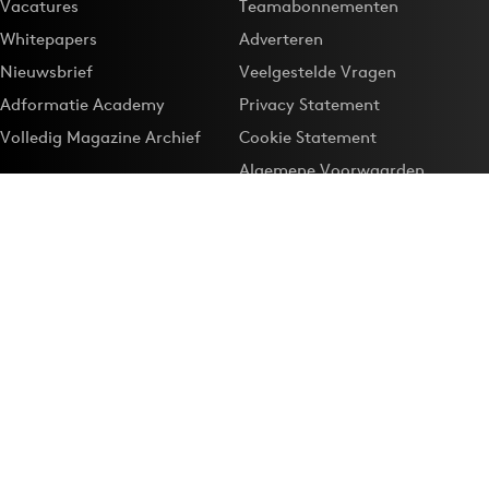
Vacatures
Teamabonnementen
Whitepapers
Adverteren
Nieuwsbrief
Veelgestelde Vragen
Adformatie Academy
Privacy Statement
Volledig Magazine Archief
Cookie Statement
Algemene Voorwaarden
Onze app
Maak Adformatie.nl je
Google-favoriet
Privacyinstellingen
Download de
Adformatie Nieuws App