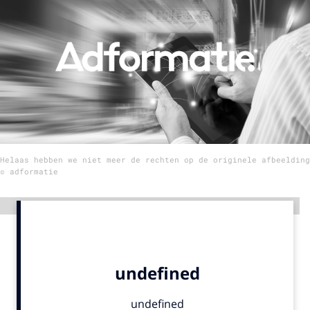
Menu
Home
9 sept: GenAI-training
12 nov: MarketingLive!
Adverteren
Helaas hebben we niet meer de rechten op de originele afbeelding
Events
© adformatie
Opleidingen
Vacatures
Advertentie
Academy
Partners
Topics
Artificial Intelligence