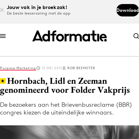
Jouw vak in je broekzak!
Download
De beste leeservaring met de app
Abonneer nu
Abonneer nu
Purpose Marketing
13 MEI 2015
ROB BEEMSTER
Log in
Hornbach, Lidl en Zeeman
genomineerd voor Folder Vakprijs
Download de app
Volg het laatste nieuws via de Adformatie
De bezoekers aan het Brievenbusreclame (BBR)
congres kiezen de uiteindelijke winnaars.
Nieuws app