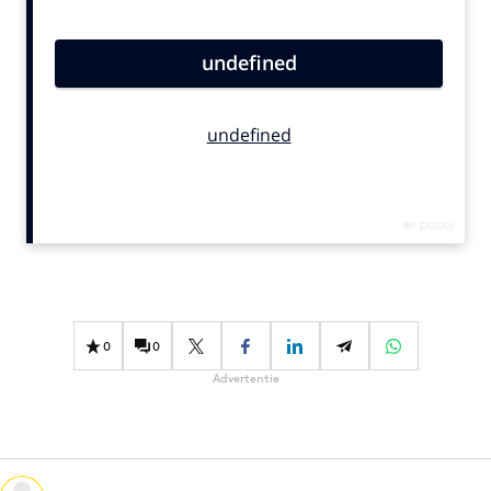
Bureaus
Campagnes
Carriere
Contentmarketing
Craft
Customer Experience
Data & Insights
Design
Digital transformation
Diversiteit
0
0
Effectiviteit
Advertentie
Gedragsverandering
Influencer marketing
Interne communicatie
Martech