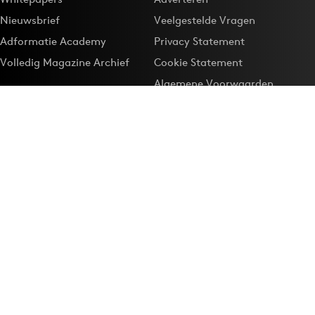
Nieuwsbrief
Veelgestelde Vragen
Adformatie Academy
Privacy Statement
Volledig Magazine Archief
Cookie Statement
Algemene Voorwaarden
Onze app
Maak Adformatie.nl je
Google-favoriet
Privacyinstellingen
Download de
Adformatie Nieuws App