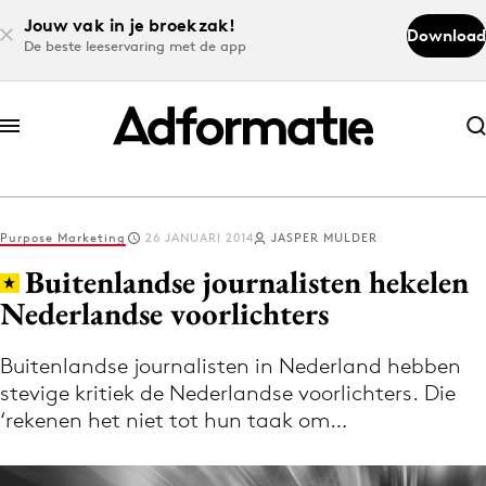
Jouw vak in je broekzak!
Download
De beste leeservaring met de app
Abonneer nu
Abonneer nu
Purpose Marketing
26 JANUARI 2014
JASPER MULDER
Log in
Buitenlandse journalisten hekelen
Nederlandse voorlichters
Download de app
Volg het laatste nieuws via de Adformatie
Buitenlandse journalisten in Nederland hebben
stevige kritiek de Nederlandse voorlichters. Die
Nieuws app
‘rekenen het niet tot hun taak om…