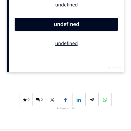
Bureaus
Campagnes
Carriere
Contentmarketing
Craft
Customer Experience
Data & Insights
Design
Digital transformation
Diversiteit
Effectiviteit
0
0
Gedragsverandering
Advertentie
Influencer marketing
Interne communicatie
Martech