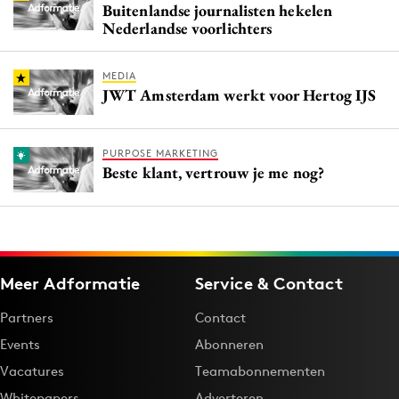
Buitenlandse journalisten hekelen
Nederlandse voorlichters
MEDIA
JWT Amsterdam werkt voor Hertog IJS
PURPOSE MARKETING
Beste klant, vertrouw je me nog?
Meer Adformatie
Service & Contact
Partners
Contact
Events
Abonneren
Vacatures
Teamabonnementen
Whitepapers
Adverteren