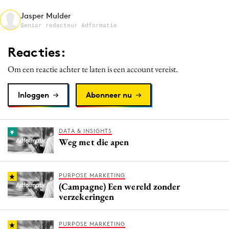
Media
Jasper Mulder
Senior redacteur Adformatie
Merkstrategie
PR
Reacties:
Programmatic
Om een reactie achter te laten is een account vereist.
Purpose Marketing
Reputatie & crisis
Inloggen
Abonneer nu
DATA & INSIGHTS
Weg met die apen
PURPOSE MARKETING
(Campagne) Een wereld zonder
verzekeringen
PURPOSE MARKETING