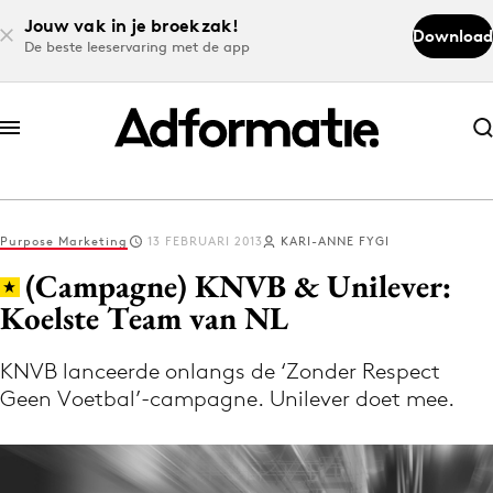
Jouw vak in je broekzak!
Download
De beste leeservaring met de app
Abonneer nu
Abonneer nu
Purpose Marketing
13 FEBRUARI 2013
KARI-ANNE FYGI
Log in
(Campagne) KNVB & Unilever:
Koelste Team van NL
Download de app
Volg het laatste nieuws via de Adformatie
KNVB lanceerde onlangs de ‘Zonder Respect
Geen Voetbal’-campagne. Unilever doet mee.
Nieuws app