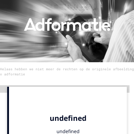
Menu
Home
9 sept: GenAI-training
12 nov: MarketingLive!
Adverteren
Helaas hebben we niet meer de rechten op de originele afbeelding
Events
© adformatie
Opleidingen
Vacatures
Advertentie
Academy
Partners
Topics
Artificial Intelligence