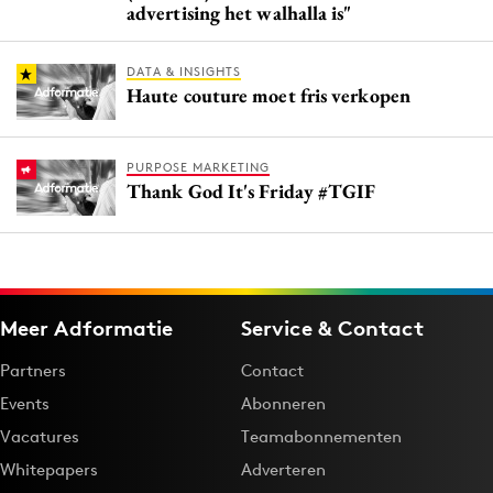
advertising het walhalla is"
DATA & INSIGHTS
Haute couture moet fris verkopen
PURPOSE MARKETING
Thank God It's Friday #TGIF
Meer Adformatie
Service & Contact
Partners
Contact
Events
Abonneren
Vacatures
Teamabonnementen
Whitepapers
Adverteren