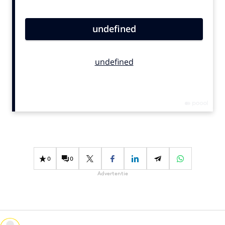
Bureaus
Campagnes
Carriere
Contentmarketing
Craft
Customer Experience
Data & Insights
Design
Digital transformation
Diversiteit
0
0
Effectiviteit
Advertentie
Gedragsverandering
Influencer marketing
Interne communicatie
Martech