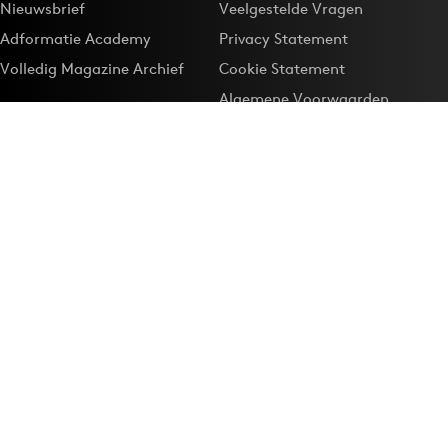
Nieuwsbrief
Veelgestelde Vragen
Adformatie Academy
Privacy Statement
Volledig Magazine Archief
Cookie Statement
Algemene Voorwaarden
Onze app
Maak Adformatie.nl je
Google-favoriet
Privacyinstellingen
Download de
Adformatie Nieuws App