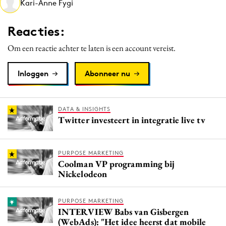
Kari-Anne Fygi
Media
Merkstrategie
Reacties:
PR
Om een reactie achter te laten is een account vereist.
Programmatic
Purpose Marketing
Inloggen
Abonneer nu
Reputatie & crisis
DATA & INSIGHTS
Twitter investeert in integratie live tv
PURPOSE MARKETING
Coolman VP programming bij
Nickelodeon
PURPOSE MARKETING
INTERVIEW Babs van Gisbergen
(WebAds): "Het idee heerst dat mobile