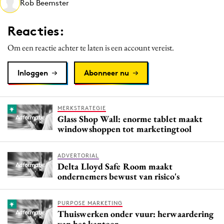
Rob Beemster
Media
Merkstrategie
Reacties:
PR
Om een reactie achter te laten is een account vereist.
Programmatic
Purpose Marketing
Inloggen
Abonneer nu
Reputatie & crisis
MERKSTRATEGIE
Glass Shop Wall: enorme tablet maakt
windowshoppen tot marketingtool
ADVERTORIAL
Delta Lloyd Safe Room maakt
ondernemers bewust van risico's
PURPOSE MARKETING
Thuiswerken onder vuur: herwaardering
van het kantoor