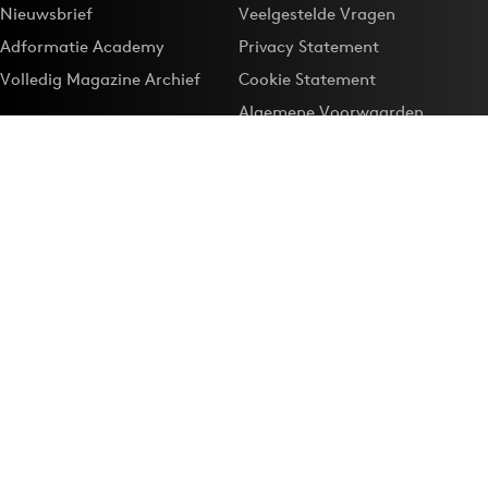
Nieuwsbrief
Veelgestelde Vragen
Adformatie Academy
Privacy Statement
Volledig Magazine Archief
Cookie Statement
Algemene Voorwaarden
Onze app
Maak Adformatie.nl je
Google-favoriet
Privacyinstellingen
Download de
Adformatie Nieuws App