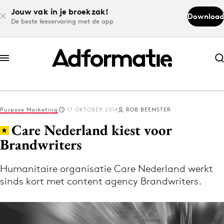
Jouw vak in je broekzak!
Download
De beste leeservaring met de app
Abonneer nu
Abonneer nu
Purpose Marketing
17 OKTOBER 2014
ROB BEEMSTER
Log in
Care Nederland kiest voor
Brandwriters
Download de app
Volg het laatste nieuws via de Adformatie
Humanitaire organisatie Care Nederland werkt
sinds kort met content agency Brandwriters.
Nieuws app