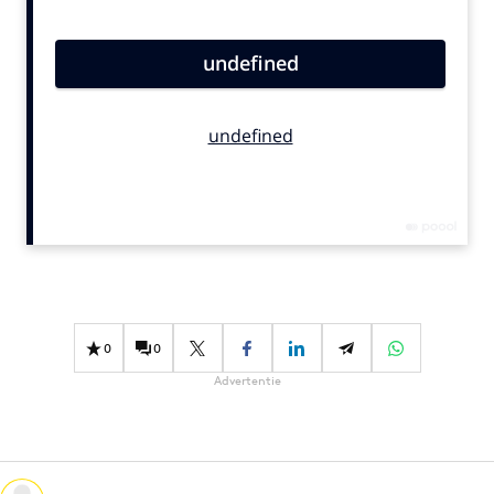
Bureaus
Campagnes
Carriere
Contentmarketing
Craft
Customer Experience
Data & Insights
Design
Digital transformation
Diversiteit
0
0
Effectiviteit
Advertentie
Gedragsverandering
Influencer marketing
Interne communicatie
Martech