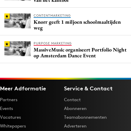
CONTENTMARKETING
Knorr geeft 1 miljoen schoolmaaltijden
weg
PURPOSE MARKETING
MassiveMusic organiseert Portfolio Night
op Amsterdam Dance Event
Meer Adformatie
Service & Contact
Partners
Contact
Events
Abonneren
Vacatures
Teamabonnementen
Whitepapers
Adverteren