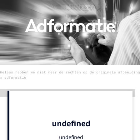
Menu
Home
9 sept: GenAI-training
12 nov: MarketingLive!
Adverteren
Helaas hebben we niet meer de rechten op de originele afbeelding
Events
© adformatie
Opleidingen
Vacatures
Advertentie
Academy
Partners
Topics
Artificial Intelligence