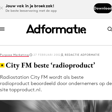
Jouw vak in je broekzak!
Download
De beste leeservaring met de app
Abonneer nu
Abonneer nu
Purpose Marketing
27 FEBRUARI 2002
REDACTIE ADFORMATIE
Log in
City FM beste ‘radioproduct’
Radiostation City FM wordt als beste
Download de app
radioproduct beoordeeld door ondernemers op de
Volg het laatste nieuws via de Adformatie
site topproduct.nl.
Nieuws app