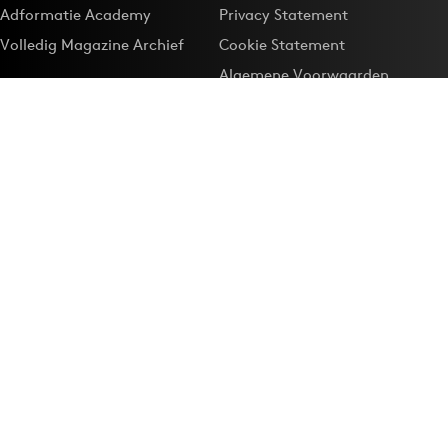
Adformatie Academy
Privacy Statement
Volledig Magazine Archief
Cookie Statement
Algemene Voorwaarden
Onze app
Maak Adformatie.nl je
Google-favoriet
Privacyinstellingen
Download de
Adformatie Nieuws App