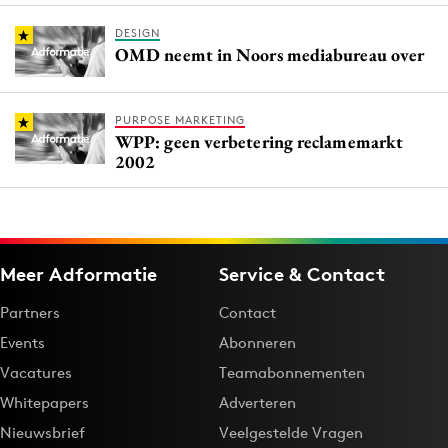
DESIGN
OMD neemt in Noors mediabureau over
PURPOSE MARKETING
WPP: geen verbetering reclamemarkt
2002
Meer Adformatie
Service & Contact
Partners
Contact
Events
Abonneren
Vacatures
Teamabonnementen
Whitepapers
Adverteren
Nieuwsbrief
Veelgestelde Vragen