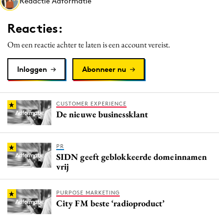
Redactie Adformatie
Media
Merkstrategie
Reacties:
PR
Om een reactie achter te laten is een account vereist.
Programmatic
Purpose Marketing
Inloggen
Abonneer nu
Reputatie & crisis
CUSTOMER EXPERIENCE
De nieuwe businessklant
PR
SIDN geeft geblokkeerde domeinnamen
vrij
PURPOSE MARKETING
City FM beste ‘radioproduct’