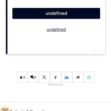
Bureaus
Campagnes
Carriere
Contentmarketing
Craft
Customer Experience
Data & Insights
Design
Digital transformation
Diversiteit
0
0
Effectiviteit
Advertentie
Gedragsverandering
Influencer marketing
Interne communicatie
Martech