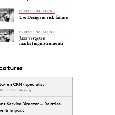
PURPOSE MARKETING
Use Design or risk failure
PURPOSE MARKETING
Jazz vergeten
marketinginstrument?
catures
ta- en CRM- specialist
chting Proefdiervrij
ent Service Director — Relaties,
oei & Impact