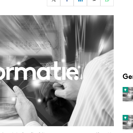
Programmatic
ering
Purpose Marketing
keting
Reputatie & crisis
nicatie
Ge