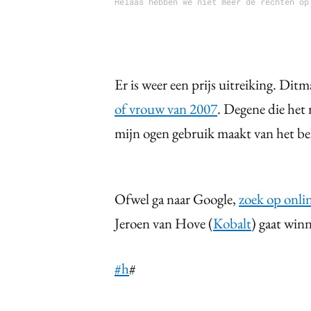
Helaas hebben we niet meer de rechten op
Er is weer een prijs uitreiking. Di
of vrouw van 2007
. Degene die het 
mijn ogen gebruik maakt van het be
Ofwel ga naar Google,
zoek op onli
Jeroen van Hove (
Kobalt
) gaat winn
#h
#