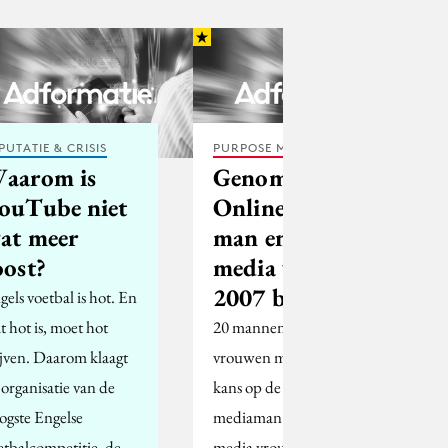
PUTATIE & CRISIS
PURPOSE MARKETING
aarom is
Genomineerden
ouTube niet
Online media
at meer
man en Online
oost?
media vrouw
2007 bekend
gels voetbal is hot. En
t hot is, moet hot
20 mannen en 13
ijven. Daarom klaagt
vrouwen maken dit jaar
 organisatie van de
kans op de titel Online
ogste Engelse
mediaman en Online
etbalcompetitie, de
media vrouw 2007.