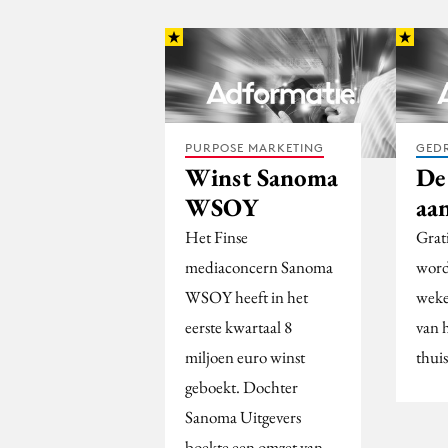
PURPOSE MARKETING
GED
Winst Sanoma
De 
WSOY
aa
Het Finse
Grat
mediaconcern Sanoma
word
WSOY heeft in het
weke
eerste kwartaal 8
van 
miljoen euro winst
thui
geboekt. Dochter
Sanoma Uitgevers
boekte een omzet van…