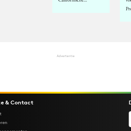
Pr
Advertentie
ce & Contact
t
ren