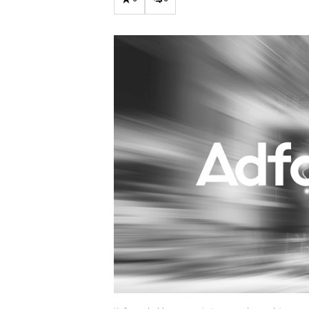
Carriere
Effectiviteit
Contentmarketing
Gedragsverand
Craft
Influencer mar
Customer Experience
Interne commu
Data & Insights
Martech