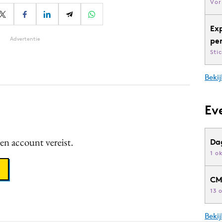
Vor
Ex
Advertentie
pe
Sti
Bekij
Ev
een account vereist.
Da
1 o
CM
13 
Beki