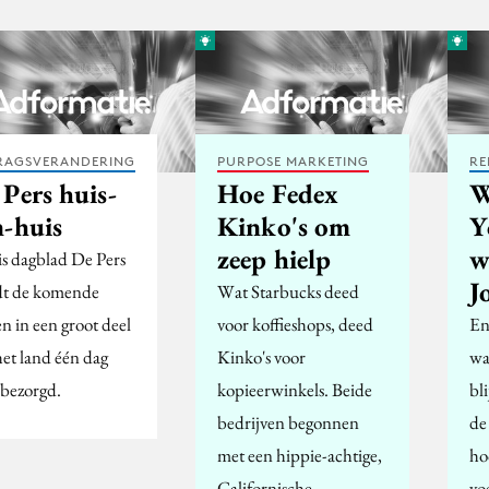
RAGSVERANDERING
PURPOSE MARKETING
RE
Pers huis-
Hoe Fedex
W
n-huis
Kinko's om
Y
zeep hielp
w
is dagblad De Pers
J
t de komende
Wat Starbucks deed
n in een groot deel
voor koffieshops, deed
En
het land één dag
Kinko's voor
wa
sbezorgd.
kopieerwinkels. Beide
bl
bedrijven begonnen
de
met een hippie-achtige,
ho
Californische…
vo