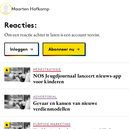
Media
Maarten Hafkamp
Merkstrategie
Reacties:
PR
Programmatic
Om een reactie achter te laten is een account vereist.
Purpose Marketing
Inloggen
Abonneer nu
Reputatie & crisis
MERKSTRATEGIE
NOS Jeugdjournaal lanceert nieuws-app
voor kinderen
ADVERTORIAL
Gevaar en kansen van nieuwe
verdienmodellen
PURPOSE MARKETING