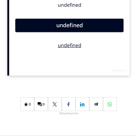
Bureaus
Campagnes
Carriere
Contentmarketing
Craft
Customer Experience
Data & Insights
Design
Digital transformation
Diversiteit
Effectiviteit
0
0
Gedragsverandering
Advertentie
Influencer marketing
Interne communicatie
Martech