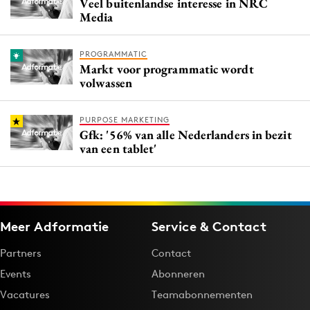
Veel buitenlandse interesse in NRC
Media
PROGRAMMATIC
Markt voor programmatic wordt
volwassen
PURPOSE MARKETING
Gfk: '56% van alle Nederlanders in bezit
van een tablet'
Meer Adformatie
Service & Contact
Partners
Contact
Events
Abonneren
Vacatures
Teamabonnementen