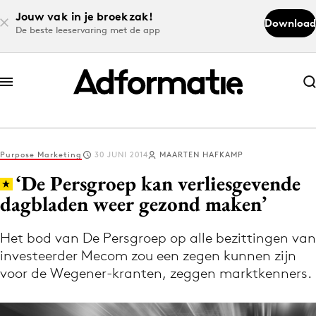
Jouw vak in je broekzak!
Download
De beste leeservaring met de app
Abonneer nu
Abonneer nu
Purpose Marketing
30 JUNI 2014
MAARTEN HAFKAMP
Log in
‘De Persgroep kan verliesgevende
dagbladen weer gezond maken’
Download de app
Volg het laatste nieuws via de Adformatie
Het bod van De Persgroep op alle bezittingen van
investeerder Mecom zou een zegen kunnen zijn
Nieuws app
voor de Wegener-kranten, zeggen marktkenners.