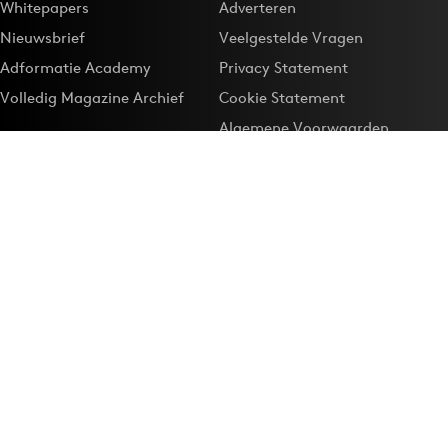
Whitepapers
Adverteren
Nieuwsbrief
Veelgestelde Vragen
Adformatie Academy
Privacy Statement
Volledig Magazine Archief
Cookie Statement
Algemene Voorwaarden
Onze app
Maak Adformatie.nl je
Google-favoriet
Privacyinstellingen
Download de
Adformatie Nieuws App