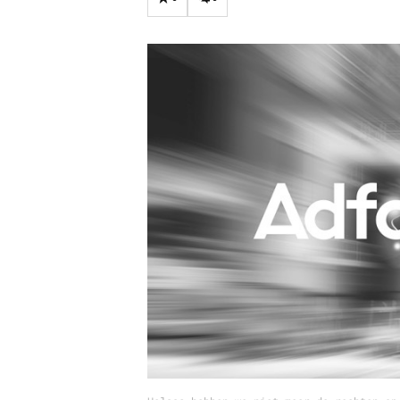
Carriere
Effectiviteit
Contentmarketing
Gedragsverand
Craft
Influencer mar
Customer Experience
Interne commu
Data & Insights
Martech