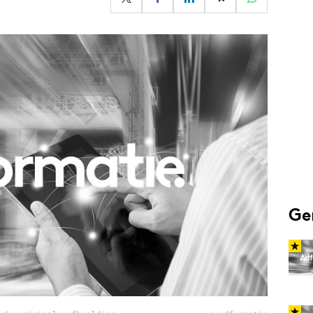
Programmatic
ering
Purpose Marketing
keting
Reputatie & crisis
nicatie
Ge