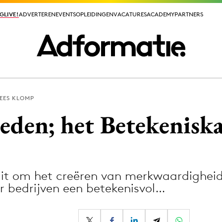
GLIVE!
GLIVE!
ADVERTEREN
ADVERTEREN
EVENTS
EVENTS
OPLEIDINGEN
OPLEIDINGEN
VACATURES
VACATURES
ACADEMY
ACADEMY
PARTNERS
PARTNERS
EES KLOMP
ieuws app
den; het Betekeniska
it om het creëren van merkwaardigheid
Media
 bedrijven een betekenisvol…
ormation
Merkstrategie
PR