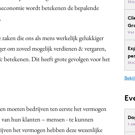
Sti
keniseconomie wordt betekenen de bepalende
.
Cli
Gr
Vor
e zaken die ons als mens werkelijk gelukkiger
ger om zoveel mogelijk verdienen & vergaren,
Ex
pe
& betekenen. Dit heeft grote gevolgen voor het
Sti
Bekij
Ev
n moeten bedrijven ten eerste het vermogen
Da
 van hun klanten – mensen - te kunnen
1 o
ijven het vermogen hebben deze wezenlijke