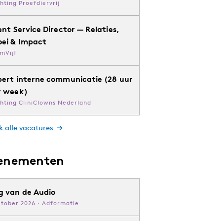
chting Proefdiervrij
ent Service Director — Relaties,
oei & Impact
mVijf
pert interne communicatie (28 uur
r week)
chting CliniClowns Nederland
k alle vacatures
enementen
g van de Audio
ktober 2026 · Adformatie