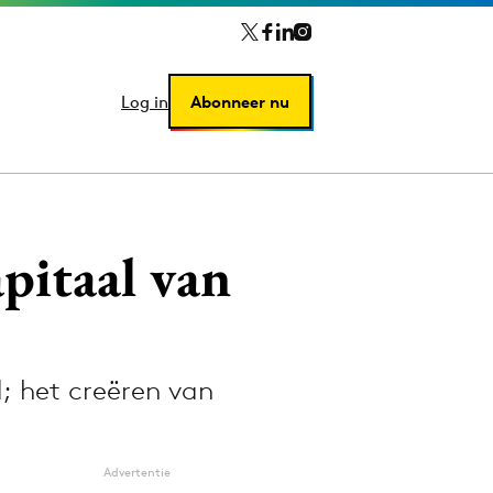
Log in
Log in
Abonneer nu
Abonneer nu
pitaal van
; het creëren van
Advertentie