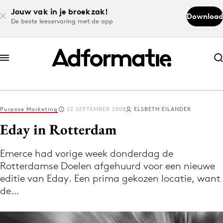
Jouw vak in je broekzak!
Download
De beste leeservaring met de app
Abonneer nu
Abonneer nu
Purpose Marketing
22 SEPTEMBER 2008
ELSBETH EILANDER
Log in
Eday in Rotterdam
Emerce had vorige week donderdag de
Download de app
Rotterdamse Doelen afgehuurd voor een nieuwe
Volg het laatste nieuws via de Adformatie
editie van Eday. Een prima gekozen locatie, want
Nieuws app
de…