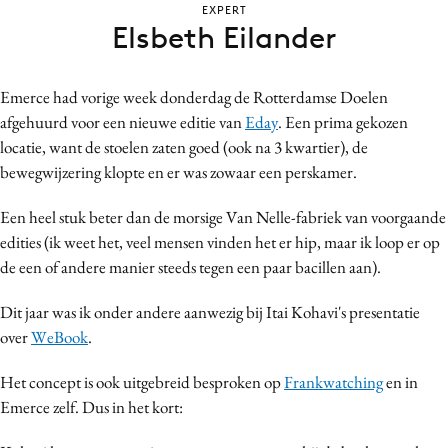
EXPERT
Bureaus
Elsbeth Eilander
Campagnes
Carriere
Emerce had vorige week donderdag de Rotterdamse Doelen
Contentmarketing
afgehuurd voor een nieuwe editie van
Eday
. Een prima gekozen
Craft
locatie, want de stoelen zaten goed (ook na 3 kwartier), de
Customer Experience
bewegwijzering klopte en er was zowaar een perskamer.
Data & Insights
Een heel stuk beter dan de morsige Van Nelle-fabriek van voorgaande
Design
edities (ik weet het, veel mensen vinden het er hip, maar ik loop er op
Digital transformation
de een of andere manier steeds tegen een paar bacillen aan).
Diversiteit
Dit jaar was ik onder andere aanwezig bij Itai Kohavi's presentatie
Effectiviteit
over
WeBook
.
Gedragsverandering
Influencer marketing
Het concept is ook uitgebreid besproken op
Frankwatching
en in
Emerce zelf. Dus in het kort:
Interne communicatie
Martech