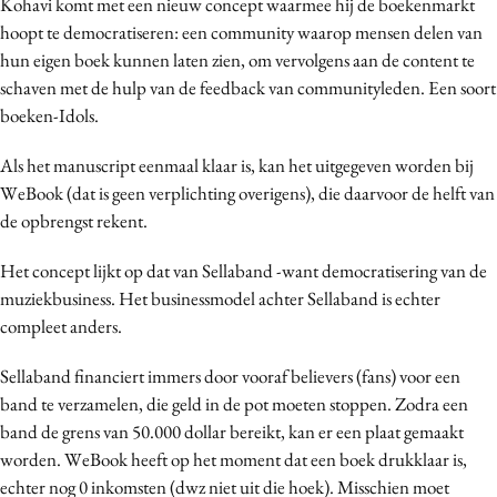
Kohavi komt met een nieuw concept waarmee hij de boekenmarkt
Media
hoopt te democratiseren: een community waarop mensen delen van
Merkstrategie
hun eigen boek kunnen laten zien, om vervolgens aan de content te
schaven met de hulp van de feedback van communityleden. Een soort
PR
boeken-Idols.
Programmatic
Purpose Marketing
Als het manuscript eenmaal klaar is, kan het uitgegeven worden bij
Reputatie & crisis
WeBook (dat is geen verplichting overigens), die daarvoor de helft van
de opbrengst rekent.
Het concept lijkt op dat van Sellaband -want democratisering van de
muziekbusiness. Het businessmodel achter Sellaband is echter
compleet anders.
Sellaband financiert immers door vooraf believers (fans) voor een
band te verzamelen, die geld in de pot moeten stoppen. Zodra een
band de grens van 50.000 dollar bereikt, kan er een plaat gemaakt
worden. WeBook heeft op het moment dat een boek drukklaar is,
echter nog 0 inkomsten (dwz niet uit die hoek). Misschien moet