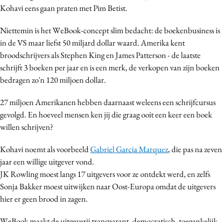
Kohavi eens gaan praten met Pim Betist.
Niettemin is het WeBook-concept slim bedacht: de boekenbusiness is
in de VS maar liefst 50 miljard dollar waard. Amerika kent
broodschrijvers als Stephen King en James Patterson - de laatste
schrijft 3 boeken per jaar en is een merk, de verkopen van zijn boeken
bedragen zo'n 120 miljoen dollar.
27 miljoen Amerikanen hebben daarnaast weleens een schrijfcursus
gevolgd. En hoeveel mensen ken jij die graag ooit een keer een boek
willen schrijven?
Kohavi noemt als voorbeeld
Gabriel Garcia Marquez
, die pas na zeven
jaar een willige uitgever vond.
JK Rowling moest langs 17 uitgevers voor ze ontdekt werd, en zelfs
Sonja Bakker moest uitwijken naar Oost-Europa omdat de uitgevers
hier er geen brood in zagen.
WeBook maakt de uitgeverij transparant, democratisch, toegankelijk,