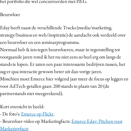
het portfolio die wel concurreerden met P&G.
Beursvloer
Eday heeft naast de verschillende Tracks (media/marketing,
strategy/business en web/inspiratie) de aandacht ook verdeeld over
een beursvloer en een seminarprogramma.
Normaal heb ik iets tegen beursvloeren, maar in tegenstelling tot
voorgaande jaren vond ik het nu niet eens zo heel erg om langs de
stands te lopen. Er zaten een paar interessante bedrijven tussen, het
zag er qua interactie gewoon beter uit dan vorige jaren.
Misschien moet Emerce hier volgend jaar meer de focus op leggen en
voor AdTech-getallen gaan: 200 stands in plaats van 20 (de
partnerstands niet meegerekend).
Kort overzicht in beeld:
- De foto's:
Emerce op Flickr
.
- Beursvloer-video op Marketingfacts:
Emerce Eday: Pitchen voor
Marketingfacts