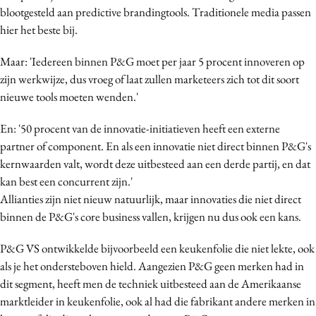
blootgesteld aan predictive brandingtools. Traditionele media passen
hier het beste bij.
Maar: 'Iedereen binnen P&G moet per jaar 5 procent innoveren op
zijn werkwijze, dus vroeg of laat zullen marketeers zich tot dit soort
nieuwe tools moeten wenden.'
En: '50 procent van de innovatie-initiatieven heeft een externe
partner of component. En als een innovatie niet direct binnen P&G's
kernwaarden valt, wordt deze uitbesteed aan een derde partij, en dat
kan best een concurrent zijn.'
Allianties zijn niet nieuw natuurlijk, maar innovaties die niet direct
binnen de P&G's core business vallen, krijgen nu dus ook een kans.
P&G VS ontwikkelde bijvoorbeeld een keukenfolie die niet lekte, ook
als je het ondersteboven hield. Aangezien P&G geen merken had in
dit segment, heeft men de techniek uitbesteed aan de Amerikaanse
marktleider in keukenfolie, ook al had die fabrikant andere merken in