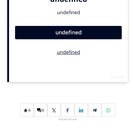
Bureaus
Campagnes
Carriere
Contentmarketing
Craft
Customer Experience
Data & Insights
Design
Digital transformation
Diversiteit
Effectiviteit
Gedragsverandering
0
0
Influencer marketing
Advertentie
Interne communicatie
Martech