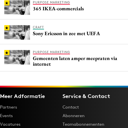
PURPOSE MARKETING
365 IKEA-commercials
CRAFT
Sony Ericsson in zee met UEFA
PURPOSE MARKETING
Gemeenten laten amper meepraten via
internet
Meer Adformatie
Service & Contact
Partners
Contact
Events
Abonneren
Vacatures
Teamabonnementen