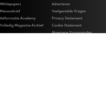
Whitepapers
Adverteren
Nieuwsbrief
Veelgestelde Vragen
Adformatie Academy
Privacy Statement
Volledig Magazine Archief
Cookie Statement
Algemene Voorwaarden
Onze app
Maak Adformatie.nl je
Google-favoriet
Privacyinstellingen
Download de
Adformatie Nieuws App