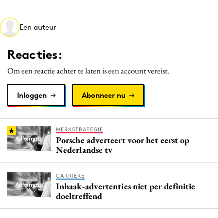
Media
Merkstrategie
Een auteur
PR
Reacties:
Programmatic
Purpose Marketing
Om een reactie achter te laten is een account vereist.
Reputatie & crisis
Inloggen
Abonneer nu
MERKSTRATEGIE
Porsche adverteert voor het eerst op
Nederlandse tv
CARRIERE
Inhaak-advertenties niet per definitie
doeltreffend