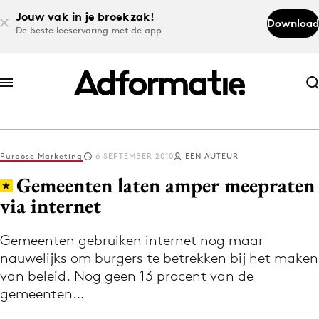
Jouw vak in je broekzak!
Download
De beste leeservaring met de app
Abonneer nu
Abonneer nu
Purpose Marketing
6 SEPTEMBER 2010
EEN AUTEUR
Log in
Gemeenten laten amper meepraten
via internet
Download de app
Volg het laatste nieuws via de Adformatie
Gemeenten gebruiken internet nog maar
nauwelijks om burgers te betrekken bij het maken
Nieuws app
van beleid. Nog geen 13 procent van de
gemeenten…