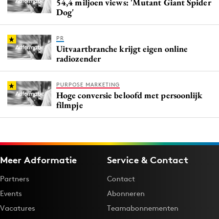
54,4 miljoen views: 'Mutant Giant Spider
Dog'
PR
Uitvaartbranche krijgt eigen online
radiozender
PURPOSE MARKETING
Hoge conversie beloofd met persoonlijk
filmpje
Meer Adformatie
Service & Contact
Partners
Contact
Events
Abonneren
Vacatures
Teamabonnementen