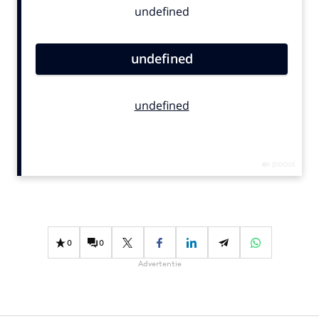
Bureaus
Campagnes
Carriere
Contentmarketing
Craft
Customer Experience
Data & Insights
Design
Digital transformation
Diversiteit
Effectiviteit
0
0
Gedragsverandering
Advertentie
Influencer marketing
Interne communicatie
Martech