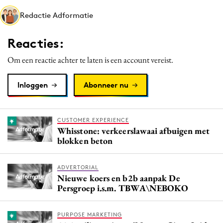
Media
Redactie Adformatie
Merkstrategie
Reacties:
PR
Programmatic
Om een reactie achter te laten is een account vereist.
Purpose Marketing
Inloggen
Abonneer nu
Reputatie & crisis
CUSTOMER EXPERIENCE
Whisstone: verkeerslawaai afbuigen met
blokken beton
ADVERTORIAL
Nieuwe koers en b2b aanpak De
Persgroep i.s.m. TBWA\NEBOKO
PURPOSE MARKETING