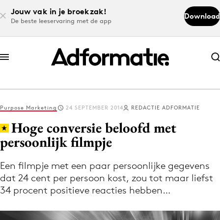
Jouw vak in je broekzak!
Download
De beste leeservaring met de app
Abonneer nu
Abonneer nu
Purpose Marketing
24 SEPTEMBER 2014
REDACTIE ADFORMATIE
Log in
Hoge conversie beloofd met
persoonlijk filmpje
Download de app
Volg het laatste nieuws via de Adformatie
Een filmpje met een paar persoonlijke gegevens
dat 24 cent per persoon kost, zou tot maar liefst
Nieuws app
34 procent positieve reacties hebben…