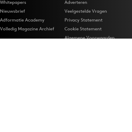
Whitepapers
Adverteren
Nieuwsbrief
Veelgestelde Vragen
Adformatie Academy
Privacy Statement
Volledig Magazine Archief
Cookie Statement
Algemene Voorwaarden
Onze app
Maak Adformatie.nl je
Google-favoriet
Privacyinstellingen
Download de
Adformatie Nieuws App