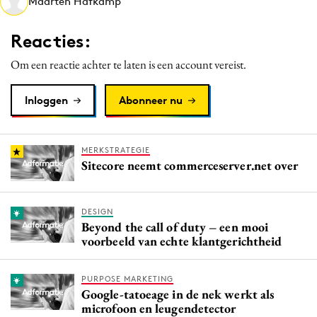
Maarten Hafkamp
Media
Merkstrategie
Reacties:
PR
Om een reactie achter te laten is een account vereist.
Programmatic
Purpose Marketing
Inloggen
Abonneer nu
Reputatie & crisis
MERKSTRATEGIE
Sitecore neemt commerceserver.net over
DESIGN
Beyond the call of duty – een mooi
voorbeeld van echte klantgerichtheid
PURPOSE MARKETING
Google-tatoeage in de nek werkt als
microfoon en leugendetector