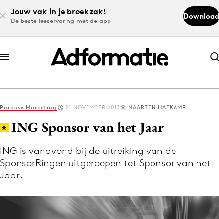
Jouw vak in je broekzak!
Download
De beste leeservaring met de app
Abonneer nu
Abonneer nu
Purpose Marketing
21 NOVEMBER 2013
MAARTEN HAFKAMP
Log in
ING Sponsor van het Jaar
ING is vanavond bij de uitreiking van de
Download de app
SponsorRingen uitgeroepen tot Sponsor van het
Volg het laatste nieuws via de Adformatie
Jaar.
Nieuws app