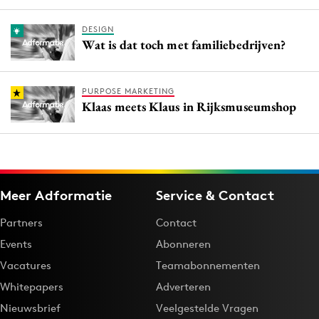
DESIGN
Wat is dat toch met familiebedrijven?
PURPOSE MARKETING
Klaas meets Klaus in Rijksmuseumshop
Meer Adformatie
Service & Contact
Partners
Contact
Events
Abonneren
Vacatures
Teamabonnementen
Whitepapers
Adverteren
Nieuwsbrief
Veelgestelde Vragen