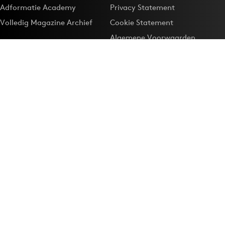
Adformatie Academy
Privacy Statement
Volledig Magazine Archief
Cookie Statement
Algemene Voorwaarden
Onze app
Maak Adformatie.nl je
Google-favoriet
Privacyinstellingen
Download de
Adformatie Nieuws App