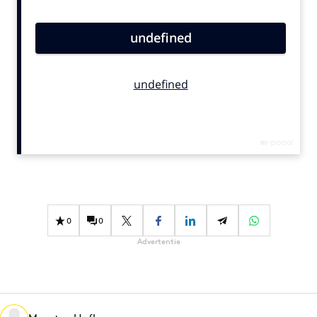
Bureaus
Campagnes
Carriere
Contentmarketing
Craft
Customer Experience
Data & Insights
Design
Digital transformation
Diversiteit
0
0
Effectiviteit
Advertentie
Gedragsverandering
Influencer marketing
Interne communicatie
Martech