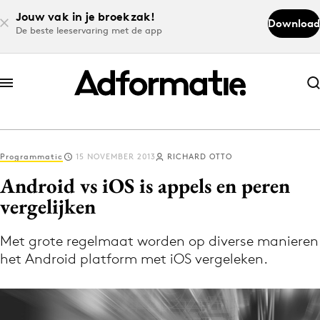
Jouw vak in je broekzak!
Download
De beste leeservaring met de app
Abonneer nu
Abonneer nu
Programmatic
15 NOVEMBER 2013
RICHARD OTTO
Log in
Android vs iOS is appels en peren
vergelijken
Download de app
Volg het laatste nieuws via de Adformatie
Met grote regelmaat worden op diverse manieren
het Android platform met iOS vergeleken.
Nieuws app