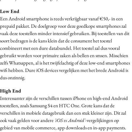
Media
Low End
Merkstrategie
Een Android smartphone is reeds verkrijgbaar vanaf €50,- in een
PR
prepaid pakket. De doelgroep voor deze goedkope smartphones zal
Programmatic
vaak deze toestellen minder intensief gebruiken. Bij toestellen van dit
soort bedragen is de kans klein dat de consument het toestel
Purpose Marketing
combineert met een dure databundel. Het toestel zal dus vooral
Reputatie & crisis
gebruikt worden voor primaire zaken als bellen en smsen. Misschien
zelfs Whatsappen, al is het twijfelachtig of deze low-end smartphones
wifi hebben. Dure iOS devices vergelijken met het brede Android is
dus onzinnig.
High End
Interessanter zijn de verschillen tussen iPhone en high-end Android
toestellen, zoals Samsung S4 en HTC One. Grote kans dat de
verschillen in mobiele datagebruik dan een stuk kleiner zijn. Dit zal
ook vaak gelden voor andere
'iOS vs Android'-
vergelijkingen op
gebied van mobile commerce, app downloads en in-app payments.