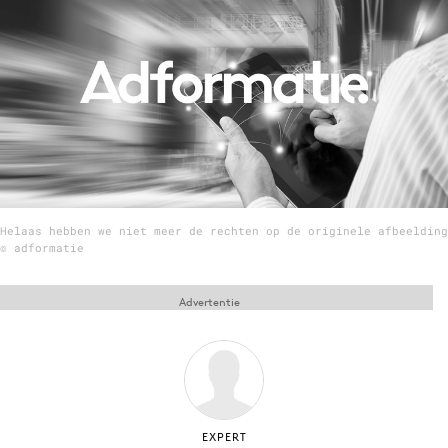
Menu
Home
9 sept: GenAI-training
12 nov: MarketingLive!
Adverteren
Helaas hebben we niet meer de rechten op de originele afbeelding
Events
© adformatie
Opleidingen
Vacatures
Advertentie
Academy
Partners
Topics
Artificial Intelligence
EXPERT