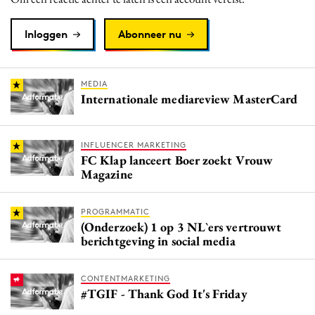
Inloggen
Abonneer nu
MEDIA
Internationale mediareview MasterCard
INFLUENCER MARKETING
FC Klap lanceert Boer zoekt Vrouw
Magazine
PROGRAMMATIC
(Onderzoek) 1 op 3 NL`ers vertrouwt
berichtgeving in social media
CONTENTMARKETING
#TGIF - Thank God It's Friday