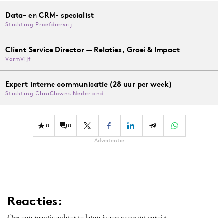
Data- en CRM- specialist
Stichting Proefdiervrij
Client Service Director — Relaties, Groei & Impact
VormVijf
Expert interne communicatie (28 uur per week)
Stichting CliniClowns Nederland
0
0
Advertentie
Reacties:
Om een reactie achter te laten is een account vereist.