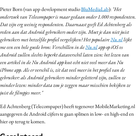
Pieter Born (van app development studio
BluMediaLab
):
"Het
onderzoek van Telecompaper is maar gedaan onder 1.000 respondenten.
Dat zijn erg weinig respondenten. Daarnaast geeft Ed Achtenberg als
reden aan dat Android gebruikers ouder zijn. Moet je dan niet juist
gebruikers met hetzelfde profiel vergelijken? Het populaire
Nu.nl
lijkt
me een een hele goede bron: Verschillen in de
Nu.nl
app op iOS vs
Android zullen slechts beperkt dataverschil laten zien: het lezen van
een artikel in de Nu Android app kost echt niet veel meer dan Nu
iPhone app. Als er verschil is, zit dat veel meer in het profiel van de
gebruiker: als Android gebruikers minder geletterd zijn, zullen ze
minder lezen: minder data zou je zeggen maar misschien bekijken ze
juist de filmpjes meer."
Ed Achtenberg (Telecompaper) heeft tegenover MobileMarketing.nl
aangegeven de Android cijfers te gaan splitsen in low- en high-end en
hier op terug te komen.