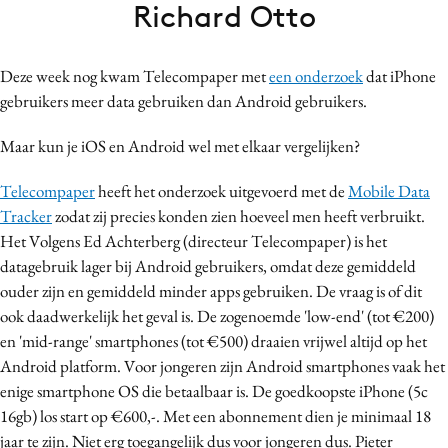
Richard Otto
Bureaus
Campagnes
Deze week nog kwam Telecompaper met
een onderzoek
dat iPhone
Carriere
gebruikers meer data gebruiken dan Android gebruikers.
Contentmarketing
Craft
Maar kun je iOS en Android wel met elkaar vergelijken?
Customer Experience
Telecompaper
heeft het onderzoek uitgevoerd met de
Mobile Data
Data & Insights
Tracker
zodat zij precies konden zien hoeveel men heeft verbruikt.
Design
Het Volgens Ed Achterberg (directeur Telecompaper) is het
Digital transformation
datagebruik lager bij Android gebruikers, omdat deze gemiddeld
Diversiteit
ouder zijn en gemiddeld minder apps gebruiken. De vraag is of dit
ook daadwerkelijk het geval is. De zogenoemde 'low-end' (tot €200)
Effectiviteit
en 'mid-range' smartphones (tot €500) draaien vrijwel altijd op het
Gedragsverandering
Android platform. Voor jongeren zijn Android smartphones vaak het
Influencer marketing
enige smartphone OS die betaalbaar is. De goedkoopste iPhone (5c
Interne communicatie
16gb) los start op €600,-. Met een abonnement dien je minimaal 18
Martech
jaar te zijn. Niet erg toegangelijk dus voor jongeren dus. Pieter