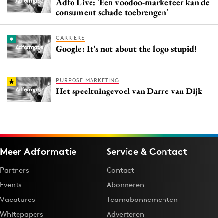
Adfo Live: 'Een voodoo-marketeer kan de
consument schade toebrengen'
CARRIERE
Google: It’s not about the logo stupid!
PURPOSE MARKETING
Het speeltuingevoel van Darre van Dijk
Meer Adformatie
Service & Contact
Partners
Contact
Events
Abonneren
Vacatures
Teamabonnementen
Whitepapers
Adverteren