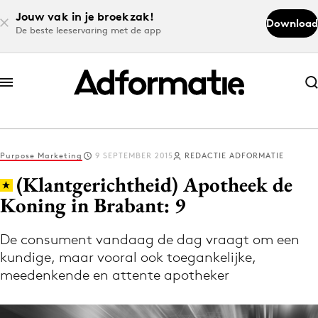
Jouw vak in je broekzak!
Download
De beste leeservaring met de app
Abonneer nu
Abonneer nu
Purpose Marketing
9 SEPTEMBER 2015
REDACTIE ADFORMATIE
Log in
(Klantgerichtheid) Apotheek de
Koning in Brabant: 9
Download de app
Volg het laatste nieuws via de Adformatie
De consument vandaag de dag vraagt om een
kundige, maar vooral ook toegankelijke,
Nieuws app
meedenkende en attente apotheker