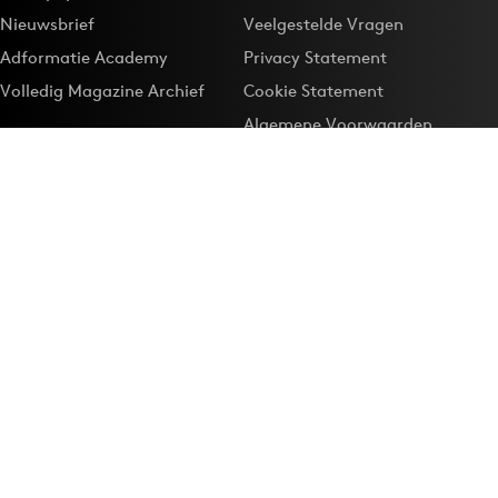
Nieuwsbrief
Veelgestelde Vragen
Adformatie Academy
Privacy Statement
Volledig Magazine Archief
Cookie Statement
Algemene Voorwaarden
Onze app
Maak Adformatie.nl je
Google-favoriet
Privacyinstellingen
Download de
Adformatie Nieuws App