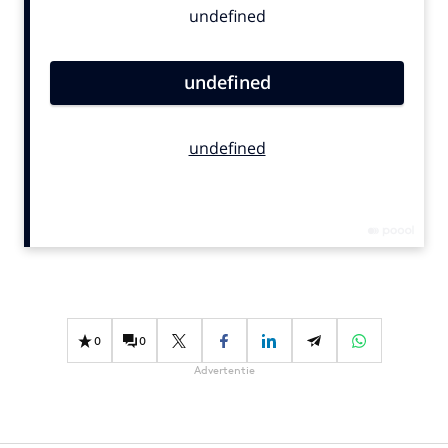
Bureaus
Campagnes
Carriere
Contentmarketing
Craft
Customer Experience
Data & Insights
Design
Digital transformation
Diversiteit
Effectiviteit
0
0
Gedragsverandering
Advertentie
Influencer marketing
Interne communicatie
Martech