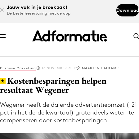
Jouw vak in je broekzak!
Download
De beste leeservaring met de app
Abonneer nu
Abonneer nu
Purpose Marketing
17 NOVEMBER 2009
MAARTEN HAFKAMP
Log in
Kostenbesparingen helpen
resultaat Wegener
Download de app
Volg het laatste nieuws via de Adformatie
Wegener heeft de dalende advertentieomzet (-21
pct in het derde kwartaal) grotendeels weten te
Nieuws app
compenseren door kostenbesparingen.