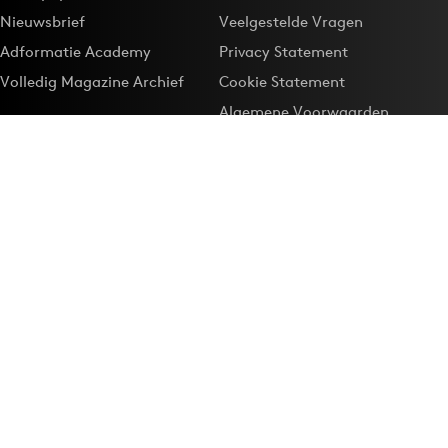
Nieuwsbrief
Veelgestelde Vragen
Adformatie Academy
Privacy Statement
Volledig Magazine Archief
Cookie Statement
Algemene Voorwaarden
Onze app
Maak Adformatie.nl je
Google-favoriet
Privacyinstellingen
Download de
Adformatie Nieuws App