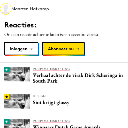
Media
Maarten Hafkamp
Merkstrategie
Reacties:
PR
Programmatic
Om een reactie achter te laten is een account vereist.
Purpose Marketing
Inloggen
Abonneer nu
Reputatie & crisis
PURPOSE MARKETING
Verhaal achter de viral: Dirk Scheringa in
South Park
DESIGN
Sint krijgt glossy
PURPOSE MARKETING
Winnaars Dutch Game Awards