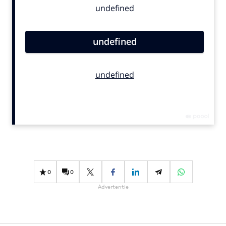
Bureaus
Campagnes
Carriere
Contentmarketing
Craft
Customer Experience
Data & Insights
Design
Digital transformation
Diversiteit
Effectiviteit
0
0
Gedragsverandering
Advertentie
Influencer marketing
Interne communicatie
Martech