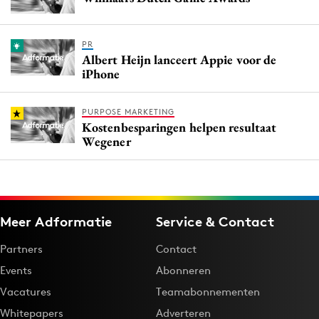
PR
Albert Heijn lanceert Appie voor de
iPhone
PURPOSE MARKETING
Kostenbesparingen helpen resultaat
Wegener
Meer Adformatie
Service & Contact
Partners
Contact
Events
Abonneren
Vacatures
Teamabonnementen
Whitepapers
Adverteren