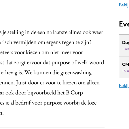
Bekij
Ev
je stelling in de een na laatste alinea ook weer
risch vermijden om ergens tegen te zijn?
Da
1 o
eteers voor kiezen om niet meer voor
ist dat zorgt ervoor dat purpose of welk woord
CM
onderhevig is. We kunnen die greenwashing
13 
ennen. Juist door er voor te kiezen om alleen
Beki
aar ook door bijvoorbeeld het B Corp
es je al bedrijf voor purpose voorbij de loze
n.