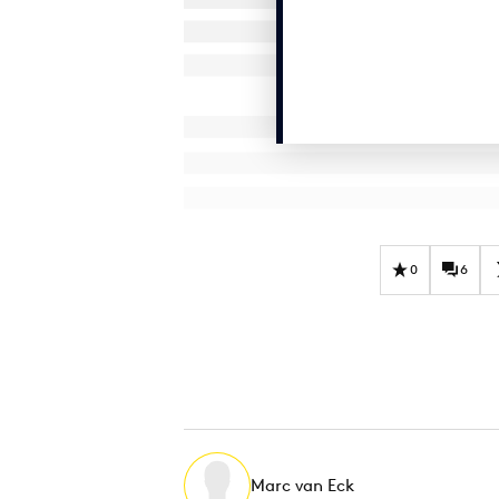
0
6
Marc van Eck