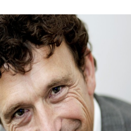
Programmatic
ering
Purpose Marketing
keting
Reputatie & crisis
nicatie