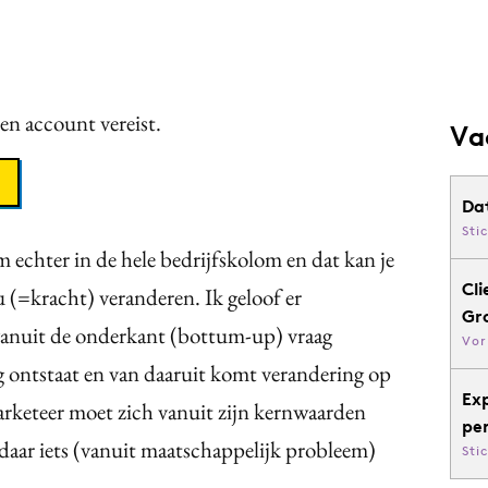
een account vereist.
Va
Da
Sti
m echter in de hele bedrijfskolom en dat kan je
Cli
 (=kracht) veranderen. Ik geloof er
Gr
l vanuit de onderkant (bottum-up) vraag
Vor
g ontstaat en van daaruit komt verandering op
Ex
rketeer moet zich vanuit zijn kernwaarden
pe
aar iets (vanuit maatschappelijk probleem)
Sti