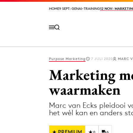
HOME
HOME
9 SEPT: GENAI-TRAINING
9 SEPT: GENAI-TRAINING
12 NOV: MARKETIN
12 NOV: MARKETIN
Purpose Marketing
7 JULI 2020
MARC V
Volg het laatste nieuws via de Adformatie N
Marketing mo
waarmaken
Topics
Marc van Ecks pleidooi 
Artificial Intelligence
Design
het wèl kan en anders 
Bureaus
Digital transf
Campagnes
Diversiteit
PREMIUM
0
6