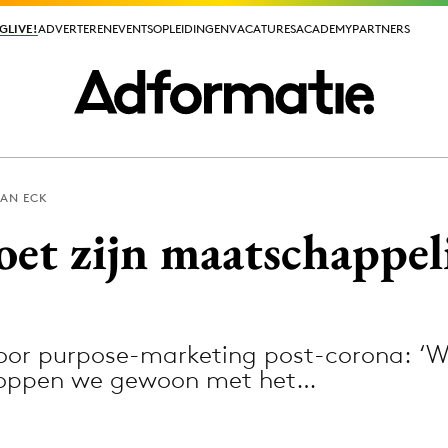
GLIVE!
GLIVE!
ADVERTEREN
ADVERTEREN
EVENTS
EVENTS
OPLEIDINGEN
OPLEIDINGEN
VACATURES
VACATURES
ACADEMY
ACADEMY
PARTNERS
PARTNERS
AN ECK
ieuws app
et zijn maatschappeli
voor purpose-marketing post-corona: ‘W
Media
stoppen we gewoon met het…
ormation
Merkstrategie
PR