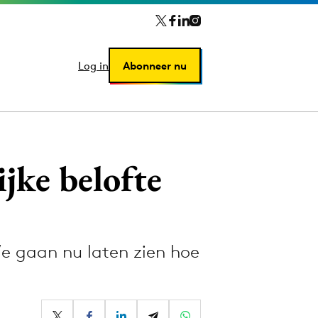
Log in
Log in
Abonneer nu
Abonneer nu
jke belofte
e gaan nu laten zien hoe