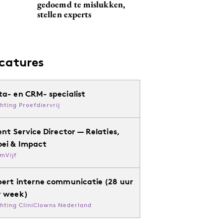
gedoemd te mislukken,
stellen experts
catures
ta- en CRM- specialist
chting Proefdiervrij
ent Service Director — Relaties,
oei & Impact
mVijf
pert interne communicatie (28 uur
r week)
chting CliniClowns Nederland