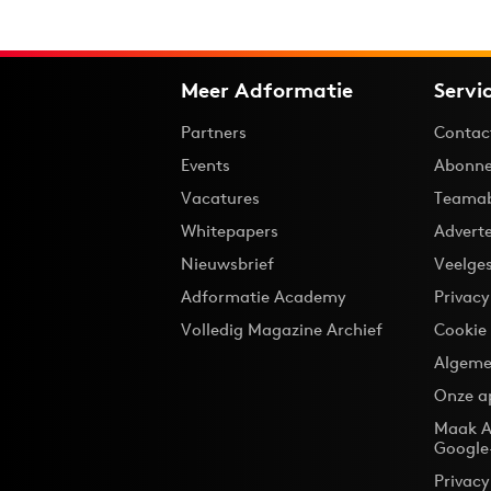
Meer Adformatie
Servi
Partners
Contac
Events
Abonne
Vacatures
Teama
Whitepapers
Advert
Nieuwsbrief
Veelge
Adformatie Academy
Privac
Volledig Magazine Archief
Cookie
Algeme
Onze a
Maak A
Google
Privacy