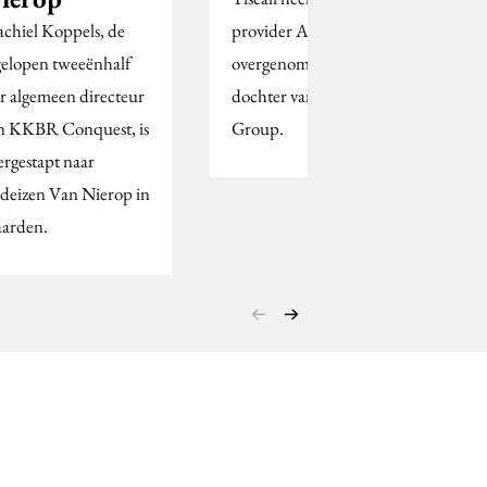
chiel Koppels, de
provider AddCom
gelopen tweeënhalf
overgenomen, nu nog
ar algemeen directeur
dochter van de Ebner
n KKBR Conquest, is
Group.
ergestapt naar
deizen Van Nierop in
arden.