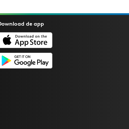
Download de
app