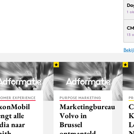
Da
1 o
CM
13 
Beki
OMER EXPERIENCE
PURPOSE MARKETING
PR
xonMobil
Marketingbureau
C
ngt alle
Volvo in
K
dia naar
Brussel
L
nith
ontmanteld
N