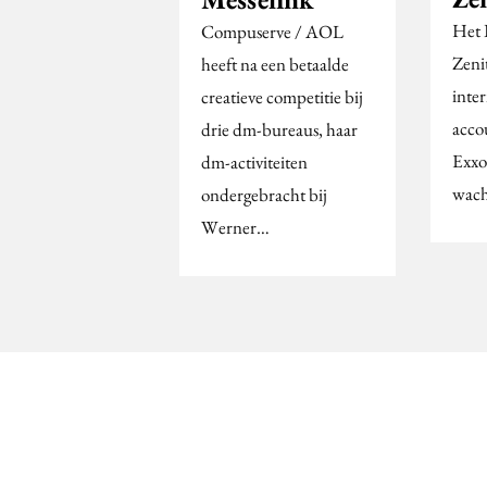
Het 
Compuserve / AOL
Zeni
heeft na een betaalde
inte
creatieve competitie bij
acco
drie dm-bureaus, haar
Exxo
dm-activiteiten
wach
ondergebracht bij
Werner…