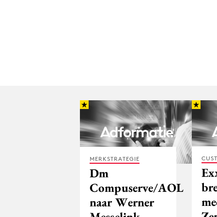
CUST
MERKSTRATEGIE
Ex
Dm
bre
Compuserve/AOL
me
naar Werner
Ze
Messelink