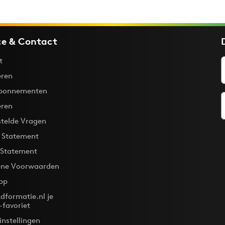
ce & Contact
t
ren
bonnementen
eren
stelde Vragen
y Statement
 Statement
ne Voorwaarden
pp
dformatie.nl je
-favoriet
instellingen