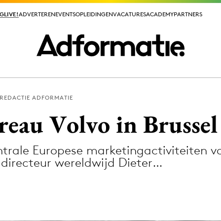
GLIVE!
GLIVE!
ADVERTEREN
ADVERTEREN
EVENTS
EVENTS
OPLEIDINGEN
OPLEIDINGEN
VACATURES
VACATURES
ACADEMY
ACADEMY
PARTNERS
PARTNERS
REDACTIE ADFORMATIE
ieuws app
eau Volvo in Brussel
trale Europese marketingactiviteiten van
directeur wereldwijd Dieter…
Media
ormation
Merkstrategie
PR