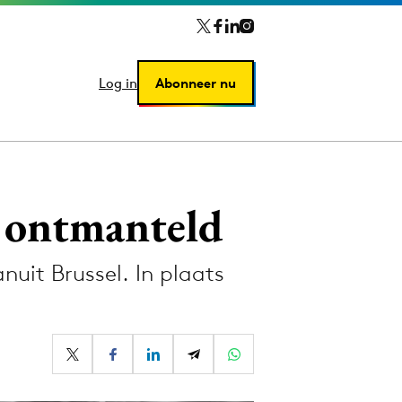
Log in
Log in
Abonneer nu
Abonneer nu
 ontmanteld
uit Brussel. In plaats