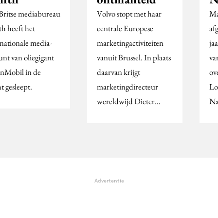
Britse mediabureau
Volvo stopt met haar
Ma
th heeft het
centrale Europese
af
rnationale media-
marketingactiviteiten
ja
unt van oliegigant
vanuit Brussel. In plaats
va
nMobil in de
daarvan krijgt
ov
t gesleept.
marketingdirecteur
Lo
wereldwijd Dieter…
Na
Advertentie