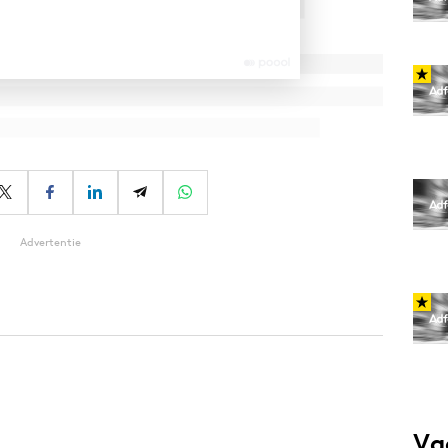
Advertentie
Va