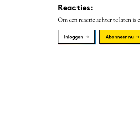
Reacties:
Om een reactie achter te laten is 
Inloggen
Abonneer nu