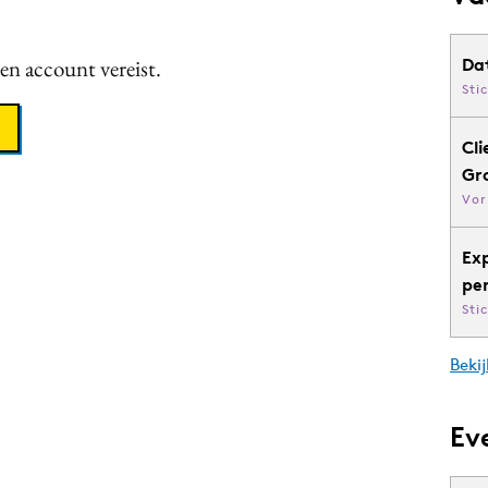
een account vereist.
Da
Sti
Cli
Gr
Vor
Ex
pe
Sti
Bekij
Ev