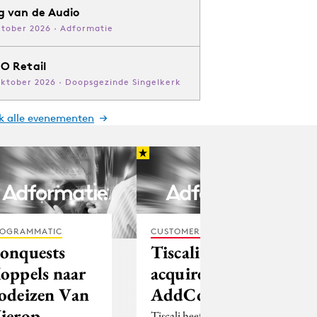
g van de Audio
ktober 2026 · Adformatie
O Retail
oktober 2026 · Doopsgezinde Singelkerk
jk alle evenementen
OGRAMMATIC
CUSTOMER EXPERIENCE
onquests
Tiscali
oppels naar
acquireert
odeizen Van
AddCom
ierop
Tiscali heeft de Duitse