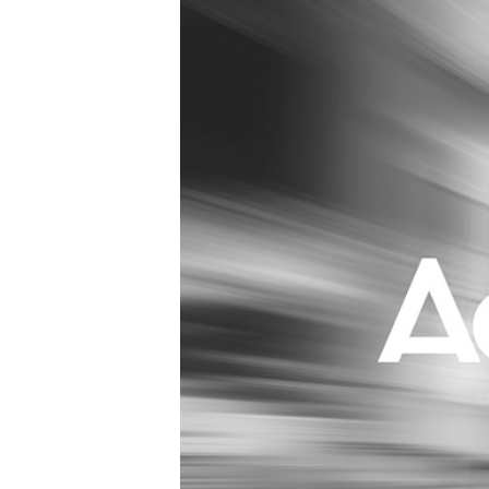
Carriere
Effectiviteit
Contentmarketing
Gedragsverand
Craft
Influencer mar
Customer Experience
Interne commu
Data & Insights
Martech