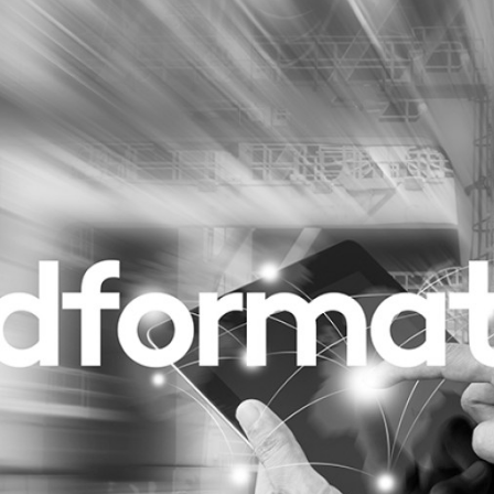
Programmatic
ering
Purpose Marketing
keting
Reputatie & crisis
nicatie