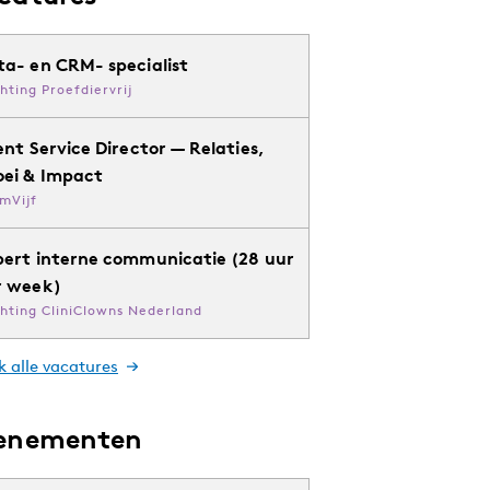
ta- en CRM- specialist
chting Proefdiervrij
ent Service Director — Relaties,
oei & Impact
mVijf
pert interne communicatie (28 uur
r week)
chting CliniClowns Nederland
k alle vacatures
enementen