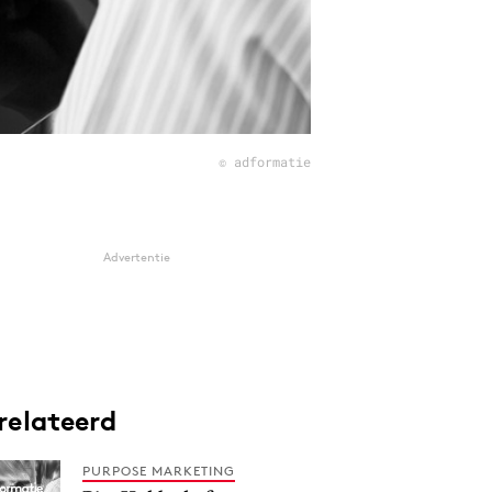
© adformatie
Advertentie
relateerd
PURPOSE MARKETING