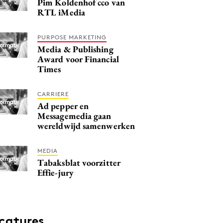
Pim Koldenhof cco van
RTL iMedia
PURPOSE MARKETING
Media & Publishing
Award voor Financial
Times
CARRIERE
Ad pepper en
Messagemedia gaan
wereldwijd samenwerken
MEDIA
Tabaksblat voorzitter
Effie-jury
catures